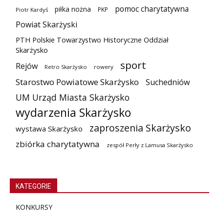
pomoc charytatywna
piłka nożna
PKP
Piotr Kardyś
Powiat Skarżyski
PTH Polskie Towarzystwo Historyczne Oddział
Skarżysko
sport
Rejów
Retro Skarżysko
rowery
Starostwo Powiatowe Skarżysko
Suchedniów
UM Urząd Miasta Skarżysko
wydarzenia Skarżysko
zaproszenia Skarżysko
wystawa Skarżysko
zbiórka charytatywna
zespół Perły z Lamusa Skarżysko
KATEGORIE
KONKURSY