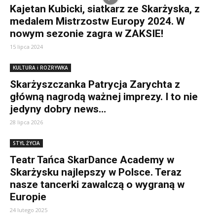
Kajetan Kubicki, siatkarz ze Skarżyska, z
medalem Mistrzostw Europy 2024. W
nowym sezonie zagra w ZAKSIE!
15 lipca 2024
KULTURA i ROZRYWKA
Skarżyszczanka Patrycja Zarychta z
główną nagrodą ważnej imprezy. I to nie
jedyny dobry news…
28 lipca 2026
STYL ŻYCIA
Teatr Tańca SkarDance Academy w
Skarżysku najlepszy w Polsce. Teraz
nasze tancerki zawalczą o wygraną w
Europie
24 lutego 2025