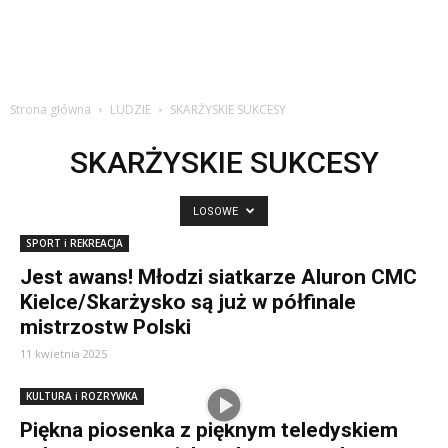
Strona główna
LUDZIE
SKARŻYSKIE SUKCESY
SKARŻYSKIE SUKCESY
LOSOWE
SPORT i REKREACJA
Jest awans! Młodzi siatkarze Aluron CMC
Kielce/Skarżysko są już w półfinale
mistrzostw Polski
11 kwietnia 2025
KULTURA i ROZRYWKA
Piękna piosenka z pięknym teledyskiem