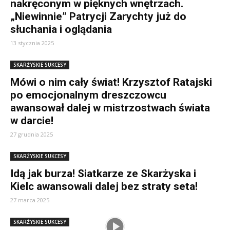
nakręconym w pięknych wnętrzach.
„Niewinnie” Patrycji Zarychty już do
słuchania i oglądania
13 stycznia 2025
SKARŻYSKIE SUKCESY
Mówi o nim cały świat! Krzysztof Ratajski
po emocjonalnym dreszczowcu
awansował dalej w mistrzostwach świata
w darcie!
27 grudnia 2025
SKARŻYSKIE SUKCESY
Idą jak burza! Siatkarze ze Skarżyska i
Kielc awansowali dalej bez straty seta!
27 marca 2025
SKARŻYSKIE SUKCESY