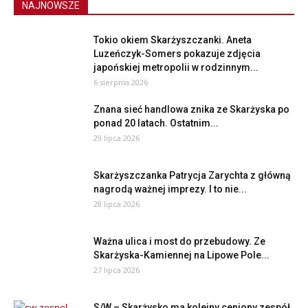
NAJNOWSZE
Tokio okiem Skarżyszczanki. Aneta
Luzeńczyk-Somers pokazuje zdjęcia
japońskiej metropolii w rodzinnym...
6 sierpnia 2026
Znana sieć handlowa znika ze Skarżyska po
ponad 20 latach. Ostatnim...
29 lipca 2026
Skarżyszczanka Patrycja Zarychta z główną
nagrodą ważnej imprezy. I to nie...
28 lipca 2026
Ważna ulica i most do przebudowy. Ze
Skarżyska-Kamiennej na Lipowe Pole...
27 lipca 2026
S/W – Skarżysko ma kolejny ceniony zespół,