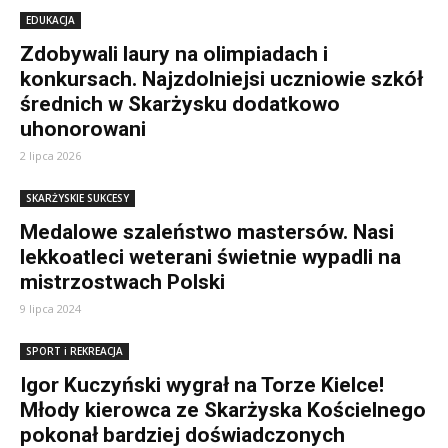
EDUKACJA
Zdobywali laury na olimpiadach i
konkursach. Najzdolniejsi uczniowie szkół
średnich w Skarżysku dodatkowo
uhonorowani
2 lipca 2026
SKARŻYSKIE SUKCESY
Medalowe szaleństwo mastersów. Nasi
lekkoatleci weterani świetnie wypadli na
mistrzostwach Polski
9 lipca 2024
SPORT i REKREACJA
Igor Kuczyński wygrał na Torze Kielce!
Młody kierowca ze Skarżyska Kościelnego
pokonał bardziej doświadczonych