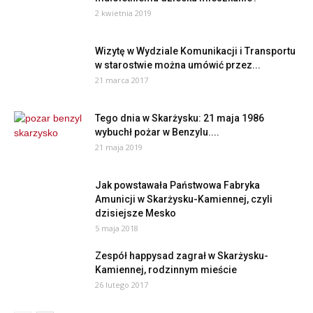
2 kwietnia 2019
Wizytę w Wydziale Komunikacji i Transportu
w starostwie można umówić przez...
21 marca 2017
Tego dnia w Skarżysku: 21 maja 1986
wybuchł pożar w Benzylu....
21 maja 2019
Jak powstawała Państwowa Fabryka
Amunicji w Skarżysku-Kamiennej, czyli
dzisiejsze Mesko
5 maja 2018
Zespół happysad zagrał w Skarżysku-
Kamiennej, rodzinnym mieście
26 lutego 2017