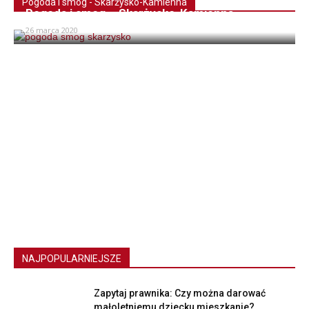
Pogoda i smog - Skarżysko-Kamienna
Pogoda i smog – Skarżysko-Kamienna
26 marca 2020
NAJPOPULARNIEJSZE
Zapytaj prawnika: Czy można darować
małoletniemu dziecku mieszkanie?