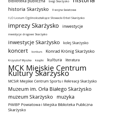
biblioteka publiczna
biegi Skarżysko
historia Skarżysko
II wojna światowa
I LO Liceum Ogólnokształcące Słowacki Erbel Skarżysko
imprezy Skarżysko
inwestycje
inwestycje drogowe Skarżysko
inwestycje Skarżysko
kolej Skarżysko
koncert
Konrad Krönig Skarżysko
konkurs
kultura
literatura
Krzysztof Myszka
książki
MCK Miejskie Centrum
Kultury Skarżysko
MCSiR Miejskie Centrum Sportu i Rekreacji Skarżysko
Muzeum im. Orła Białego Skarżysko
muzeum Skarżysko
muzyka
PiMBP Powiatowa i Miejska Biblioteka Publiczna
Skarżysko