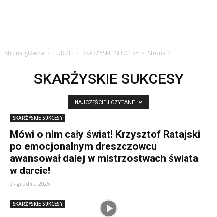
Strona główna
LUDZIE
SKARŻYSKIE SUKCESY
Strona 2
SKARŻYSKIE SUKCESY
NAJCZĘŚCIEJ CZYTANE
SKARŻYSKIE SUKCESY
Mówi o nim cały świat! Krzysztof Ratajski
po emocjonalnym dreszczowcu
awansował dalej w mistrzostwach świata
w darcie!
27 grudnia 2025
SKARŻYSKIE SUKCESY