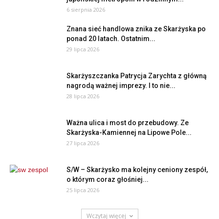
6 sierpnia 2026
Znana sieć handlowa znika ze Skarżyska po
ponad 20 latach. Ostatnim...
29 lipca 2026
Skarżyszczanka Patrycja Zarychta z główną
nagrodą ważnej imprezy. I to nie...
28 lipca 2026
Ważna ulica i most do przebudowy. Ze
Skarżyska-Kamiennej na Lipowe Pole...
27 lipca 2026
S/W – Skarżysko ma kolejny ceniony zespół,
o którym coraz głośniej...
25 lipca 2026
Wczytaj więcej