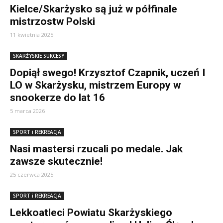
Kielce/Skarżysko są już w półfinale
mistrzostw Polski
11 kwietnia 2025
SKARŻYSKIE SUKCESY
Dopiął swego! Krzysztof Czapnik, uczeń I
LO w Skarżysku, mistrzem Europy w
snookerze do lat 16
5 marca 2026
SPORT i REKREACJA
Nasi mastersi rzucali po medale. Jak
zawsze skutecznie!
25 czerwca 2025
SPORT i REKREACJA
Lekkoatleci Powiatu Skarżyskiego