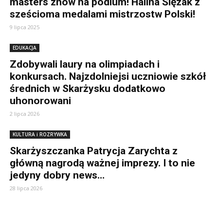
masters znów na podium! Halina Ślęzak z
sześcioma medalami mistrzostw Polski!
9 lipca 2025
EDUKACJA
Zdobywali laury na olimpiadach i
konkursach. Najzdolniejsi uczniowie szkół
średnich w Skarżysku dodatkowo
uhonorowani
2 lipca 2026
KULTURA i ROZRYWKA
Skarżyszczanka Patrycja Zarychta z
główną nagrodą ważnej imprezy. I to nie
jedyny dobry news…
28 lipca 2026