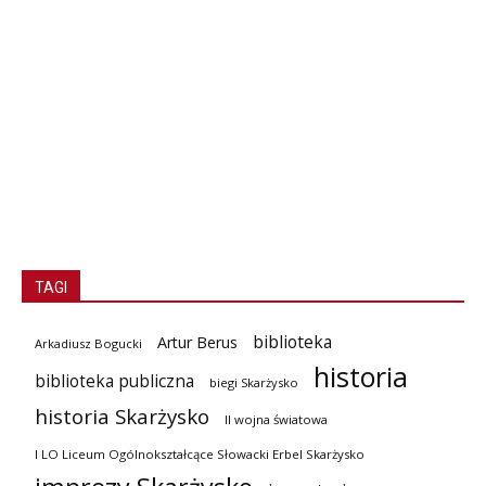
TAGI
biblioteka
Artur Berus
Arkadiusz Bogucki
historia
biblioteka publiczna
biegi Skarżysko
historia Skarżysko
II wojna światowa
I LO Liceum Ogólnokształcące Słowacki Erbel Skarżysko