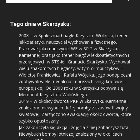
Tego dnia w Skarżysku:
2008
– w Spale zmarł nagle Krzysztof Woliński, trener
lekkoatletyki, nauczyciel wychowania fizycznego.
Pracował jako nauczyciel WF w SP 2 w Skarżysku-
Kamiennej oraz jako trener biegów lekkoatletycznych i
przełajowych w STS-ie i Granacie Skarżysko. Wychował
wielu znakomitych biegaczy, w tym olimpijczyków –
Wiolettę Frankiewicz i Rafała Wójcika. Jego podopieczni
zdobywali wiele medali na imprezach rangi krajowej i
europejskiej. Od 2008 roku w Skarżysku odbywa się
Memoriał Krzysztofa Wolińskiego
.
2019
– w okolicy
dworca PKP w Skarżysku-Kamiennej
znaleziono niewybuch dużej bomby z czasów II wojny
światowej. Zarządzono ewakuację okolic dworca, które
szybko opustoszały.
Jak zakończyła się akcja i zdjęcia z niej zobaczysz tutaj:
Niewybuch bomby lotniczej znaleziony w okolicach