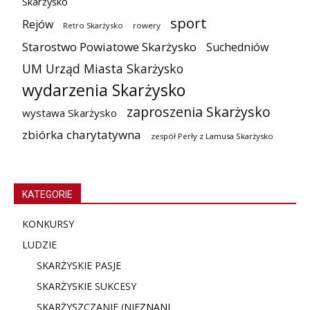
Skarżysko
sport
Rejów
Retro Skarżysko
rowery
Starostwo Powiatowe Skarżysko
Suchedniów
UM Urząd Miasta Skarżysko
wydarzenia Skarżysko
zaproszenia Skarżysko
wystawa Skarżysko
zbiórka charytatywna
zespół Perły z Lamusa Skarżysko
KATEGORIE
KONKURSY
LUDZIE
SKARŻYSKIE PASJE
SKARŻYSKIE SUKCESY
SKARŻYSZCZANIE (NIE
ZNANI