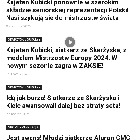
Kajetan Kubicki ponownie w szerokim
składzie seniorskiej reprezentacji Polski!
Nasi szykują się do mistrzostw świata
8 sierpnia 2025
SKARŻYSKIE SUKCESY
Kajetan Kubicki, siatkarz ze Skarżyska, z
medalem Mistrzostw Europy 2024. W
nowym sezonie zagra w ZAKSIE!
15 lipca 2024
SKARŻYSKIE SUKCESY
Idą jak burza! Siatkarze ze Skarżyska i
Kielc awansowali dalej bez straty seta!
27 marca 2025
SPORT i REKREACJA
Jest awans! Młodzi siatkarze Aluron CMC