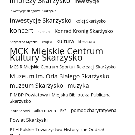
imprezy Skarżysko
inwestycje
inwestycje drogowe Skarżysko
inwestycje Skarżysko
kolej Skarżysko
koncert
Konrad Krönig Skarżysko
konkurs
kultura
literatura
Krzysztof Myszka
książki
MCK Miejskie Centrum
Kultury Skarżysko
MCSiR Miejskie Centrum Sportu i Rekreacji Skarżysko
Muzeum im. Orła Białego Skarżysko
muzeum Skarżysko
muzyka
PiMBP Powiatowa i Miejska Biblioteka Publiczna
Skarżysko
pomoc charytatywna
piłka nożna
PKP
Piotr Kardyś
Powiat Skarżyski
PTH Polskie Towarzystwo Historyczne Oddział