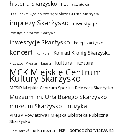
historia Skarżysko
II wojna światowa
I LO Liceum Ogólnokształcące Słowacki Erbel Skarżysko
imprezy Skarżysko
inwestycje
inwestycje drogowe Skarżysko
inwestycje Skarżysko
kolej Skarżysko
koncert
Konrad Krönig Skarżysko
konkurs
kultura
literatura
Krzysztof Myszka
książki
MCK Miejskie Centrum
Kultury Skarżysko
MCSiR Miejskie Centrum Sportu i Rekreacji Skarżysko
Muzeum im. Orła Białego Skarżysko
muzeum Skarżysko
muzyka
PiMBP Powiatowa i Miejska Biblioteka Publiczna
Skarżysko
pomoc charytatywna
piłka nożna
PKP
Piotr Kardyś