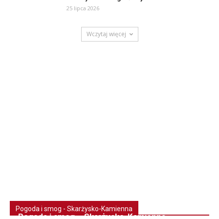
25 lipca 2026
Wczytaj więcej
Pogoda i smog - Skarżysko-Kamienna
Pogoda i smog – Skarżysko-Kamienna