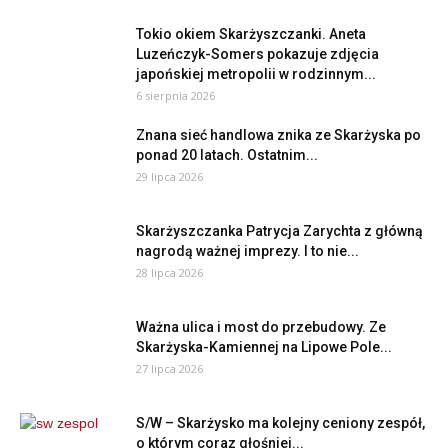
Tokio okiem Skarżyszczanki. Aneta
Luzeńczyk-Somers pokazuje zdjęcia
japońskiej metropolii w rodzinnym...
6 sierpnia 2026
Znana sieć handlowa znika ze Skarżyska po
ponad 20 latach. Ostatnim...
29 lipca 2026
Skarżyszczanka Patrycja Zarychta z główną
nagrodą ważnej imprezy. I to nie...
28 lipca 2026
Ważna ulica i most do przebudowy. Ze
Skarżyska-Kamiennej na Lipowe Pole...
27 lipca 2026
S/W – Skarżysko ma kolejny ceniony zespół,
o którym coraz głośniej...