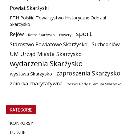
Powiat Skarżyski
PTH Polskie Towarzystwo Historyczne Oddział
Skarżysko
sport
Rejów
Retro Skarżysko
rowery
Starostwo Powiatowe Skarżysko
Suchedniów
UM Urząd Miasta Skarżysko
wydarzenia Skarżysko
zaproszenia Skarżysko
wystawa Skarżysko
zbiórka charytatywna
zespół Perły z Lamusa Skarżysko
KATEGORIE
KONKURSY
LUDZIE