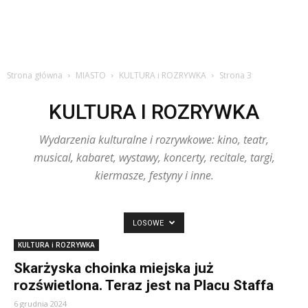
Strona główna
MIASTO
KULTURA i ROZRYWKA
Strona 3
KULTURA I ROZRYWKA
Wydarzenia kulturalne i rozrywkowe: kino, teatr,
musical, kabaret, wystawy, koncerty, recitale, targi,
kiermasze, festyny i inne.
LOSOWE
KULTURA i ROZRYWKA
Skarżyska choinka miejska już
rozświetlona. Teraz jest na Placu Staffa
6 grudnia 2024