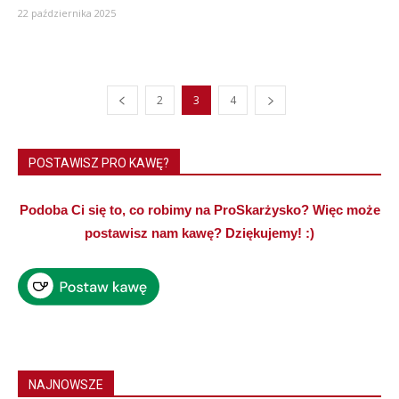
22 października 2025
2
3
4
POSTAWISZ PRO KAWĘ?
Podoba Ci się to, co robimy na ProSkarżysko? Więc może
postawisz nam kawę? Dziękujemy! :)
NAJNOWSZE