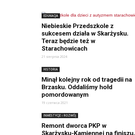
EDUKACJA
Niebieskie Przedszkole z
sukcesem działa w Skarżysku.
Teraz będzie też w
Starachowicach
21 sierpnia 2024
HISTORIA
Minął kolejny rok od tragedii na
Brzasku. Oddaliśmy hołd
pomordowanym
19 czerwca 2021
INWESTYCJE i ROZWÓJ
Remont dworca PKP w
Skarżysku-Kamiennej na finiszu.