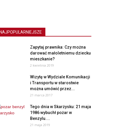
NAJPOPULARNIEJSZE
Zapytaj prawnika: Czy można
darować małoletniemu dziecku
mieszkanie?
2 kwietnia 2019
Wizytę w Wydziale Komunikacji
i Transportu w starostwie
można umówić przez...
21 marca 2017
Tego dnia w Skarżysku: 21 maja
1986 wybuchł pożar w
Benzylu....
21 maja 2019