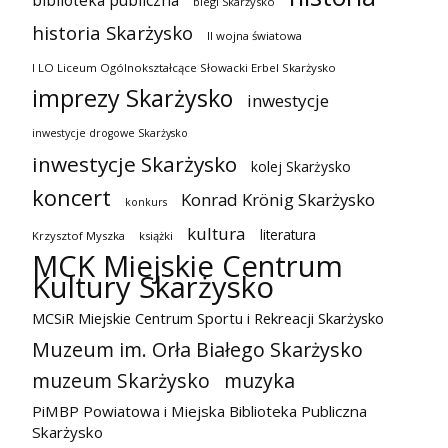
biblioteka publiczna
biegi Skarżysko
historia Skarżysko
II wojna światowa
I LO Liceum Ogólnokształcące Słowacki Erbel Skarżysko
imprezy Skarżysko
inwestycje
inwestycje drogowe Skarżysko
inwestycje Skarżysko
kolej Skarżysko
koncert
Konrad Krönig Skarżysko
konkurs
kultura
literatura
Krzysztof Myszka
książki
MCK Miejskie Centrum
Kultury Skarżysko
MCSiR Miejskie Centrum Sportu i Rekreacji Skarżysko
Muzeum im. Orła Białego Skarżysko
muzeum Skarżysko
muzyka
PiMBP Powiatowa i Miejska Biblioteka Publiczna
Skarżysko