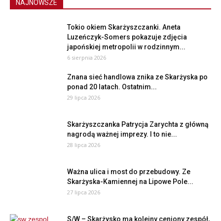
NAJNOWSZE
Tokio okiem Skarżyszczanki. Aneta
Luzeńczyk-Somers pokazuje zdjęcia
japońskiej metropolii w rodzinnym...
6 sierpnia 2026
Znana sieć handlowa znika ze Skarżyska po
ponad 20 latach. Ostatnim...
29 lipca 2026
Skarżyszczanka Patrycja Zarychta z główną
nagrodą ważnej imprezy. I to nie...
28 lipca 2026
Ważna ulica i most do przebudowy. Ze
Skarżyska-Kamiennej na Lipowe Pole...
27 lipca 2026
S/W – Skarżysko ma kolejny ceniony zespół,