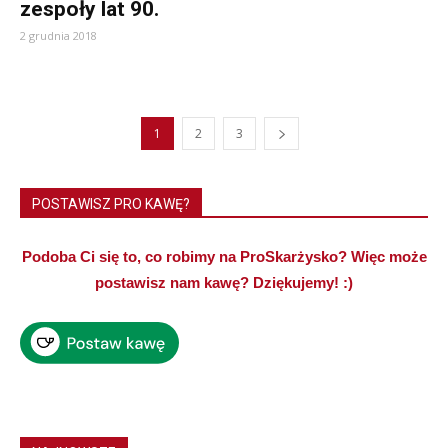
zespoły lat 90.
2 grudnia 2018
1
2
3
POSTAWISZ PRO KAWĘ?
Podoba Ci się to, co robimy na ProSkarżysko? Więc może
postawisz nam kawę? Dziękujemy! :)