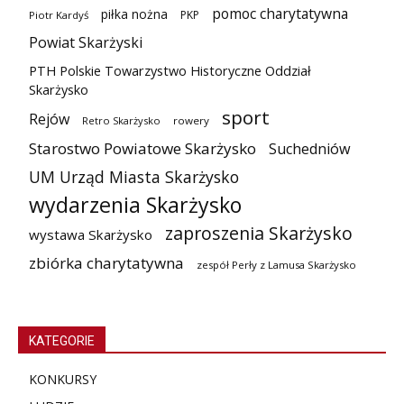
pomoc charytatywna
piłka nożna
PKP
Piotr Kardyś
Powiat Skarżyski
PTH Polskie Towarzystwo Historyczne Oddział
Skarżysko
sport
Rejów
Retro Skarżysko
rowery
Starostwo Powiatowe Skarżysko
Suchedniów
UM Urząd Miasta Skarżysko
wydarzenia Skarżysko
zaproszenia Skarżysko
wystawa Skarżysko
zbiórka charytatywna
zespół Perły z Lamusa Skarżysko
KATEGORIE
KONKURSY