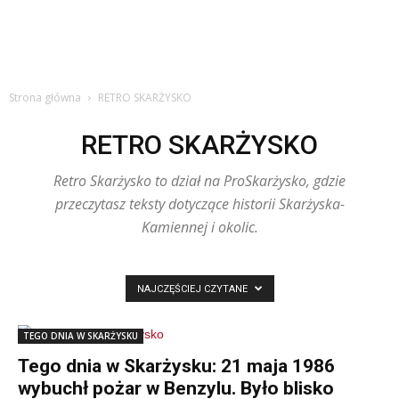
Strona główna
RETRO SKARŻYSKO
RETRO SKARŻYSKO
Retro Skarżysko to dział na ProSkarżysko, gdzie
przeczytasz teksty dotyczące historii Skarżyska-
Kamiennej i okolic.
NAJCZĘŚCIEJ CZYTANE
TEGO DNIA W SKARŻYSKU
Tego dnia w Skarżysku: 21 maja 1986
wybuchł pożar w Benzylu. Było blisko