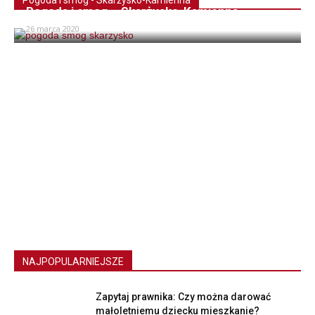
Pogoda i smog - Skarżysko-Kamienna
Pogoda i smog – Skarżysko-Kamienna
26 marca 2020
NAJPOPULARNIEJSZE
Zapytaj prawnika: Czy można darować
małoletniemu dziecku mieszkanie?