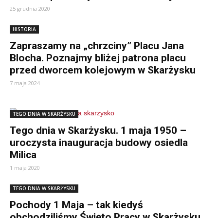
25 grudnia 2020
HISTORIA
Zapraszamy na „chrzciny” Placu Jana
Blocha. Poznajmy bliżej patrona placu
przed dworcem kolejowym w Skarżysku
7 maja 2024
TEGO DNIA W SKARŻYSKU
Tego dnia w Skarżysku. 1 maja 1950 –
uroczysta inauguracja budowy osiedla
Milica
1 maja 2020
TEGO DNIA W SKARŻYSKU
Pochody 1 Maja – tak kiedyś
obchodziliśmy Święto Pracy w Skarżysku