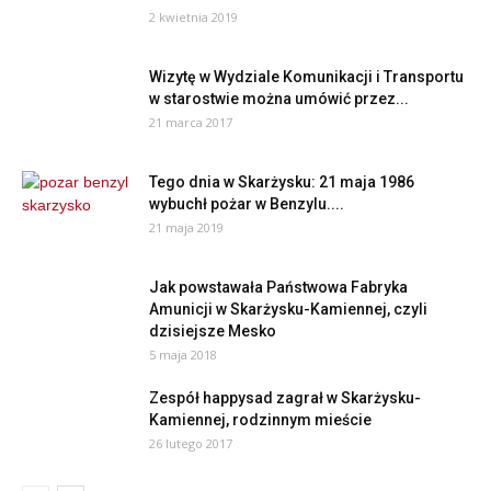
2 kwietnia 2019
Wizytę w Wydziale Komunikacji i Transportu
w starostwie można umówić przez...
21 marca 2017
Tego dnia w Skarżysku: 21 maja 1986
wybuchł pożar w Benzylu....
21 maja 2019
Jak powstawała Państwowa Fabryka
Amunicji w Skarżysku-Kamiennej, czyli
dzisiejsze Mesko
5 maja 2018
Zespół happysad zagrał w Skarżysku-
Kamiennej, rodzinnym mieście
26 lutego 2017