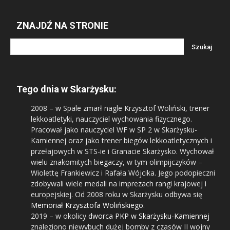
ZNAJDŹ NA STRONIE
Tego dnia w Skarżysku:
2008
– w Spale zmarł nagle Krzysztof Woliński, trener
lekkoatletyki, nauczyciel wychowania fizycznego.
Pracował jako nauczyciel WF w SP 2 w Skarżysku-
Kamiennej oraz jako trener biegów lekkoatletycznych i
przełajowych w STS-ie i Granacie Skarżysko. Wychował
wielu znakomitych biegaczy, w tym olimpijczyków –
Wiolettę Frankiewicz i Rafała Wójcika. Jego podopieczni
zdobywali wiele medali na imprezach rangi krajowej i
europejskiej. Od 2008 roku w Skarżysku odbywa się
Memoriał Krzysztofa Wolińskiego
.
2019
– w okolicy
dworca PKP w Skarżysku-Kamiennej
znaleziono niewybuch dużej bomby z czasów II wojny