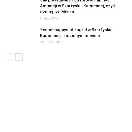
Jak powstawała Państwowa Fabryka
Amunicji w Skarżysku-Kamiennej, czyli
dzisiejsze Mesko
5 maja 2018
Zespół happysad zagrał w Skarżysku-
Kamiennej, rodzinnym mieście
26 lutego 2017