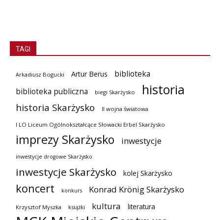
TAGI
biblioteka
Artur Berus
Arkadiusz Bogucki
historia
biblioteka publiczna
biegi Skarżysko
historia Skarżysko
II wojna światowa
I LO Liceum Ogólnokształcące Słowacki Erbel Skarżysko
imprezy Skarżysko
inwestycje
inwestycje drogowe Skarżysko
inwestycje Skarżysko
kolej Skarżysko
koncert
Konrad Krönig Skarżysko
konkurs
kultura
literatura
Krzysztof Myszka
książki