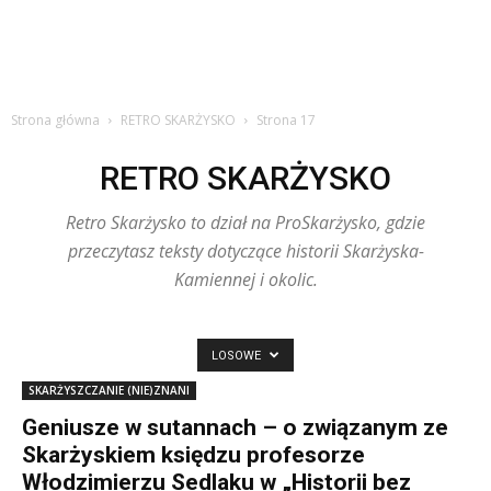
Strona główna
RETRO SKARŻYSKO
Strona 17
RETRO SKARŻYSKO
Retro Skarżysko to dział na ProSkarżysko, gdzie
przeczytasz teksty dotyczące historii Skarżyska-
Kamiennej i okolic.
LOSOWE
SKARŻYSZCZANIE (NIE)ZNANI
Geniusze w sutannach – o związanym ze
Skarżyskiem księdzu profesorze
Włodzimierzu Sedlaku w „Historii bez