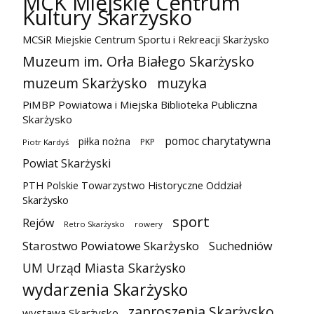
MCK Miejskie Centrum
Kultury Skarżysko
MCSiR Miejskie Centrum Sportu i Rekreacji Skarżysko
Muzeum im. Orła Białego Skarżysko
muzeum Skarżysko
muzyka
PiMBP Powiatowa i Miejska Biblioteka Publiczna
Skarżysko
pomoc charytatywna
piłka nożna
PKP
Piotr Kardyś
Powiat Skarżyski
PTH Polskie Towarzystwo Historyczne Oddział
Skarżysko
sport
Rejów
Retro Skarżysko
rowery
Starostwo Powiatowe Skarżysko
Suchedniów
UM Urząd Miasta Skarżysko
wydarzenia Skarżysko
zaproszenia Skarżysko
wystawa Skarżysko