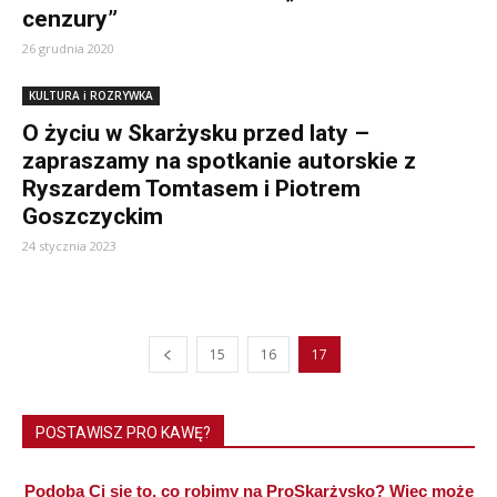
cenzury”
26 grudnia 2020
KULTURA i ROZRYWKA
O życiu w Skarżysku przed laty –
zapraszamy na spotkanie autorskie z
Ryszardem Tomtasem i Piotrem
Goszczyckim
24 stycznia 2023
15
16
17
POSTAWISZ PRO KAWĘ?
Podoba Ci się to, co robimy na ProSkarżysko? Więc może