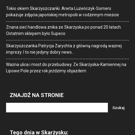
Tokio okiem Skarżyszczanki. Aneta Luzeńczyk-Somers
pokazuje zdjęcia japońskiej metropolii w rodzinnym mieście
Znana sieć handlowa znika ze Skarżyska po ponad 20 latach.
Ostatnim sklepem było Supeco
Skarżyszczanka Patrycja Zarychta z główną nagrodą ważnej
imprezy. I to nie jedyny dobry news…
Ważna ulica i most do przebudowy. Ze Skarżyska-Kamiennej na
Lipowe Pole przez rok jeździmy objazdem
ZNAJDŹ NA STRONIE
Tego dnia w Skarżysku: