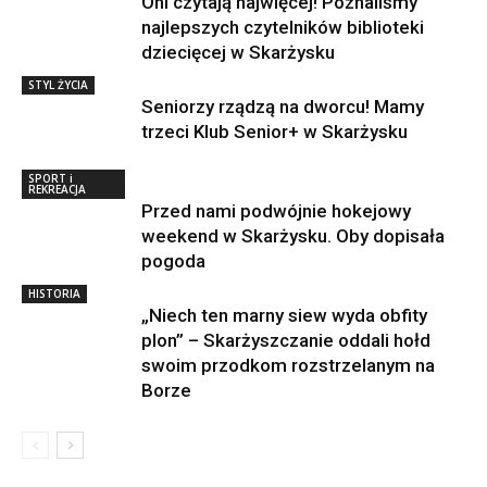
Oni czytają najwięcej! Poznaliśmy
najlepszych czytelników biblioteki
dziecięcej w Skarżysku
STYL ŻYCIA
Seniorzy rządzą na dworcu! Mamy
trzeci Klub Senior+ w Skarżysku
SPORT i
REKREACJA
Przed nami podwójnie hokejowy
weekend w Skarżysku. Oby dopisała
pogoda
HISTORIA
„Niech ten marny siew wyda obfity
plon” – Skarżyszczanie oddali hołd
swoim przodkom rozstrzelanym na
Borze