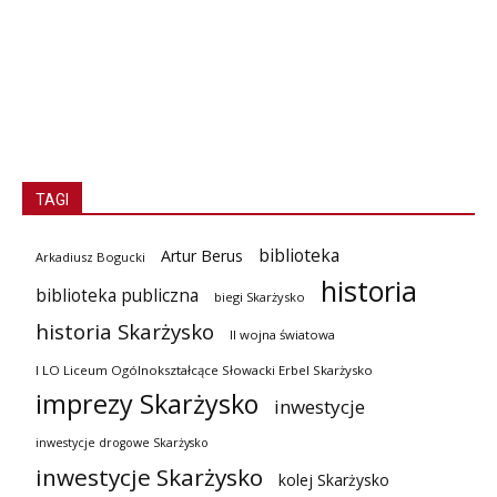
TAGI
biblioteka
Artur Berus
Arkadiusz Bogucki
historia
biblioteka publiczna
biegi Skarżysko
historia Skarżysko
II wojna światowa
I LO Liceum Ogólnokształcące Słowacki Erbel Skarżysko
imprezy Skarżysko
inwestycje
inwestycje drogowe Skarżysko
inwestycje Skarżysko
kolej Skarżysko