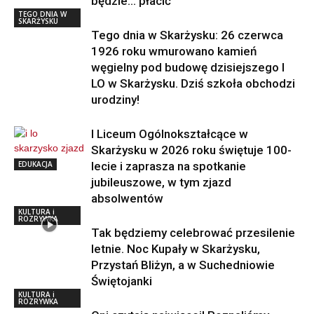
będzie… płacić
TEGO DNIA W
SKARŻYSKU
Tego dnia w Skarżysku: 26 czerwca
1926 roku wmurowano kamień
węgielny pod budowę dzisiejszego I
LO w Skarżysku. Dziś szkoła obchodzi
urodziny!
I Liceum Ogólnokształcące w
Skarżysku w 2026 roku świętuje 100-
EDUKACJA
lecie i zaprasza na spotkanie
jubileuszowe, w tym zjazd
absolwentów
KULTURA i
ROZRYWKA
Tak będziemy celebrować przesilenie
letnie. Noc Kupały w Skarżysku,
Przystań Bliżyn, a w Suchedniowie
Świętojanki
KULTURA i
ROZRYWKA