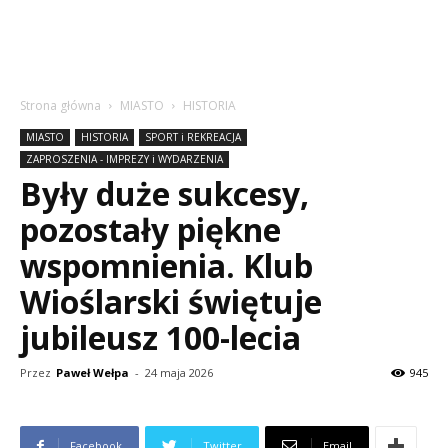
Strona główna
MIASTO
HISTORIA
MIASTO
HISTORIA
SPORT i REKREACJA
ZAPROSZENIA - IMPREZY i WYDARZENIA
Były duże sukcesy,
pozostały piękne
wspomnienia. Klub
Wioślarski świętuje
jubileusz 100-lecia
Przez
Paweł Wełpa
-
24 maja 2026
945
Facebook
Twitter
Email