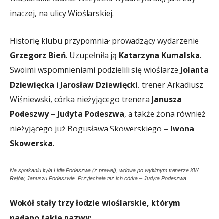
inaczej, na ulicy Wioślarskiej.
Historię klubu przypomniał prowadzący wydarzenie
Grzegorz Bień
. Uzupełniła ją
Katarzyna Kumalska
.
Swoimi wspomnieniami podzielili się wioślarze
Jolanta
Dziewięcka
i
Jarosław Dziewięcki
, trener Arkadiusz
Wiśniewski, córka nieżyjącego trenera
Janusza
Podeszwy
–
Judyta Podeszwa
, a także żona również
nieżyjącego już Bogusława Skowerskiego –
Iwona
Skowerska
.
Na spotkaniu była Lidia Podeszwa (z prawej), wdowa po wybitnym trenerze KW
Rejów, Januszu Podeszwie. Przyjechała też ich córka – Judyta Podeszwa
Wokół stały trzy łodzie wioślarskie, którym
nadano takie nazwy: