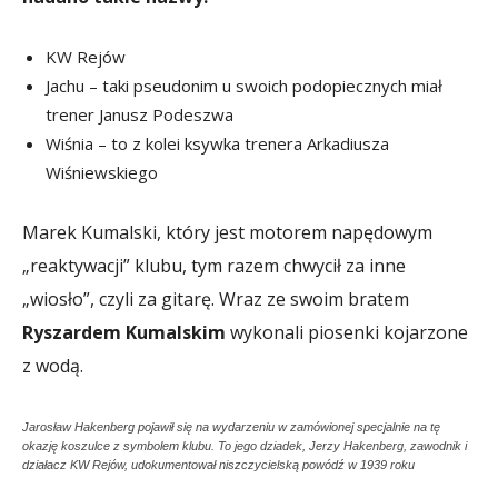
KW Rejów
Jachu – taki pseudonim u swoich podopiecznych miał
trener Janusz Podeszwa
Wiśnia – to z kolei ksywka trenera Arkadiusza
Wiśniewskiego
Marek Kumalski, który jest motorem napędowym
„reaktywacji” klubu, tym razem chwycił za inne
„wiosło”, czyli za gitarę. Wraz ze swoim bratem
Ryszardem Kumalskim
wykonali piosenki kojarzone
z wodą.
Jarosław Hakenberg pojawił się na wydarzeniu w zamówionej specjalnie na tę
okazję koszulce z symbolem klubu. To jego dziadek, Jerzy Hakenberg, zawodnik i
działacz KW Rejów, udokumentował niszczycielską powódź w 1939 roku