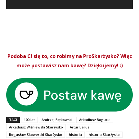
Podoba Ci się to, co robimy na ProSkarżysko? Więc
może postawisz nam kawę? Dziękujemy! :)
TAGI
100 lat
Andrzej Bętkowski
Arkadiusz Bogucki
Arkadiusz Wiśniewski Skarżysko
Artur Berus
Bogusław Skowerski Skarżysko
historia
historia Skarżysko