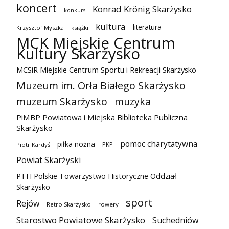
koncert
Konrad Krönig Skarżysko
konkurs
kultura
literatura
Krzysztof Myszka
książki
MCK Miejskie Centrum
Kultury Skarżysko
MCSiR Miejskie Centrum Sportu i Rekreacji Skarżysko
Muzeum im. Orła Białego Skarżysko
muzeum Skarżysko
muzyka
PiMBP Powiatowa i Miejska Biblioteka Publiczna
Skarżysko
pomoc charytatywna
piłka nożna
PKP
Piotr Kardyś
Powiat Skarżyski
PTH Polskie Towarzystwo Historyczne Oddział
Skarżysko
sport
Rejów
Retro Skarżysko
rowery
Starostwo Powiatowe Skarżysko
Suchedniów