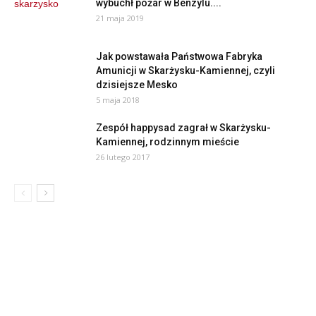
wybuchł pożar w Benzylu....
21 maja 2019
Jak powstawała Państwowa Fabryka
Amunicji w Skarżysku-Kamiennej, czyli
dzisiejsze Mesko
5 maja 2018
Zespół happysad zagrał w Skarżysku-
Kamiennej, rodzinnym mieście
26 lutego 2017