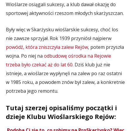
Wioślarze osiągali sukcesy, a klub dawał okazję do
sportowej aktywności rzeszom młodych skarżyszczan.
Były więc w Skarżysku wioślarskie sukcesy, choć los
nie zawsze sprzyjał. Rok 1939 przyniósł najpierw
powódź, która zniszczyła zalew Rejów
, potem przyszła
wojna. Po niej na
odbudowę ośrodka na Rejowie
trzeba było czekać aż do lat 60
. Dziś klub już nie
istnieje, a wioślarze wypłynęli na zalew po raz ostatni
w 1985 roku, a powodem znów był zalew, a konkretnie
potrzeba jego remontu.
Tutaj szerzej opisaliśmy początki i
dzieje Klubu Wioślarskiego Rejów:
Podoba Ci się to, co robimy na ProSkarżysko? Więc