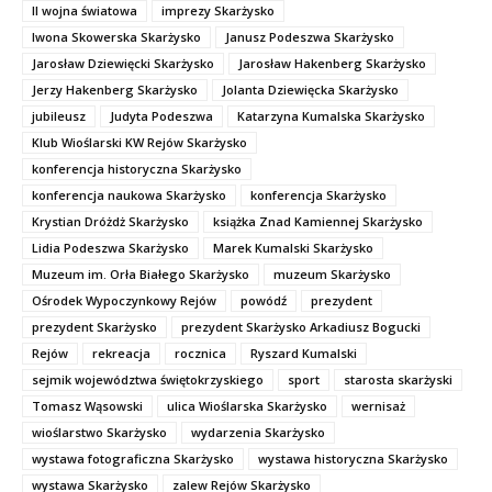
II wojna światowa
imprezy Skarżysko
Iwona Skowerska Skarżysko
Janusz Podeszwa Skarżysko
Jarosław Dziewięcki Skarżysko
Jarosław Hakenberg Skarżysko
Jerzy Hakenberg Skarżysko
Jolanta Dziewięcka Skarżysko
jubileusz
Judyta Podeszwa
Katarzyna Kumalska Skarżysko
Klub Wioślarski KW Rejów Skarżysko
konferencja historyczna Skarżysko
konferencja naukowa Skarżysko
konferencja Skarżysko
Krystian Dróżdż Skarżysko
książka Znad Kamiennej Skarżysko
Lidia Podeszwa Skarżysko
Marek Kumalski Skarżysko
Muzeum im. Orła Białego Skarżysko
muzeum Skarżysko
Ośrodek Wypoczynkowy Rejów
powódź
prezydent
prezydent Skarżysko
prezydent Skarżysko Arkadiusz Bogucki
Rejów
rekreacja
rocznica
Ryszard Kumalski
sejmik województwa świętokrzyskiego
sport
starosta skarżyski
Tomasz Wąsowski
ulica Wioślarska Skarżysko
wernisaż
wioślarstwo Skarżysko
wydarzenia Skarżysko
wystawa fotograficzna Skarżysko
wystawa historyczna Skarżysko
wystawa Skarżysko
zalew Rejów Skarżysko