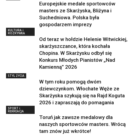
Europejskie medale sportowców
masters ze Skarżyska, Bliżyna i
Suchedniowa. Polska była
gospodarzem imprezy
KULTURA i
ROZRYWKA
Od teraz w hołdzie Helenie Witwickiej,
skarżyszczance, która kochała
Chopina. W Skarżysku odbył się
Konkurs Młodych Pianistów „Nad
Kamienną” 2026
STYL ŻYCIA
W tym roku pomogą dwóm
dziewczynkom. Włochate Węże ze
Skarżyska szykują się na Rajd Koguta
2026 i zapraszają do pomagania
SPORT i
REKREACJA
Toruń jak zawsze medalowy dla
naszych sportowców masters. Wrócą
tam znów już wkrótce!