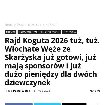
Strona główna
MIASTO
STYL ŻYCIA
MIASTO
PROSPOŁECZNIE i CHARYTATYWNIE
STYL ŻYCIA
Rajd Koguta 2026 tuż, tuż.
Włochate Węże ze
Skarżyska już gotowi, już
mają sponsorów i już
dużo pieniędzy dla dwóch
dziewczynek
Przez
Paweł Wełpa
-
31 maja 2026
2195