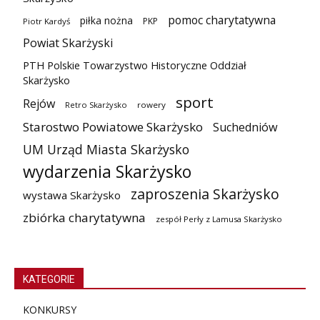
pomoc charytatywna
piłka nożna
PKP
Piotr Kardyś
Powiat Skarżyski
PTH Polskie Towarzystwo Historyczne Oddział
Skarżysko
sport
Rejów
Retro Skarżysko
rowery
Starostwo Powiatowe Skarżysko
Suchedniów
UM Urząd Miasta Skarżysko
wydarzenia Skarżysko
zaproszenia Skarżysko
wystawa Skarżysko
zbiórka charytatywna
zespół Perły z Lamusa Skarżysko
KATEGORIE
KONKURSY