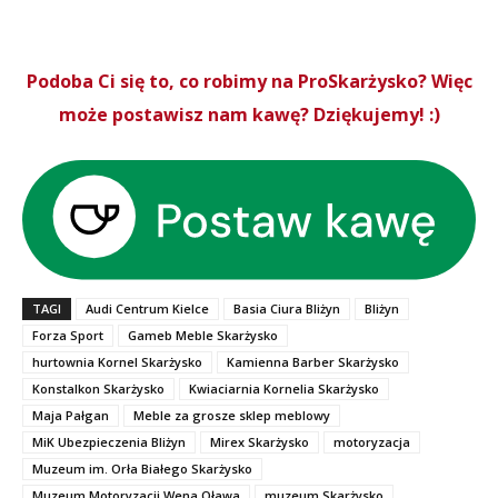
Podoba Ci się to, co robimy na ProSkarżysko? Więc
może postawisz nam kawę? Dziękujemy! :)
TAGI
Audi Centrum Kielce
Basia Ciura Bliżyn
Bliżyn
Forza Sport
Gameb Meble Skarżysko
hurtownia Kornel Skarżysko
Kamienna Barber Skarżysko
Konstalkon Skarżysko
Kwiaciarnia Kornelia Skarżysko
Maja Pałgan
Meble za grosze sklep meblowy
MiK Ubezpieczenia Bliżyn
Mirex Skarżysko
motoryzacja
Muzeum im. Orła Białego Skarżysko
Muzeum Motoryzacji Wena Oława
muzeum Skarżysko