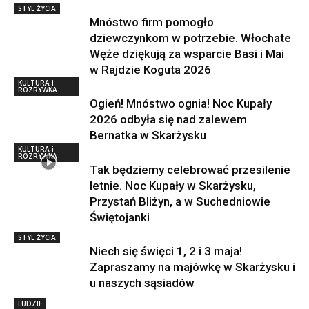
STYL ŻYCIA
Mnóstwo firm pomogło
dziewczynkom w potrzebie. Włochate
Węże dziękują za wsparcie Basi i Mai
w Rajdzie Koguta 2026
KULTURA i
ROZRYWKA
Ogień! Mnóstwo ognia! Noc Kupały
2026 odbyła się nad zalewem
Bernatka w Skarżysku
KULTURA i
ROZRYWKA
Tak będziemy celebrować przesilenie
letnie. Noc Kupały w Skarżysku,
Przystań Bliżyn, a w Suchedniowie
Świętojanki
STYL ŻYCIA
Niech się święci 1, 2 i 3 maja!
Zapraszamy na majówkę w Skarżysku i
u naszych sąsiadów
LUDZIE