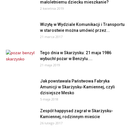
małoletniemu dziecku mieszkanie?
2 kwietnia 2019
Wizytę w Wydziale Komunikacji i Transportu
w starostwie można umówić przez...
21 marca 2017
Tego dnia w Skarżysku: 21 maja 1986
wybuchł pożar w Benzylu....
21 maja 2019
Jak powstawała Państwowa Fabryka
Amunicji w Skarżysku-Kamiennej, czyli
dzisiejsze Mesko
5 maja 2018
Zespół happysad zagrał w Skarżysku-
Kamiennej, rodzinnym mieście
26 lutego 2017