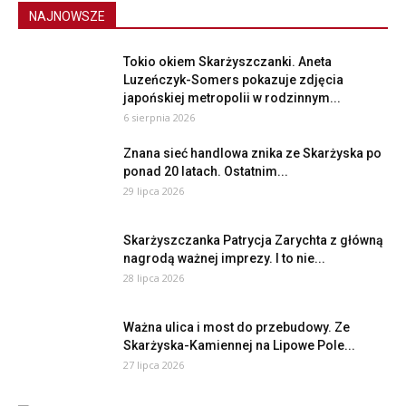
NAJNOWSZE
Tokio okiem Skarżyszczanki. Aneta
Luzeńczyk-Somers pokazuje zdjęcia
japońskiej metropolii w rodzinnym...
6 sierpnia 2026
Znana sieć handlowa znika ze Skarżyska po
ponad 20 latach. Ostatnim...
29 lipca 2026
Skarżyszczanka Patrycja Zarychta z główną
nagrodą ważnej imprezy. I to nie...
28 lipca 2026
Ważna ulica i most do przebudowy. Ze
Skarżyska-Kamiennej na Lipowe Pole...
27 lipca 2026