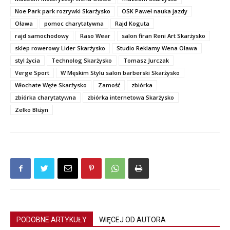
Noe Park park rozrywki Skarżysko
OSK Paweł nauka jazdy
Oława
pomoc charytatywna
Rajd Koguta
rajd samochodowy
Raso Wear
salon firan Reni Art Skarżysko
sklep rowerowy Lider Skarżysko
Studio Reklamy Wena Oława
styl życia
Technolog Skarżysko
Tomasz Jurczak
Verge Sport
W Męskim Stylu salon barberski Skarżysko
Włochate Węże Skarżysko
Zamość
zbiórka
zbiórka charytatywna
zbiórka internetowa Skarżysko
Zelko Bliżyn
PODOBNE ARTYKUŁY
WIĘCEJ OD AUTORA