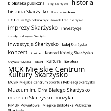
historia
biblioteka publiczna
biegi Skarżysko
historia Skarżysko
II wojna światowa
I LO Liceum Ogólnokształcące Słowacki Erbel Skarżysko
imprezy Skarżysko
inwestycje
inwestycje drogowe Skarżysko
inwestycje Skarżysko
kolej Skarżysko
koncert
Konrad Krönig Skarżysko
konkurs
kultura
literatura
Krzysztof Myszka
książki
MCK Miejskie Centrum
Kultury Skarżysko
MCSiR Miejskie Centrum Sportu i Rekreacji Skarżysko
Muzeum im. Orła Białego Skarżysko
muzeum Skarżysko
muzyka
PiMBP Powiatowa i Miejska Biblioteka Publiczna
Skarżysko