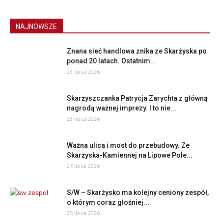
NAJNOWSZE
Znana sieć handlowa znika ze Skarżyska po
ponad 20 latach. Ostatnim...
29 lipca 2026
Skarżyszczanka Patrycja Zarychta z główną
nagrodą ważnej imprezy. I to nie...
28 lipca 2026
Ważna ulica i most do przebudowy. Ze
Skarżyska-Kamiennej na Lipowe Pole...
27 lipca 2026
S/W – Skarżysko ma kolejny ceniony zespół,
o którym coraz głośniej...
25 lipca 2026