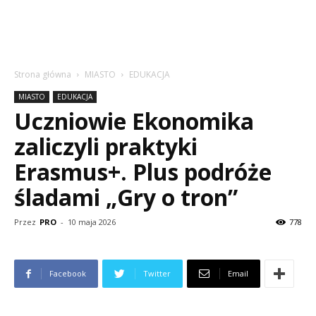
Strona główna
MIASTO
EDUKACJA
MIASTO
EDUKACJA
Uczniowie Ekonomika
zaliczyli praktyki
Erasmus+. Plus podróże
śladami „Gry o tron”
Przez
PRO
-
10 maja 2026
778
Facebook
Twitter
Email