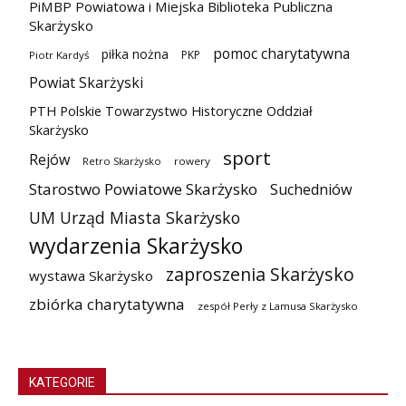
PiMBP Powiatowa i Miejska Biblioteka Publiczna
Skarżysko
pomoc charytatywna
piłka nożna
PKP
Piotr Kardyś
Powiat Skarżyski
PTH Polskie Towarzystwo Historyczne Oddział
Skarżysko
sport
Rejów
Retro Skarżysko
rowery
Starostwo Powiatowe Skarżysko
Suchedniów
UM Urząd Miasta Skarżysko
wydarzenia Skarżysko
zaproszenia Skarżysko
wystawa Skarżysko
zbiórka charytatywna
zespół Perły z Lamusa Skarżysko
KATEGORIE