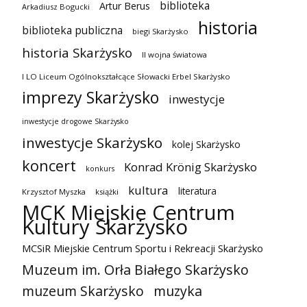
biblioteka
Artur Berus
Arkadiusz Bogucki
historia
biblioteka publiczna
biegi Skarżysko
historia Skarżysko
II wojna światowa
I LO Liceum Ogólnokształcące Słowacki Erbel Skarżysko
imprezy Skarżysko
inwestycje
inwestycje drogowe Skarżysko
inwestycje Skarżysko
kolej Skarżysko
koncert
Konrad Krönig Skarżysko
konkurs
kultura
literatura
Krzysztof Myszka
książki
MCK Miejskie Centrum
Kultury Skarżysko
MCSiR Miejskie Centrum Sportu i Rekreacji Skarżysko
Muzeum im. Orła Białego Skarżysko
muzeum Skarżysko
muzyka