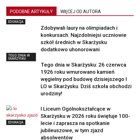
PODOBNE ARTYKUŁY
WIĘCEJ OD AUTORA
EDUKACJA
Zdobywali laury na olimpiadach i
konkursach. Najzdolniejsi uczniowie
szkół średnich w Skarżysku
dodatkowo uhonorowani
TEGO DNIA W
SKARŻYSKU
Tego dnia w Skarżysku: 26 czerwca
1926 roku wmurowano kamień
węgielny pod budowę dzisiejszego I
LO w Skarżysku. Dziś szkoła obchodzi
urodziny!
I Liceum Ogólnokształcące w
Skarżysku w 2026 roku świętuje 100-
EDUKACJA
lecie i zaprasza na spotkanie
jubileuszowe, w tym zjazd
absolwentów