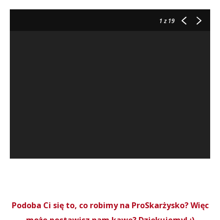
1
z 19
Podoba Ci się to, co robimy na ProSkarżysko? Więc
może postawisz nam kawę? Dziękujemy! :)