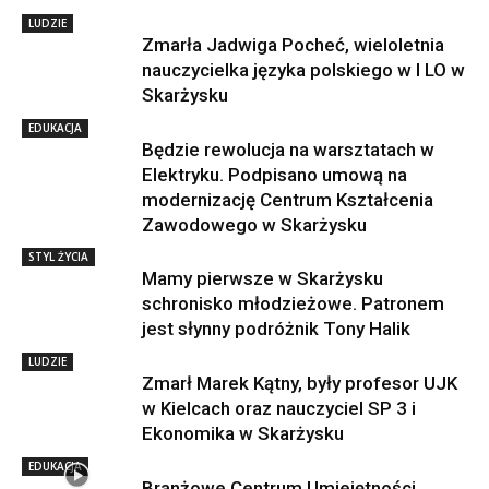
LUDZIE
Zmarła Jadwiga Pocheć, wieloletnia
nauczycielka języka polskiego w I LO w
Skarżysku
EDUKACJA
Będzie rewolucja na warsztatach w
Elektryku. Podpisano umową na
modernizację Centrum Kształcenia
Zawodowego w Skarżysku
STYL ŻYCIA
Mamy pierwsze w Skarżysku
schronisko młodzieżowe. Patronem
jest słynny podróżnik Tony Halik
LUDZIE
Zmarł Marek Kątny, były profesor UJK
w Kielcach oraz nauczyciel SP 3 i
Ekonomika w Skarżysku
EDUKACJA
Branżowe Centrum Umiejętności