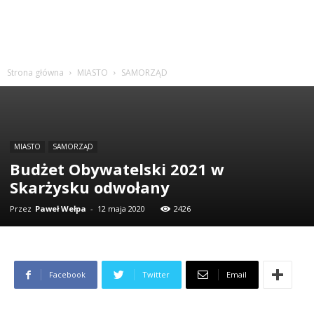
Strona główna
MIASTO
SAMORZĄD
MIASTO
SAMORZĄD
Budżet Obywatelski 2021 w
Skarżysku odwołany
Przez
Paweł Wełpa
-
12 maja 2020
2426
Facebook
Twitter
Email