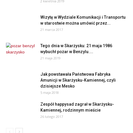
2 kwietnia 2019
Wizytę w Wydziale Komunikacji i Transportu
w starostwie można umówić przez...
21 marca 2017
Tego dnia w Skarżysku: 21 maja 1986
wybuchł pożar w Benzylu....
21 maja 2019
Jak powstawała Państwowa Fabryka
Amunicji w Skarżysku-Kamiennej, czyli
dzisiejsze Mesko
5 maja 2018
Zespół happysad zagrał w Skarżysku-
Kamiennej, rodzinnym mieście
26 lutego 2017