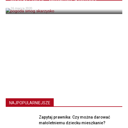
Pogoda i smog – Skarżysko-Kamienna
26 marca 2020
NAJPOPULARNIEJSZE
Zapytaj prawnika: Czy można darować
małoletniemu dziecku mieszkanie?