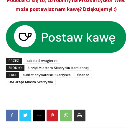
Podoba Ci się to, co robimy na ProSkarżysko? Więc
może postawisz nam kawę? Dziękujemy! :)
PRZEZ
Izabela Szwagierek
ŹRÓDŁO
Urząd Miasta w Skarżysku-Kamiennej
TAGI
budżet obywatelski Skarżysko
finanse
UM Urząd Miasta Skarżysko