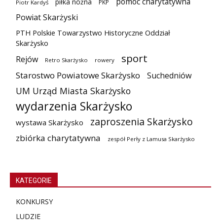
pomoc charytatywna
piłka nożna
PKP
Piotr Kardyś
Powiat Skarżyski
PTH Polskie Towarzystwo Historyczne Oddział
Skarżysko
sport
Rejów
Retro Skarżysko
rowery
Starostwo Powiatowe Skarżysko
Suchedniów
UM Urząd Miasta Skarżysko
wydarzenia Skarżysko
zaproszenia Skarżysko
wystawa Skarżysko
zbiórka charytatywna
zespół Perły z Lamusa Skarżysko
KATEGORIE
KONKURSY
LUDZIE