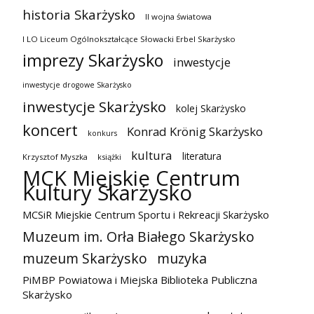
historia Skarżysko
II wojna światowa
I LO Liceum Ogólnokształcące Słowacki Erbel Skarżysko
imprezy Skarżysko
inwestycje
inwestycje drogowe Skarżysko
inwestycje Skarżysko
kolej Skarżysko
koncert
Konrad Krönig Skarżysko
konkurs
kultura
literatura
Krzysztof Myszka
książki
MCK Miejskie Centrum
Kultury Skarżysko
MCSiR Miejskie Centrum Sportu i Rekreacji Skarżysko
Muzeum im. Orła Białego Skarżysko
muzeum Skarżysko
muzyka
PiMBP Powiatowa i Miejska Biblioteka Publiczna
Skarżysko