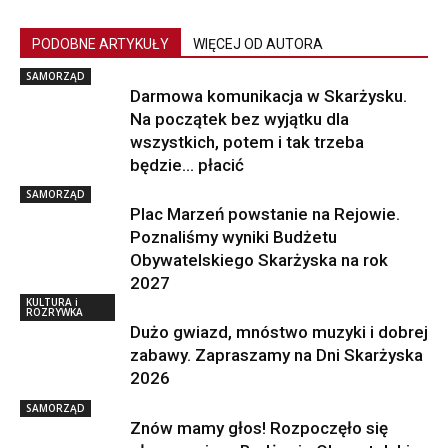
PODOBNE ARTYKUŁY
WIĘCEJ OD AUTORA
SAMORZĄD
Darmowa komunikacja w Skarżysku.
Na początek bez wyjątku dla
wszystkich, potem i tak trzeba
będzie… płacić
SAMORZĄD
Plac Marzeń powstanie na Rejowie.
Poznaliśmy wyniki Budżetu
Obywatelskiego Skarżyska na rok
2027
KULTURA i
ROZRYWKA
Dużo gwiazd, mnóstwo muzyki i dobrej
zabawy. Zapraszamy na Dni Skarżyska
2026
SAMORZĄD
Znów mamy głos! Rozpoczęło się