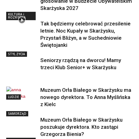
głosowanie w Budżecie Obywatelskim
Skarżyska 2027
KULTURA i
ROZRYWKA
Tak będziemy celebrować przesilenie
letnie. Noc Kupały w Skarżysku,
Przystań Bliżyn, a w Suchedniowie
Świętojanki
STYL ŻYCIA
Seniorzy rządzą na dworcu! Mamy
trzeci Klub Senior+ w Skarżysku
Muzeum Orła Białego w Skarżysku ma
nowego dyrektora. To Anna Myślińska
LUDZIE
z Kielc
SAMORZĄD
Muzeum Orła Białego w Skarżysku
poszukuje dyrektora. Kto zastąpi
Grzegorza Bienia?