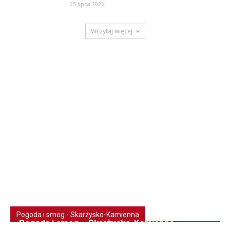
25 lipca 2026
Wczytaj więcej
Pogoda i smog - Skarżysko-Kamienna
Pogoda i smog – Skarżysko-Kamienna