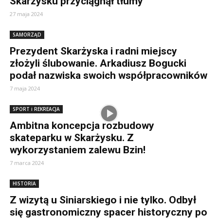
Skarżysku przyciągnął tłumy
27 maja 2024
SAMORZĄD
Prezydent Skarżyska i radni miejscy
złożyli ślubowanie. Arkadiusz Bogucki
podał nazwiska swoich współpracowników
7 maja 2024
SPORT i REKREACJA
Ambitna koncepcja rozbudowy
skateparku w Skarżysku. Z
wykorzystaniem zalewu Bzin!
7 marca 2024
HISTORIA
Z wizytą u Siniarskiego i nie tylko. Odbył
się gastronomiczny spacer historyczny po