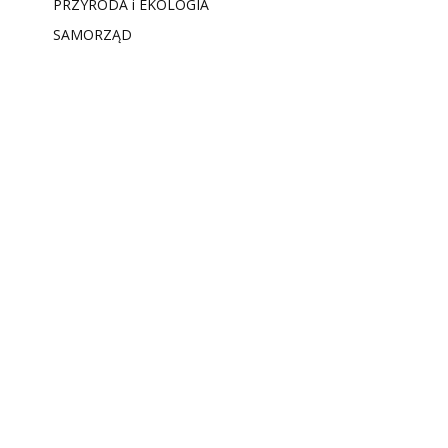
PRZYRODA i EKOLOGIA
SAMORZĄD
SPORT i REKREACJA
STYL ŻYCIA
ZDROWIE i BEZPIECZEŃSTWO
POLECANE
QUIZY
RETRO SKARŻYSKO
CZY WIESZ, ŻE…
MIAŁO BYĆ W SKARŻYSKU…
SKARŻYSKO KIEDYŚ I DZIŚ
TEGO DNIA W SKARŻYSKU
STRONY i BLOGI
Ambasada Stylu Anett (dawniej Atelier Anett
KLIMEK ZARZĄDCA NIERUCHOMOŚCI