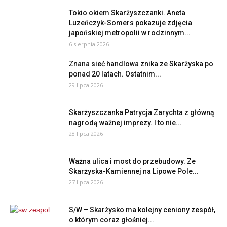
Tokio okiem Skarżyszczanki. Aneta
Luzeńczyk-Somers pokazuje zdjęcia
japońskiej metropolii w rodzinnym...
6 sierpnia 2026
Znana sieć handlowa znika ze Skarżyska po
ponad 20 latach. Ostatnim...
29 lipca 2026
Skarżyszczanka Patrycja Zarychta z główną
nagrodą ważnej imprezy. I to nie...
28 lipca 2026
Ważna ulica i most do przebudowy. Ze
Skarżyska-Kamiennej na Lipowe Pole...
27 lipca 2026
S/W – Skarżysko ma kolejny ceniony zespół,
o którym coraz głośniej...