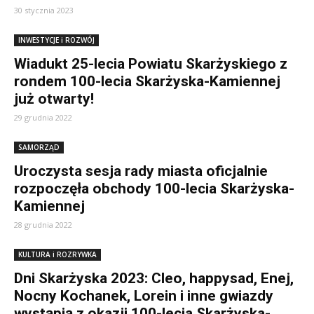
30 stycznia 2023
INWESTYCJE i ROZWÓJ
Wiadukt 25-lecia Powiatu Skarżyskiego z
rondem 100-lecia Skarżyska-Kamiennej
już otwarty!
29 grudnia 2022
SAMORZĄD
Uroczysta sesja rady miasta oficjalnie
rozpoczęła obchody 100-lecia Skarżyska-
Kamiennej
28 grudnia 2022
KULTURA i ROZRYWKA
Dni Skarżyska 2023: Cleo, happysad, Enej,
Nocny Kochanek, Lorein i inne gwiazdy
wystąpią z okazji 100-lecia Skarżyska-