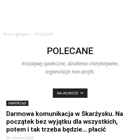
Strona główna
POLECANE
POLECANE
Inicjatywy społeczne, działania charytatywne,
organizacje non-profit.
NAJNOWSZE
SAMORZĄD
Darmowa komunikacja w Skarżysku. Na
początek bez wyjątku dla wszystkich,
potem i tak trzeba będzie… płacić
30 czerwca 2026