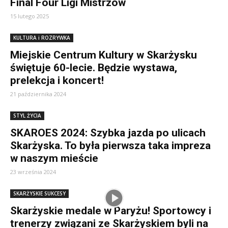
Final Four Ligi Mistrzów
15 lutego 2025
KULTURA i ROZRYWKA
Miejskie Centrum Kultury w Skarżysku
świętuje 60-lecie. Będzie wystawa,
prelekcja i koncert!
21 października 2024
STYL ŻYCIA
SKAROES 2024: Szybka jazda po ulicach
Skarżyska. To była pierwsza taka impreza
w naszym mieście
23 września 2024
SKARŻYSKIE SUKCESY
Skarżyskie medale w Paryżu! Sportowcy i
trenerzy związani ze Skarżyskiem byli na