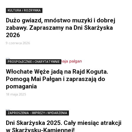
KULTURA i ROZRYWKA
Dużo gwiazd, mnóstwo muzyki i dobrej
zabawy. Zapraszamy na Dni Skarżyska
2026
9 czerwca 2026
PROSPOŁECZNIE i CHARYTATYWNIE
Włochate Węże jadą na Rajd Koguta.
Pomogą Mai Pałgan i zapraszają do
pomagania
18 maja 2025
ZAPROSZENIA - IMPREZY i WYDARZENIA
Dni Skarżyska 2025. Cały miesiąc atrakcji
w Skarżysku-Kamiennej!