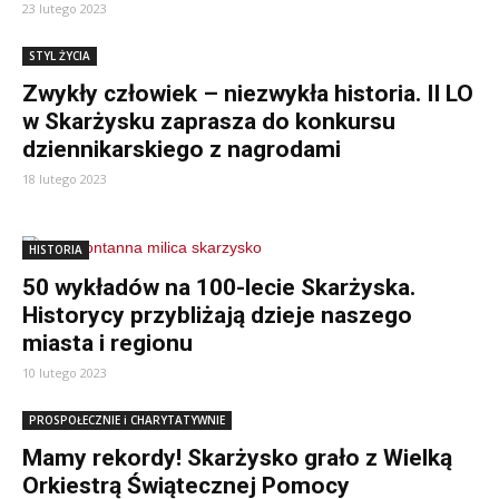
23 lutego 2023
STYL ŻYCIA
Zwykły człowiek – niezwykła historia. II LO
w Skarżysku zaprasza do konkursu
dziennikarskiego z nagrodami
18 lutego 2023
HISTORIA
50 wykładów na 100-lecie Skarżyska.
Historycy przybliżają dzieje naszego
miasta i regionu
10 lutego 2023
PROSPOŁECZNIE i CHARYTATYWNIE
Mamy rekordy! Skarżysko grało z Wielką
Orkiestrą Świątecznej Pomocy