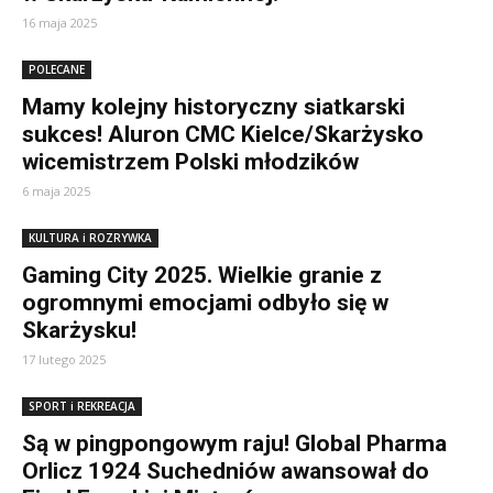
16 maja 2025
POLECANE
Mamy kolejny historyczny siatkarski
sukces! Aluron CMC Kielce/Skarżysko
wicemistrzem Polski młodzików
6 maja 2025
KULTURA i ROZRYWKA
Gaming City 2025. Wielkie granie z
ogromnymi emocjami odbyło się w
Skarżysku!
17 lutego 2025
SPORT i REKREACJA
Są w pingpongowym raju! Global Pharma
Orlicz 1924 Suchedniów awansował do