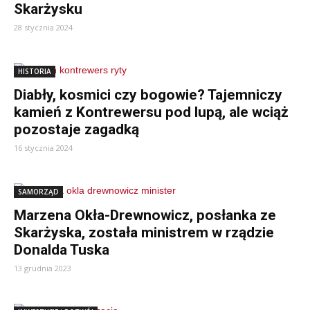
Skarżysku
28 stycznia 2024
HISTORIA
Diabły, kosmici czy bogowie? Tajemniczy
kamień z Kontrewersu pod lupą, ale wciąż
pozostaje zagadką
16 stycznia 2024
SAMORZĄD
Marzena Okła-Drewnowicz, posłanka ze
Skarżyska, została ministrem w rządzie
Donalda Tuska
13 grudnia 2023