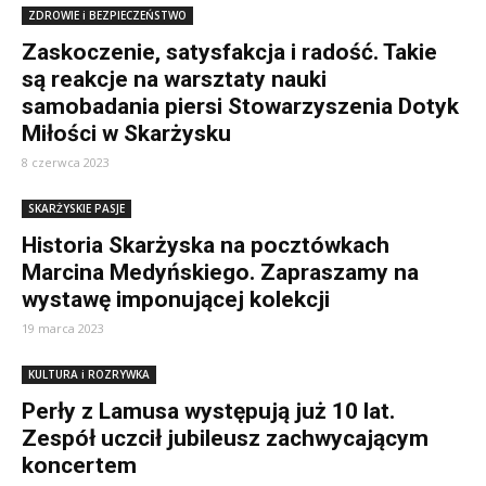
ZDROWIE i BEZPIECZEŃSTWO
Zaskoczenie, satysfakcja i radość. Takie
są reakcje na warsztaty nauki
samobadania piersi Stowarzyszenia Dotyk
Miłości w Skarżysku
8 czerwca 2023
SKARŻYSKIE PASJE
Historia Skarżyska na pocztówkach
Marcina Medyńskiego. Zapraszamy na
wystawę imponującej kolekcji
19 marca 2023
KULTURA i ROZRYWKA
Perły z Lamusa występują już 10 lat.
Zespół uczcił jubileusz zachwycającym
koncertem