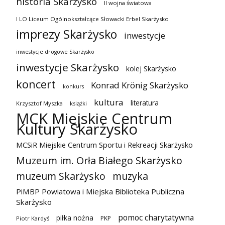
historia Skarżysko
II wojna światowa
I LO Liceum Ogólnokształcące Słowacki Erbel Skarżysko
imprezy Skarżysko
inwestycje
inwestycje drogowe Skarżysko
inwestycje Skarżysko
kolej Skarżysko
koncert
Konrad Krönig Skarżysko
konkurs
kultura
literatura
Krzysztof Myszka
książki
MCK Miejskie Centrum
Kultury Skarżysko
MCSiR Miejskie Centrum Sportu i Rekreacji Skarżysko
Muzeum im. Orła Białego Skarżysko
muzeum Skarżysko
muzyka
PiMBP Powiatowa i Miejska Biblioteka Publiczna
Skarżysko
pomoc charytatywna
piłka nożna
PKP
Piotr Kardyś