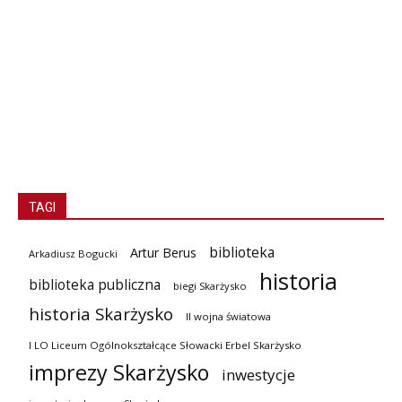
TAGI
biblioteka
Artur Berus
Arkadiusz Bogucki
historia
biblioteka publiczna
biegi Skarżysko
historia Skarżysko
II wojna światowa
I LO Liceum Ogólnokształcące Słowacki Erbel Skarżysko
imprezy Skarżysko
inwestycje