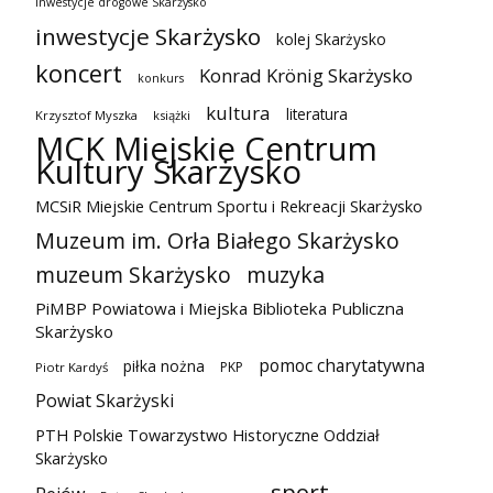
inwestycje drogowe Skarżysko
inwestycje Skarżysko
kolej Skarżysko
koncert
Konrad Krönig Skarżysko
konkurs
kultura
literatura
Krzysztof Myszka
książki
MCK Miejskie Centrum
Kultury Skarżysko
MCSiR Miejskie Centrum Sportu i Rekreacji Skarżysko
Muzeum im. Orła Białego Skarżysko
muzeum Skarżysko
muzyka
PiMBP Powiatowa i Miejska Biblioteka Publiczna
Skarżysko
pomoc charytatywna
piłka nożna
PKP
Piotr Kardyś
Powiat Skarżyski
PTH Polskie Towarzystwo Historyczne Oddział
Skarżysko
sport