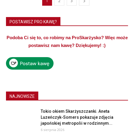
1
2
3
POSTAWISZ PRO KAWĘ?
Podoba Ci się to, co robimy na ProSkarżysko? Więc może
postawisz nam kawę? Dziękujemy! :)
NAJNOWSZE
Tokio okiem Skarżyszczanki. Aneta
Luzeńczyk-Somers pokazuje zdjęcia
japońskiej metropolii w rodzinnym...
6 sierpnia 2026