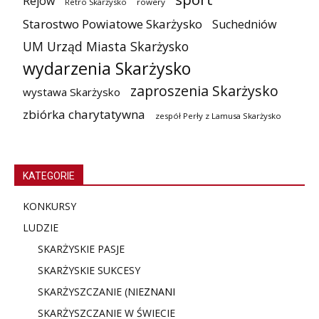
Rejów
Retro Skarżysko
rowery
Starostwo Powiatowe Skarżysko
Suchedniów
UM Urząd Miasta Skarżysko
wydarzenia Skarżysko
zaproszenia Skarżysko
wystawa Skarżysko
zbiórka charytatywna
zespół Perły z Lamusa Skarżysko
KATEGORIE
KONKURSY
LUDZIE
SKARŻYSKIE PASJE
SKARŻYSKIE SUKCESY
SKARŻYSZCZANIE (NIE
ZNANI
SKARŻYSZCZANIE W ŚWIECIE