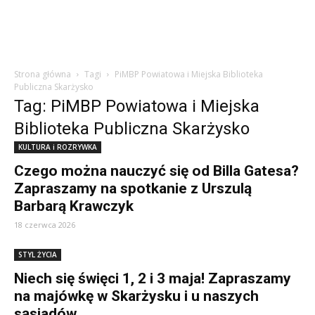
Strona główna
Tagi
PiMBP Powiatowa i Miejska Biblioteka
Publiczna Skarżysko
Tag: PiMBP Powiatowa i Miejska
Biblioteka Publiczna Skarżysko
KULTURA i ROZRYWKA
Czego można nauczyć się od Billa Gatesa?
Zapraszamy na spotkanie z Urszulą
Barbarą Krawczyk
18 czerwca 2026
STYL ŻYCIA
Niech się święci 1, 2 i 3 maja! Zapraszamy
na majówkę w Skarżysku i u naszych
sąsiadów