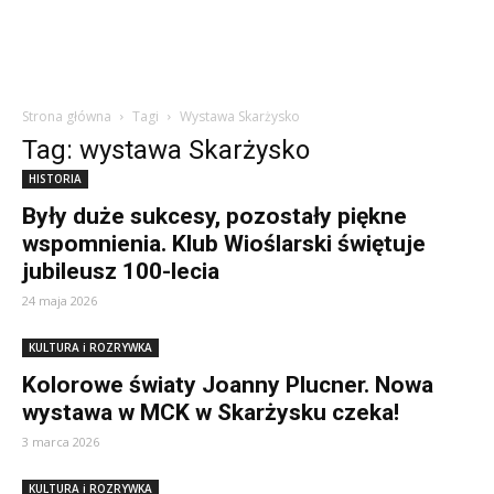
Strona główna
Tagi
Wystawa Skarżysko
Tag: wystawa Skarżysko
HISTORIA
Były duże sukcesy, pozostały piękne
wspomnienia. Klub Wioślarski świętuje
jubileusz 100-lecia
24 maja 2026
KULTURA i ROZRYWKA
Kolorowe światy Joanny Plucner. Nowa
wystawa w MCK w Skarżysku czeka!
3 marca 2026
KULTURA i ROZRYWKA