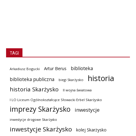
TAGI
biblioteka
Artur Berus
Arkadiusz Bogucki
historia
biblioteka publiczna
biegi Skarżysko
historia Skarżysko
II wojna światowa
I LO Liceum Ogólnokształcące Słowacki Erbel Skarżysko
imprezy Skarżysko
inwestycje
inwestycje drogowe Skarżysko
inwestycje Skarżysko
kolej Skarżysko