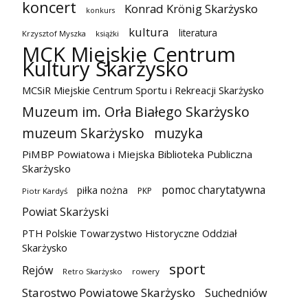
koncert
Konrad Krönig Skarżysko
konkurs
kultura
literatura
Krzysztof Myszka
książki
MCK Miejskie Centrum
Kultury Skarżysko
MCSiR Miejskie Centrum Sportu i Rekreacji Skarżysko
Muzeum im. Orła Białego Skarżysko
muzeum Skarżysko
muzyka
PiMBP Powiatowa i Miejska Biblioteka Publiczna
Skarżysko
pomoc charytatywna
piłka nożna
PKP
Piotr Kardyś
Powiat Skarżyski
PTH Polskie Towarzystwo Historyczne Oddział
Skarżysko
sport
Rejów
Retro Skarżysko
rowery
Starostwo Powiatowe Skarżysko
Suchedniów