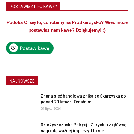
POSTAWISZ PRO KAWĘ?
Podoba Ci się to, co robimy na ProSkarżysko? Więc może
postawisz nam kawę? Dziękujemy! :)
NAJNOWSZE
Znana sieć handlowa znika ze Skarżyska po
ponad 20 latach. Ostatnim...
29 lipca 2026
Skarżyszczanka Patrycja Zarychta z główną
nagrodą ważnej imprezy. I to nie...