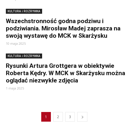
KULTURA i ROZRYWKA
Wszechstronność godna podziwu i
podziwiania. Mirosław Madej zaprasza na
swoją wystawę do MCK w Skarżysku
10 maja 2025
KULTURA i ROZRYWKA
Rysunki Artura Grottgera w obiektywie
Roberta Kędry. W MCK w Skarżysku można
oglądać niezwykłe zdjęcia
1 maja 2025
1
2
3