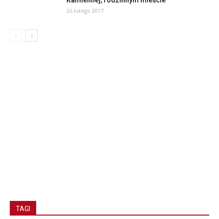
Kamiennej, rodzinnym mieście
26 lutego 2017
TAGI