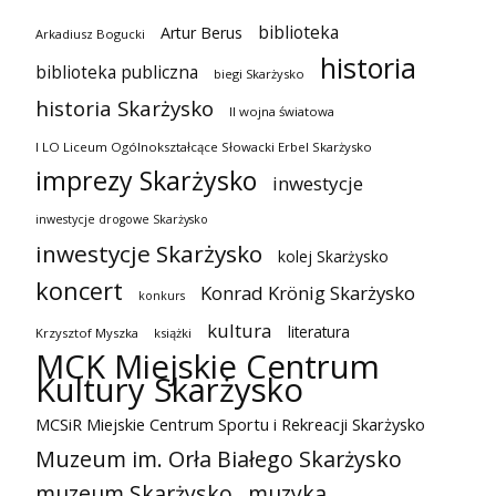
biblioteka
Artur Berus
Arkadiusz Bogucki
historia
biblioteka publiczna
biegi Skarżysko
historia Skarżysko
II wojna światowa
I LO Liceum Ogólnokształcące Słowacki Erbel Skarżysko
imprezy Skarżysko
inwestycje
inwestycje drogowe Skarżysko
inwestycje Skarżysko
kolej Skarżysko
koncert
Konrad Krönig Skarżysko
konkurs
kultura
literatura
Krzysztof Myszka
książki
MCK Miejskie Centrum
Kultury Skarżysko
MCSiR Miejskie Centrum Sportu i Rekreacji Skarżysko
Muzeum im. Orła Białego Skarżysko
muzeum Skarżysko
muzyka