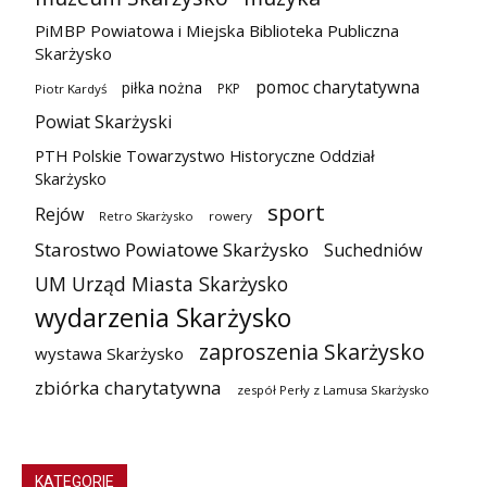
PiMBP Powiatowa i Miejska Biblioteka Publiczna
Skarżysko
pomoc charytatywna
piłka nożna
PKP
Piotr Kardyś
Powiat Skarżyski
PTH Polskie Towarzystwo Historyczne Oddział
Skarżysko
sport
Rejów
Retro Skarżysko
rowery
Starostwo Powiatowe Skarżysko
Suchedniów
UM Urząd Miasta Skarżysko
wydarzenia Skarżysko
zaproszenia Skarżysko
wystawa Skarżysko
zbiórka charytatywna
zespół Perły z Lamusa Skarżysko
KATEGORIE