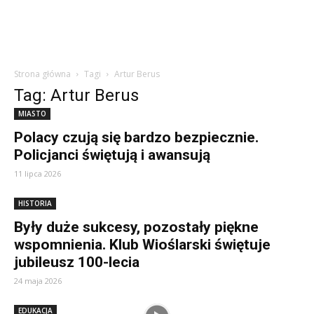
Strona główna
Tagi
Artur Berus
Tag: Artur Berus
MIASTO
Polacy czują się bardzo bezpiecznie.
Policjanci świętują i awansują
11 lipca 2026
HISTORIA
Były duże sukcesy, pozostały piękne
wspomnienia. Klub Wioślarski świętuje
jubileusz 100-lecia
24 maja 2026
EDUKACJA