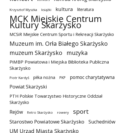
kultura
literatura
Krzysztof Myszka
książki
MCK Miejskie Centrum
Kultury Skarżysko
MCSiR Miejskie Centrum Sportu i Rekreacji Skarżysko
Muzeum im. Orła Białego Skarżysko
muzeum Skarżysko
muzyka
PiMBP Powiatowa i Miejska Biblioteka Publiczna
Skarżysko
pomoc charytatywna
piłka nożna
PKP
Piotr Kardyś
Powiat Skarżyski
PTH Polskie Towarzystwo Historyczne Oddział
Skarżysko
sport
Rejów
Retro Skarżysko
rowery
Starostwo Powiatowe Skarżysko
Suchedniów
UM Urząd Miasta Skarżysko