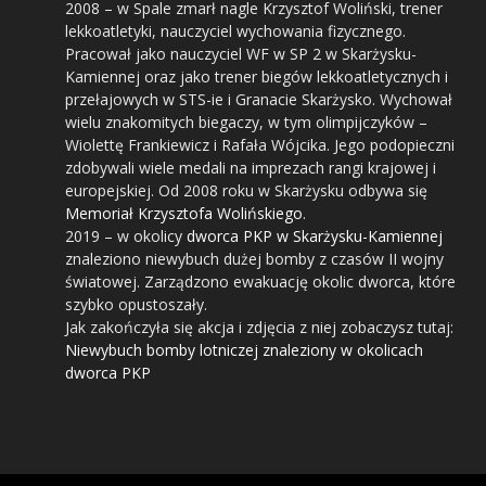
2008
– w Spale zmarł nagle Krzysztof Woliński, trener
lekkoatletyki, nauczyciel wychowania fizycznego.
Pracował jako nauczyciel WF w SP 2 w Skarżysku-
Kamiennej oraz jako trener biegów lekkoatletycznych i
przełajowych w STS-ie i Granacie Skarżysko. Wychował
wielu znakomitych biegaczy, w tym olimpijczyków –
Wiolettę Frankiewicz i Rafała Wójcika. Jego podopieczni
zdobywali wiele medali na imprezach rangi krajowej i
europejskiej. Od 2008 roku w Skarżysku odbywa się
Memoriał Krzysztofa Wolińskiego
.
2019
– w okolicy
dworca PKP w Skarżysku-Kamiennej
znaleziono niewybuch dużej bomby z czasów II wojny
światowej. Zarządzono ewakuację okolic dworca, które
szybko opustoszały.
Jak zakończyła się akcja i zdjęcia z niej zobaczysz tutaj:
Niewybuch bomby lotniczej znaleziony w okolicach
dworca PKP