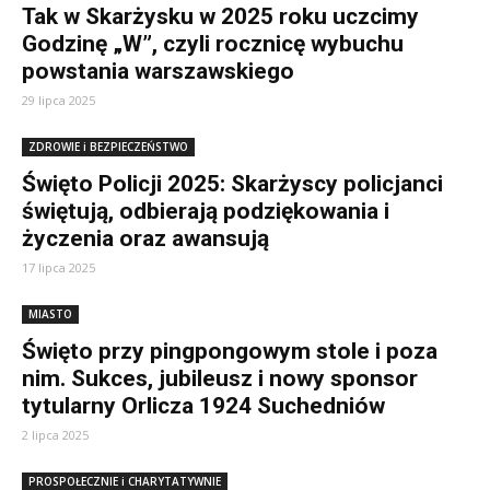
Tak w Skarżysku w 2025 roku uczcimy
Godzinę „W”, czyli rocznicę wybuchu
powstania warszawskiego
29 lipca 2025
ZDROWIE i BEZPIECZEŃSTWO
Święto Policji 2025: Skarżyscy policjanci
świętują, odbierają podziękowania i
życzenia oraz awansują
17 lipca 2025
MIASTO
Święto przy pingpongowym stole i poza
nim. Sukces, jubileusz i nowy sponsor
tytularny Orlicza 1924 Suchedniów
2 lipca 2025
PROSPOŁECZNIE i CHARYTATYWNIE