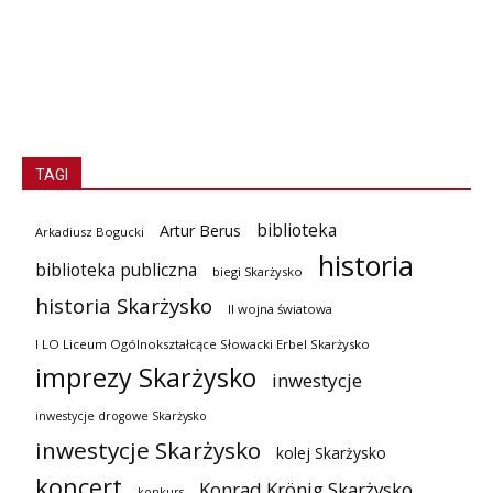
TAGI
biblioteka
Artur Berus
Arkadiusz Bogucki
historia
biblioteka publiczna
biegi Skarżysko
historia Skarżysko
II wojna światowa
I LO Liceum Ogólnokształcące Słowacki Erbel Skarżysko
imprezy Skarżysko
inwestycje
inwestycje drogowe Skarżysko
inwestycje Skarżysko
kolej Skarżysko
koncert
Konrad Krönig Skarżysko
konkurs