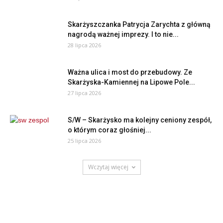
Skarżyszczanka Patrycja Zarychta z główną
nagrodą ważnej imprezy. I to nie...
28 lipca 2026
Ważna ulica i most do przebudowy. Ze
Skarżyska-Kamiennej na Lipowe Pole...
27 lipca 2026
S/W – Skarżysko ma kolejny ceniony zespół,
o którym coraz głośniej...
25 lipca 2026
Wczytaj więcej