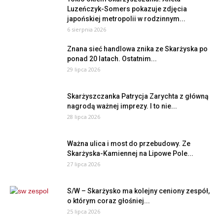
Luzeńczyk-Somers pokazuje zdjęcia
japońskiej metropolii w rodzinnym...
6 sierpnia 2026
Znana sieć handlowa znika ze Skarżyska po
ponad 20 latach. Ostatnim...
29 lipca 2026
Skarżyszczanka Patrycja Zarychta z główną
nagrodą ważnej imprezy. I to nie...
28 lipca 2026
Ważna ulica i most do przebudowy. Ze
Skarżyska-Kamiennej na Lipowe Pole...
27 lipca 2026
S/W – Skarżysko ma kolejny ceniony zespół,
o którym coraz głośniej...
25 lipca 2026