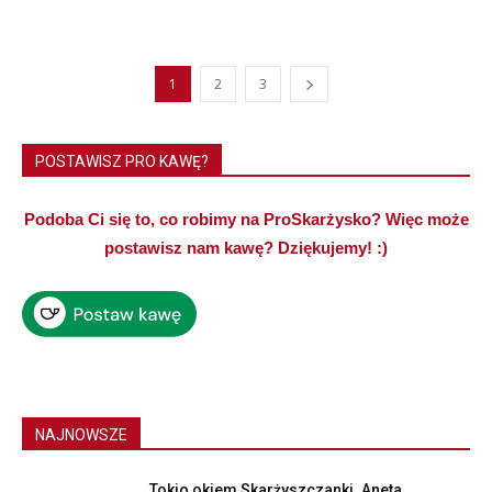
1
2
3
POSTAWISZ PRO KAWĘ?
Podoba Ci się to, co robimy na ProSkarżysko? Więc może
postawisz nam kawę? Dziękujemy! :)
NAJNOWSZE
Tokio okiem Skarżyszczanki. Aneta