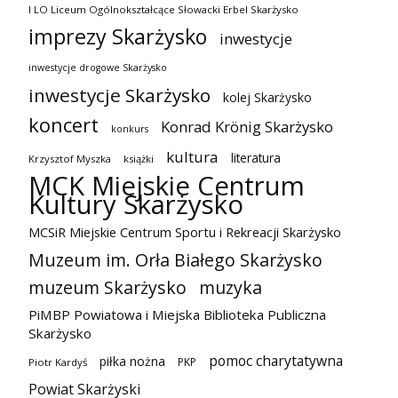
I LO Liceum Ogólnokształcące Słowacki Erbel Skarżysko
imprezy Skarżysko
inwestycje
inwestycje drogowe Skarżysko
inwestycje Skarżysko
kolej Skarżysko
koncert
Konrad Krönig Skarżysko
konkurs
kultura
literatura
Krzysztof Myszka
książki
MCK Miejskie Centrum
Kultury Skarżysko
MCSiR Miejskie Centrum Sportu i Rekreacji Skarżysko
Muzeum im. Orła Białego Skarżysko
muzeum Skarżysko
muzyka
PiMBP Powiatowa i Miejska Biblioteka Publiczna
Skarżysko
pomoc charytatywna
piłka nożna
PKP
Piotr Kardyś
Powiat Skarżyski