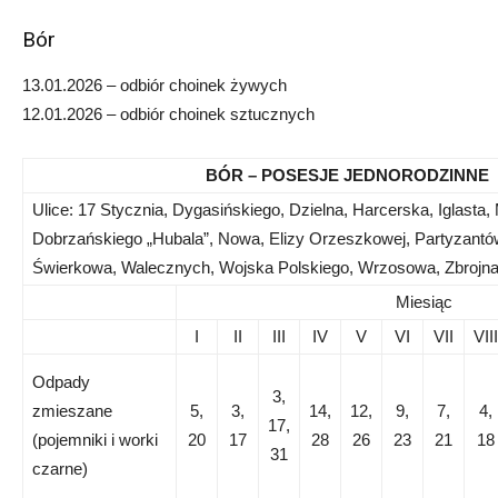
Bór
13.01.2026 – odbiór choinek żywych
12.01.2026 – odbiór choinek sztucznych
BÓR – POSESJE JEDNORODZINNE
Ulice: 17 Stycznia, Dygasińskiego, Dzielna, Harcerska, Iglasta
Dobrzańskiego „Hubala”, Nowa, Elizy Orzeszkowej, Partyzant
Świerkowa, Walecznych, Wojska Polskiego, Wrzosowa, Zbrojn
Miesiąc
I
II
III
IV
V
VI
VII
VIII
Odpady
3,
zmieszane
5,
3,
14,
12,
9,
7,
4,
17,
(pojemniki i worki
20
17
28
26
23
21
18
31
czarne)