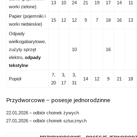
13
10
24
21
19
17
14
11
worki zielone)
Papier (pojemniki i
15
12
12
9
7
18
16
13
worki niebieskie)
Odpady
wielkogabarytowe,
zużyty sprzęt
10
16
elektro,
odpady
tekstylne
7,
3,
3,
Popiół
14
12
9
21
18
20
17
31
Przydworcowe – posesje jednorodzinne
22.01.2026 – odbiór choinek żywych
27.01.2026 – odbiór choinek sztucznych