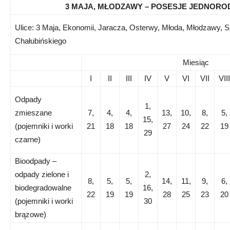
3 MAJA, MŁODZAWY – POSESJE JEDNORO
Ulice: 3 Maja, Ekonomii, Jaracza, Osterwy, Młoda, Młodzawy, S
Chałubińskiego
Miesiąc
I
II
III
IV
V
VI
VII
VIII
Odpady
1,
zmieszane
7,
4,
4,
13,
10,
8,
5,
15,
(pojemniki i worki
21
18
18
27
24
22
19
29
czarne)
Bioodpady –
odpady zielone i
2,
8,
5,
5,
14,
11,
9,
6,
biodegradowalne
16,
22
19
19
28
25
23
20
(pojemniki i worki
30
brązowe)