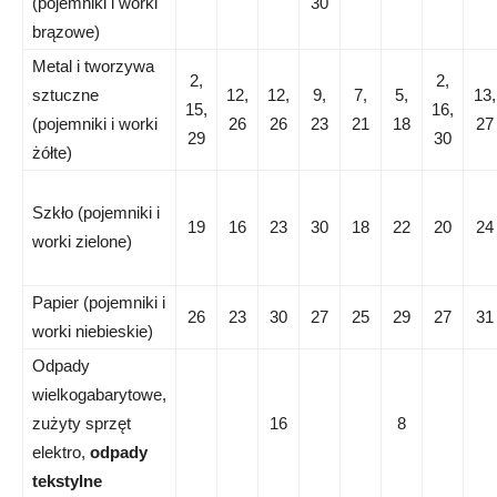
(pojemniki i worki
30
brązowe)
Metal i tworzywa
2,
2,
sztuczne
12,
12,
9,
7,
5,
13,
15,
16,
(pojemniki i worki
26
26
23
21
18
27
29
30
żółte)
Szkło (pojemniki i
19
16
23
30
18
22
20
24
worki zielone)
Papier (pojemniki i
26
23
30
27
25
29
27
31
worki niebieskie)
Odpady
wielkogabarytowe,
zużyty sprzęt
16
8
elektro,
odpady
tekstylne