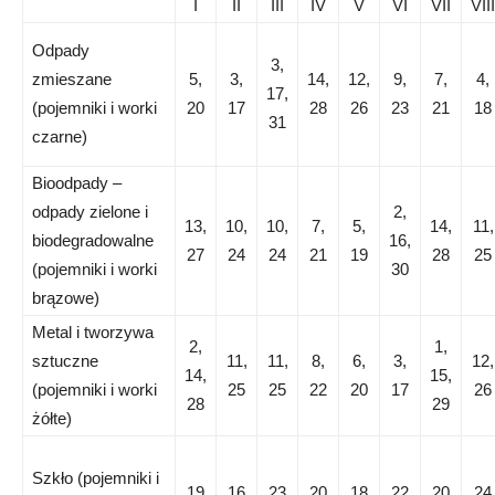
I
II
III
IV
V
VI
VII
VIII
Odpady
3,
zmieszane
5,
3,
14,
12,
9,
7,
4,
17,
(pojemniki i worki
20
17
28
26
23
21
18
31
czarne)
Bioodpady –
odpady zielone i
2,
13,
10,
10,
7,
5,
14,
11,
biodegradowalne
16,
27
24
24
21
19
28
25
(pojemniki i worki
30
brązowe)
Metal i tworzywa
2,
1,
sztuczne
11,
11,
8,
6,
3,
12,
14,
15,
(pojemniki i worki
25
25
22
20
17
26
28
29
żółte)
Szkło (pojemniki i
19
16
23
20
18
22
20
24