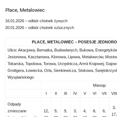
Place, Metalowiec
16.01.2026 – odbiór choinek żywych
20.01.2026 – odbiór choinek sztucznych
PLACE, METALOWIEC – POSESJE JEDNORO
Ulice: Akacjowa, Bernatka, Budowlanych, Bukowa, Energetykó
Jesionowa, Kasztanowa, Klonowa, Lipowa, Metalowców, Mosto
Tokarska, Topolowa, Torowa, Urzędnicza, Armii Krajowej, Gajo
Grottgera, Łowiecka, Orla, Sienkiewicza, Stokowa, Świętokrzys
Wyspiańskiego
Miesiąc
I
II
III
IV
V
VI
VII
VIII
Odpady
3,
zmieszane
12,
9,
9,
3,
4,
8,
6,
17,