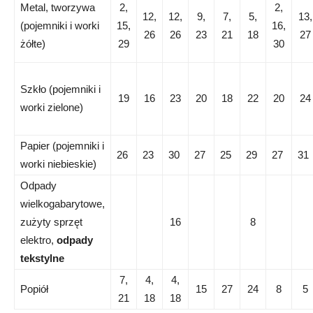
Metal, tworzywa
2,
2,
12,
12,
9,
7,
5,
13,
(pojemniki i worki
15,
16,
26
26
23
21
18
27
żółte)
29
30
Szkło (pojemniki i
19
16
23
20
18
22
20
24
worki zielone)
Papier (pojemniki i
26
23
30
27
25
29
27
31
worki niebieskie)
Odpady
wielkogabarytowe,
zużyty sprzęt
16
8
elektro,
odpady
tekstylne
7,
4,
4,
Popiół
15
27
24
8
5
21
18
18