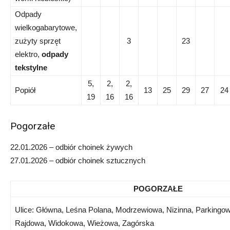
Odpady
wielkogabarytowe,
zużyty sprzęt
3
23
elektro,
odpady
tekstylne
5,
2,
2,
Popiół
13
25
29
27
24
19
16
16
Pogorzałe
22.01.2026 – odbiór choinek żywych
27.01.2026 – odbiór choinek sztucznych
POGORZAŁE
Ulice: Główna, Leśna Polana, Modrzewiowa, Nizinna, Parkingo
Rajdowa, Widokowa, Wieżowa, Zagórska