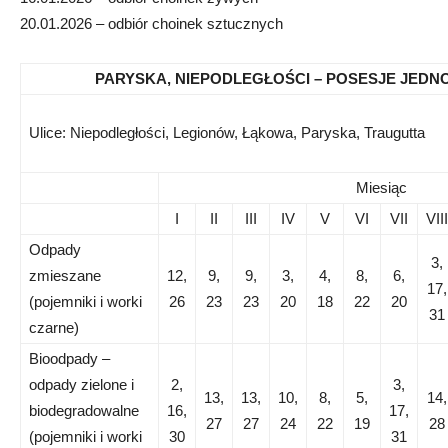
20.01.2026 – odbiór choinek sztucznych
PARYSKA, NIEPODLEGŁOŚCI – POSESJE JEDN
Ulice: Niepodległości, Legionów, Łąkowa, Paryska, Traugutta
Miesiąc
I
II
III
IV
V
VI
VII
VIII
Odpady
3,
zmieszane
12,
9,
9,
3,
4,
8,
6,
17,
(pojemniki i worki
26
23
23
20
18
22
20
31
czarne)
Bioodpady –
odpady zielone i
2,
3,
13,
13,
10,
8,
5,
14,
biodegradowalne
16,
17,
27
27
24
22
19
28
(pojemniki i worki
30
31