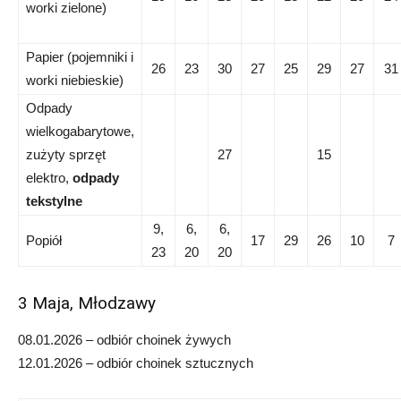
worki zielone)
Papier (pojemniki i
26
23
30
27
25
29
27
31
worki niebieskie)
Odpady
wielkogabarytowe,
zużyty sprzęt
27
15
elektro,
odpady
tekstylne
9,
6,
6,
Popiół
17
29
26
10
7
23
20
20
3 Maja, Młodzawy
08.01.2026 – odbiór choinek żywych
12.01.2026 – odbiór choinek sztucznych