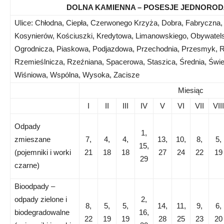
DOLNA KAMIENNA – POSESJE JEDNOROD
Ulice: Chłodna, Ciepła, Czerwonego Krzyża, Dobra, Fabryczna,
Kosynierów, Kościuszki, Kredytowa, Limanowskiego, Obywatels
Ogrodnicza, Piaskowa, Podjazdowa, Przechodnia, Przesmyk, R
Rzemieślnicza, Rzeźniana, Spacerowa, Staszica, Średnia, Świ
Wiśniowa, Wspólna, Wysoka, Zacisze
Miesiąc
I
II
III
IV
V
VI
VII
VIII
Odpady
1,
zmieszane
7,
4,
4,
13,
10,
8,
5,
15,
(pojemniki i worki
21
18
18
27
24
22
19
29
czarne)
Bioodpady –
odpady zielone i
2,
8,
5,
5,
14,
11,
9,
6,
biodegradowalne
16,
22
19
19
28
25
23
20