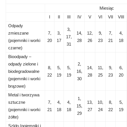
Miesiąc
I
II
III
IV
V
VI
VII
VIII
Odpady
3,
zmieszane
7,
3,
14,
12,
9,
7,
4,
17,
(pojemniki i worki
20
17
28
26
23
21
18
31
czarne)
Bioodpady –
odpady zielone i
2,
8,
5,
5,
14,
11,
9,
6,
biodegradowalne
16,
22
19
19
28
25
23
20
(pojemniki i worki
30
brązowe)
Metal i tworzywa
1,
sztuczne
7,
4,
4,
13,
10,
8,
5,
15,
(pojemniki i worki
21
18
18
27
24
22
19
29
żółte)
Szkło (pojemniki i