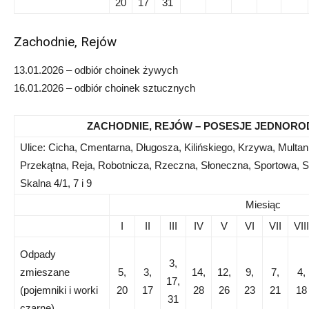
20
17
31
Zachodnie, Rejów
13.01.2026 – odbiór choinek żywych
16.01.2026 – odbiór choinek sztucznych
ZACHODNIE, REJÓW – POSESJE JEDNORO
Ulice: Cicha, Cmentarna, Długosza, Kilińskiego, Krzywa, Multan
Przekątna, Reja, Robotnicza, Rzeczna, Słoneczna, Sportowa, S
Skalna 4/1, 7 i 9
Miesiąc
I
II
III
IV
V
VI
VII
VIII
Odpady
3,
zmieszane
5,
3,
14,
12,
9,
7,
4,
17,
(pojemniki i worki
20
17
28
26
23
21
18
31
czarne)