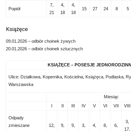
7,
4,
4,
Popiół
15
27
24
8
5
21
18
18
Książęce
09.01.2026 – odbiór choinek żywych
20.01.2026 – odbiór choinek sztucznych
KSIĄŻĘCE – POSESJE JEDNORODZIN
Ulice: Działkowa, Kopernika, Kościelna, Książęca, Podlaska, R
Warszawska
Miesiąc
I
II
III
IV
V
VI
VII
VIII
Odpady
3,
zmieszane
12,
9,
9,
3,
4,
8,
6,
17,