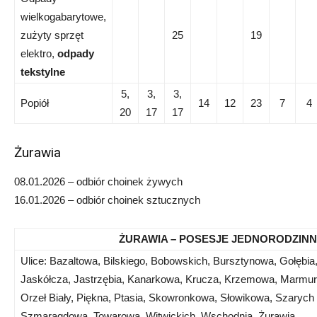
wielkogabarytowe,
zużyty sprzęt
25
19
elektro,
odpady
tekstylne
5,
3,
3,
Popiół
14
12
23
7
4
20
17
17
Żurawia
08.01.2026 – odbiór choinek żywych
16.01.2026 – odbiór choinek sztucznych
ŻURAWIA – POSESJE JEDNORODZIN
Ulice: Bazaltowa, Bilskiego, Bobowskich, Bursztynowa, Gołębia
Jaskółcza, Jastrzębia, Kanarkowa, Krucza, Krzemowa, Marmur
Orzeł Biały, Piękna, Ptasia, Skowronkowa, Słowikowa, Szarych
Szmaragdowa, Towarowa, Witwickich, Wschodnia, Żurawia