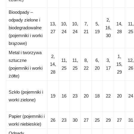
Bioodpady –
odpady zielone i
2,
13,
10,
10,
7,
5,
14,
11,
biodegradowalne
16,
27
24
24
21
19
28
25
(pojemniki i worki
30
brązowe)
Metal i tworzywa
2,
1,
sztuczne
11,
11,
8,
6,
3,
12,
14,
15,
(pojemniki i worki
25
25
22
20
17
26
28
29
żółte)
Szkło (pojemniki i
19
16
23
20
18
22
20
24
worki zielone)
Papier (pojemniki i
26
23
30
27
25
29
27
31
worki niebieskie)
Odpady