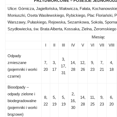
PRZYDWORCOWE – POSESJE JEDNORODZ
Ulice: Górnicza, Jagiellońska, Małowicza, Fałata, Kochanowskie
Moniuszki, Oseta Wasilewskiego, Rybickiego, Plac Floriański,
Warszawy, Pułaskiego, Rejowska, Sezamkowa, Sokola, Sporna,
Szydłowiecka, św. Brata Alberta, Kossaka, Zielna, Żeromskiego
Miesiąc
I
II
III
IV
V
VI
VII
VIII
Odpady
3,
zmieszane
7,
3,
14,
12,
9,
7,
4,
17,
(pojemniki i worki
20
17
28
26
23
21
18
31
czarne)
Bioodpady –
odpady zielone i
2,
8,
5,
5,
14,
11,
9,
6,
biodegradowalne
16,
22
19
19
28
25
23
20
(pojemniki i worki
30
brązowe)