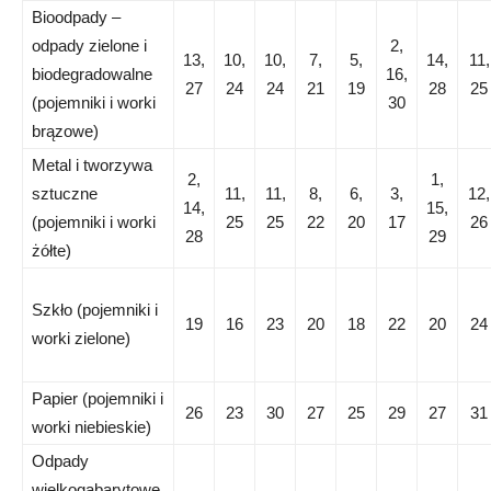
Bioodpady –
odpady zielone i
2,
13,
10,
10,
7,
5,
14,
11,
biodegradowalne
16,
27
24
24
21
19
28
25
(pojemniki i worki
30
brązowe)
Metal i tworzywa
2,
1,
sztuczne
11,
11,
8,
6,
3,
12,
14,
15,
(pojemniki i worki
25
25
22
20
17
26
28
29
żółte)
Szkło (pojemniki i
19
16
23
20
18
22
20
24
worki zielone)
Papier (pojemniki i
26
23
30
27
25
29
27
31
worki niebieskie)
Odpady
wielkogabarytowe,