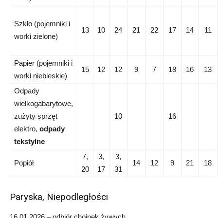
Szkło (pojemniki i
13
10
24
21
22
17
14
11
worki zielone)
Papier (pojemniki i
15
12
12
9
7
18
16
13
worki niebieskie)
Odpady
wielkogabarytowe,
zużyty sprzęt
10
16
elektro,
odpady
tekstylne
7,
3,
3,
Popiół
14
12
9
21
18
20
17
31
Paryska, Niepodległości
16.01.2026 – odbiór choinek żywych