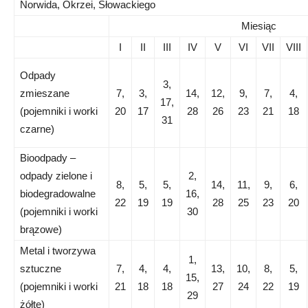
Norwida, Okrzei, Słowackiego
Miesiąc
I
II
III
IV
V
VI
VII
VIII
Odpady
3,
zmieszane
7,
3,
14,
12,
9,
7,
4,
17,
(pojemniki i worki
20
17
28
26
23
21
18
31
czarne)
Bioodpady –
odpady zielone i
2,
8,
5,
5,
14,
11,
9,
6,
biodegradowalne
16,
22
19
19
28
25
23
20
(pojemniki i worki
30
brązowe)
Metal i tworzywa
1,
sztuczne
7,
4,
4,
13,
10,
8,
5,
15,
(pojemniki i worki
21
18
18
27
24
22
19
29
żółte)