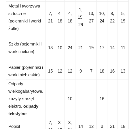
Metal i tworzywa
1,
sztuczne
7,
4,
4,
13,
10,
8,
5,
15,
(pojemniki i worki
21
18
18
27
24
22
19
29
żółte)
Szkło (pojemniki i
13
10
24
21
19
17
14
11
worki zielone)
Papier (pojemniki i
15
12
12
9
7
18
16
13
worki niebieskie)
Odpady
wielkogabarytowe,
zużyty sprzęt
10
16
elektro,
odpady
tekstylne
7,
3,
3,
Popiół
14
12
9
21
18