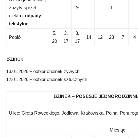
zużyty sprzęt
9
1
elektro,
odpady
tekstylne
5,
3,
3,
Popiół
14
12
23
7
4
20
17
17
Bzinek
13.01.2026 – odbiór choinek żywych
12.01.2026 – odbiór choinek sztucznych
BZINEK – POSESJE JEDNORODZINN
Ulice: Grota Roweckiego, Jodłowa, Krakowska, Polna, Ponurego
Miesiąc