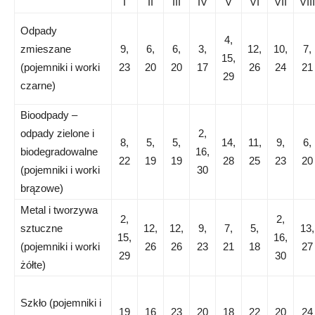
I
II
III
IV
V
VI
VII
VIII
Odpady
4,
zmieszane
9,
6,
6,
3,
12,
10,
7,
15,
(pojemniki i worki
23
20
20
17
26
24
21
29
czarne)
Bioodpady –
odpady zielone i
2,
8,
5,
5,
14,
11,
9,
6,
biodegradowalne
16,
22
19
19
28
25
23
20
(pojemniki i worki
30
brązowe)
Metal i tworzywa
2,
2,
sztuczne
12,
12,
9,
7,
5,
13,
15,
16,
(pojemniki i worki
26
26
23
21
18
27
29
30
żółte)
Szkło (pojemniki i
19
16
23
20
18
22
20
24