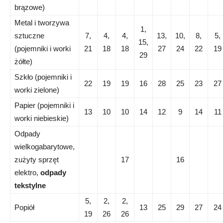
brązowe)
Metal i tworzywa
1,
sztuczne
7,
4,
4,
13,
10,
8,
5,
15,
(pojemniki i worki
21
18
18
27
24
22
19
29
żółte)
Szkło (pojemniki i
22
19
19
16
28
25
23
27
worki zielone)
Papier (pojemniki i
13
10
10
14
12
9
14
11
worki niebieskie)
Odpady
wielkogabarytowe,
zużyty sprzęt
17
16
elektro,
odpady
tekstylne
5,
2,
2,
Popiół
13
25
29
27
24
19
26
26