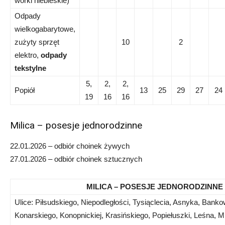
worki niebieskie)
Odpady
wielkogabarytowe,
zużyty sprzęt
10
2
elektro,
odpady
tekstylne
5,
2,
2,
Popiół
13
25
29
27
24
19
16
16
Milica – posesje jednorodzinne
22.01.2026 – odbiór choinek żywych
27.01.2026 – odbiór choinek sztucznych
MILICA – POSESJE JEDNORODZINNE
Ulice: Piłsudskiego, Niepodległości, Tysiąclecia, Asnyka, Bank
Konarskiego, Konopnickiej, Krasińskiego, Popiełuszki, Leśna, M