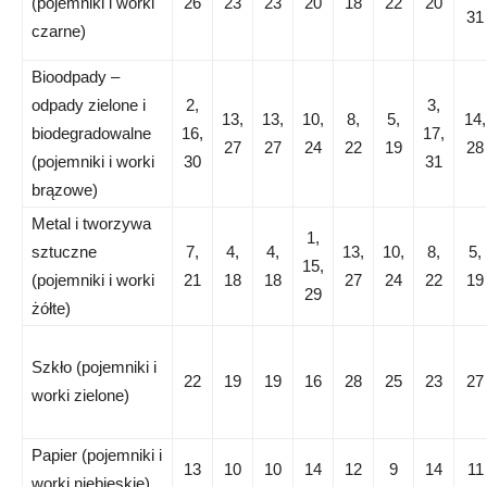
(pojemniki i worki
26
23
23
20
18
22
20
31
czarne)
Bioodpady –
odpady zielone i
2,
3,
13,
13,
10,
8,
5,
14,
biodegradowalne
16,
17,
27
27
24
22
19
28
(pojemniki i worki
30
31
brązowe)
Metal i tworzywa
1,
sztuczne
7,
4,
4,
13,
10,
8,
5,
15,
(pojemniki i worki
21
18
18
27
24
22
19
29
żółte)
Szkło (pojemniki i
22
19
19
16
28
25
23
27
worki zielone)
Papier (pojemniki i
13
10
10
14
12
9
14
11
worki niebieskie)