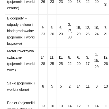
(pojemniki i worki
26
23
23
20
18
22
20
31
czarne)
Bioodpady –
odpady zielone i
3,
9,
6,
6,
15,
12,
10,
7,
biodegradowalne
17,
23
20
20
29
26
24
21
(pojemniki i worki
30
brązowe)
Metal i tworzywa
1,
sztuczne
14,
11,
11,
8,
6,
3,
12,
15,
(pojemniki i worki
28
25
25
22
20
17
26
29
żółte)
Szkło (pojemniki i
8
5
5
2
14
11
9
13
worki zielone)
Papier (pojemniki i
13
10
10
14
12
9
14
11