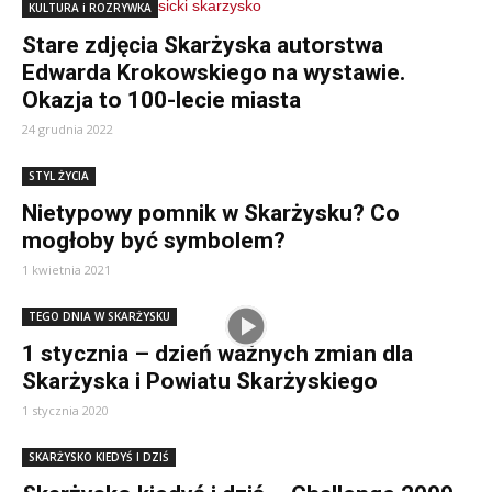
KULTURA i ROZRYWKA
Stare zdjęcia Skarżyska autorstwa
Edwarda Krokowskiego na wystawie.
Okazja to 100-lecie miasta
24 grudnia 2022
STYL ŻYCIA
Nietypowy pomnik w Skarżysku? Co
mogłoby być symbolem?
1 kwietnia 2021
TEGO DNIA W SKARŻYSKU
1 stycznia – dzień ważnych zmian dla
Skarżyska i Powiatu Skarżyskiego
1 stycznia 2020
SKARŻYSKO KIEDYŚ I DZIŚ