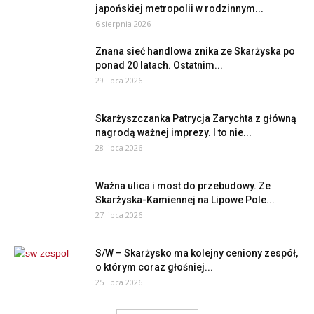
japońskiej metropolii w rodzinnym...
6 sierpnia 2026
Znana sieć handlowa znika ze Skarżyska po
ponad 20 latach. Ostatnim...
29 lipca 2026
Skarżyszczanka Patrycja Zarychta z główną
nagrodą ważnej imprezy. I to nie...
28 lipca 2026
Ważna ulica i most do przebudowy. Ze
Skarżyska-Kamiennej na Lipowe Pole...
27 lipca 2026
S/W – Skarżysko ma kolejny ceniony zespół,
o którym coraz głośniej...
25 lipca 2026