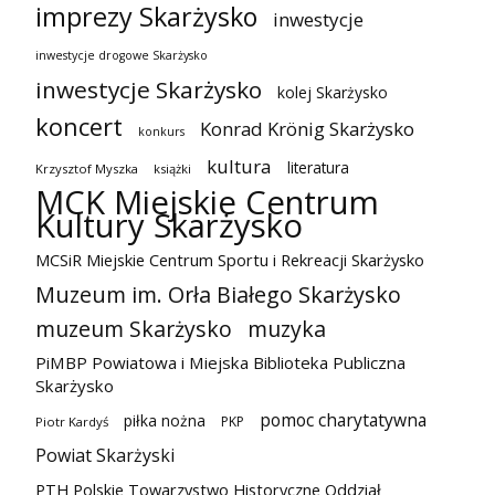
imprezy Skarżysko
inwestycje
inwestycje drogowe Skarżysko
inwestycje Skarżysko
kolej Skarżysko
koncert
Konrad Krönig Skarżysko
konkurs
kultura
literatura
Krzysztof Myszka
książki
MCK Miejskie Centrum
Kultury Skarżysko
MCSiR Miejskie Centrum Sportu i Rekreacji Skarżysko
Muzeum im. Orła Białego Skarżysko
muzeum Skarżysko
muzyka
PiMBP Powiatowa i Miejska Biblioteka Publiczna
Skarżysko
pomoc charytatywna
piłka nożna
PKP
Piotr Kardyś
Powiat Skarżyski
PTH Polskie Towarzystwo Historyczne Oddział