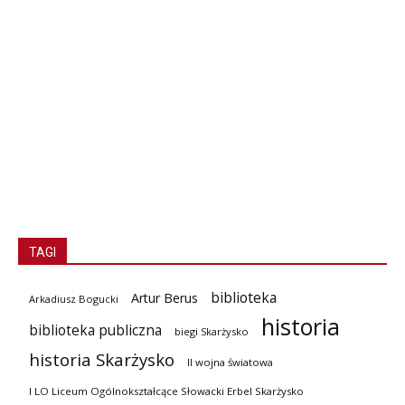
TAGI
biblioteka
Artur Berus
Arkadiusz Bogucki
historia
biblioteka publiczna
biegi Skarżysko
historia Skarżysko
II wojna światowa
I LO Liceum Ogólnokształcące Słowacki Erbel Skarżysko