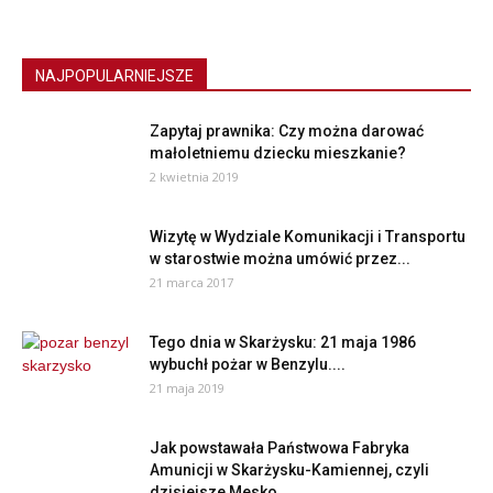
NAJPOPULARNIEJSZE
Zapytaj prawnika: Czy można darować
małoletniemu dziecku mieszkanie?
2 kwietnia 2019
Wizytę w Wydziale Komunikacji i Transportu
w starostwie można umówić przez...
21 marca 2017
Tego dnia w Skarżysku: 21 maja 1986
wybuchł pożar w Benzylu....
21 maja 2019
Jak powstawała Państwowa Fabryka
Amunicji w Skarżysku-Kamiennej, czyli
dzisiejsze Mesko