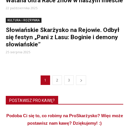
Wataha Ultra Race znów w naszym mieście
22 października 2025
KULTURA i ROZRYWKA
Słowiańskie Skarżysko na Rejowie. Odbył
się festyn „Pani z Lasu: Boginie i demony
słowiańskie”
25 sierpnia 2025
1
2
3
POSTAWISZ PRO KAWĘ?
Podoba Ci się to, co robimy na ProSkarżysko? Więc może
postawisz nam kawę? Dziękujemy! :)