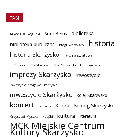
TAGI
biblioteka
Artur Berus
Arkadiusz Bogucki
historia
biblioteka publiczna
biegi Skarżysko
historia Skarżysko
II wojna światowa
I LO Liceum Ogólnokształcące Słowacki Erbel Skarżysko
imprezy Skarżysko
inwestycje
inwestycje drogowe Skarżysko
inwestycje Skarżysko
kolej Skarżysko
koncert
Konrad Krönig Skarżysko
konkurs
kultura
literatura
Krzysztof Myszka
książki
MCK Miejskie Centrum
Kultury Skarżysko