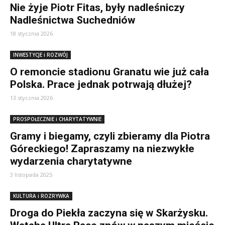
Nie żyje Piotr Fitas, były nadleśniczy
Nadleśnictwa Suchedniów
18 stycznia 2026
INWESTYCJE i ROZWÓJ
O remoncie stadionu Granatu wie już cała
Polska. Prace jednak potrwają dłużej?
13 stycznia 2026
PROSPOŁECZNIE i CHARYTATYWNIE
Gramy i biegamy, czyli zbieramy dla Piotra
Góreckiego! Zapraszamy na niezwykłe
wydarzenia charytatywne
3 listopada 2025
KULTURA i ROZRYWKA
Droga do Piekła zaczyna się w Skarżysku.