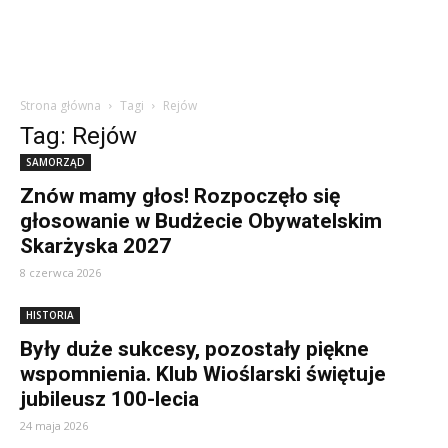
Strona główna
Tagi
Rejów
Tag: Rejów
SAMORZĄD
Znów mamy głos! Rozpoczęło się
głosowanie w Budżecie Obywatelskim
Skarżyska 2027
8 czerwca 2026
HISTORIA
Były duże sukcesy, pozostały piękne
wspomnienia. Klub Wioślarski świętuje
jubileusz 100-lecia
24 maja 2026