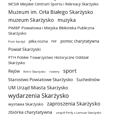
MCSiR Miejskie Centrum Sportu i Rekreacji Skarżysko
Muzeum im. Orła Białego Skarżysko
muzeum Skarżysko
muzyka
PiMBP Powiatowa i Miejska Biblioteka Publiczna
Skarżysko
pomoc charytatywna
piłka nożna
PKP
Piotr Kardyś
Powiat Skarżyski
PTH Polskie Towarzystwo Historyczne Oddział
Skarżysko
sport
Rejów
Retro Skarżysko
rowery
Starostwo Powiatowe Skarżysko
Suchedniów
UM Urząd Miasta Skarżysko
wydarzenia Skarżysko
zaproszenia Skarżysko
wystawa Skarżysko
zbiórka charytatywna
zespół Perły z Lamusa Skarżysko