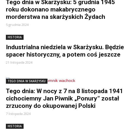
Tego dnia w Skarżysku: 5 grudnia 1945
roku dokonano makabrycznego
morderstwa na skarżyskich Żydach
5 grudnia 2024
HISTORIA
Industrialna niedziela w Skarżysku. Będzie
spacer historyczny, a potem coś jeszcze
21 listopada 2024
TEGO DNIA W SKARŻYSKU
Tego dnia: W nocy z 7 na 8 listopada 1941
cichociemny Jan Piwnik „Ponury” został
zrzucony do okupowanej Polski
7 listopada 2024
HISTORIA