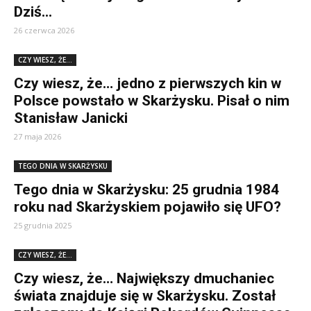
Dziś...
26 czerwca 2026
CZY WIESZ, ŻE...
Czy wiesz, że… jedno z pierwszych kin w
Polsce powstało w Skarżysku. Pisał o nim
Stanisław Janicki
27 maja 2026
TEGO DNIA W SKARŻYSKU
Tego dnia w Skarżysku: 25 grudnia 1984
roku nad Skarżyskiem pojawiło się UFO?
25 grudnia 2025
CZY WIESZ, ŻE...
Czy wiesz, że… Największy dmuchaniec
świata znajduje się w Skarżysku. Został