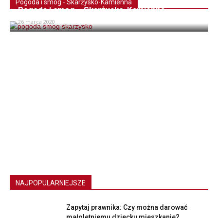
Pogoda i smog - Skarżysko-Kamienna
Pogoda i smog – Skarżysko-Kamienna
26 marca 2020
NAJPOPULARNIEJSZE
Zapytaj prawnika: Czy można darować
małoletniemu dziecku mieszkanie?