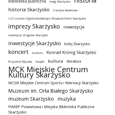
historia
biblioteka publiczna
biegi Skarżysko
historia Skarżysko
II wojna światowa
I LO Liceum Ogólnokształcące Słowacki Erbel Skarżysko
imprezy Skarżysko
inwestycje
inwestycje drogowe Skarżysko
inwestycje Skarżysko
kolej Skarżysko
koncert
Konrad Krönig Skarżysko
konkurs
kultura
literatura
Krzysztof Myszka
książki
MCK Miejskie Centrum
Kultury Skarżysko
MCSiR Miejskie Centrum Sportu i Rekreacji Skarżysko
Muzeum im. Orła Białego Skarżysko
muzeum Skarżysko
muzyka
PiMBP Powiatowa i Miejska Biblioteka Publiczna
Skarżysko