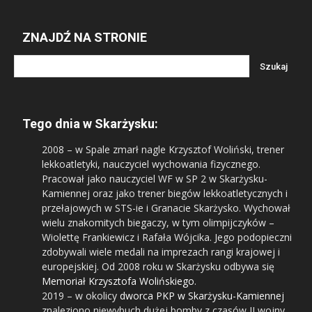
ZNAJDŹ NA STRONIE
Tego dnia w Skarżysku:
2008
– w Spale zmarł nagle Krzysztof Woliński, trener
lekkoatletyki, nauczyciel wychowania fizycznego.
Pracował jako nauczyciel WF w SP 2 w Skarżysku-
Kamiennej oraz jako trener biegów lekkoatletycznych i
przełajowych w STS-ie i Granacie Skarżysko. Wychował
wielu znakomitych biegaczy, w tym olimpijczyków –
Wiolettę Frankiewicz i Rafała Wójcika. Jego podopieczni
zdobywali wiele medali na imprezach rangi krajowej i
europejskiej. Od 2008 roku w Skarżysku odbywa się
Memoriał Krzysztofa Wolińskiego
.
2019
– w okolicy
dworca PKP w Skarżysku-Kamiennej
znaleziono niewybuch dużej bomby z czasów II wojny