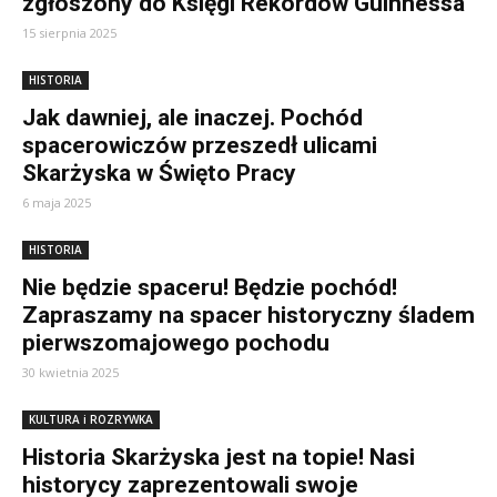
zgłoszony do Księgi Rekordów Guinnessa
15 sierpnia 2025
HISTORIA
Jak dawniej, ale inaczej. Pochód
spacerowiczów przeszedł ulicami
Skarżyska w Święto Pracy
6 maja 2025
HISTORIA
Nie będzie spaceru! Będzie pochód!
Zapraszamy na spacer historyczny śladem
pierwszomajowego pochodu
30 kwietnia 2025
KULTURA i ROZRYWKA
Historia Skarżyska jest na topie! Nasi
historycy zaprezentowali swoje