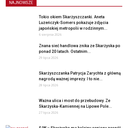
NAJNOWSZE
Tokio okiem Skarżyszczanki. Aneta
Luzeńczyk-Somers pokazuje zdjęcia
japońskiej metropolii w rodzinnym...
6 sierpnia 2026
Znana sieć handlowa znika ze Skarżyska po
ponad 20 latach. Ostatnim...
29 lipca 2026
Skarżyszczanka Patrycja Zarychta z główną
nagrodą ważnej imprezy. I to nie...
28 lipca 2026
Ważna ulica i most do przebudowy. Ze
Skarżyska-Kamiennej na Lipowe Pole...
27 lipca 2026