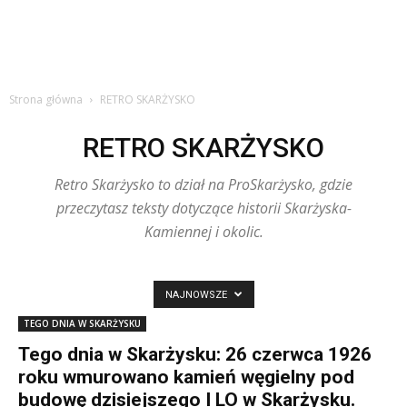
Strona główna
RETRO SKARŻYSKO
RETRO SKARŻYSKO
Retro Skarżysko to dział na ProSkarżysko, gdzie
przeczytasz teksty dotyczące historii Skarżyska-
Kamiennej i okolic.
NAJNOWSZE
TEGO DNIA W SKARŻYSKU
Tego dnia w Skarżysku: 26 czerwca 1926
roku wmurowano kamień węgielny pod
budowę dzisiejszego I LO w Skarżysku.