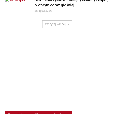
S/W – Skarżysko ma kolejny ceniony zespół,
o którym coraz głośniej...
25 lipca 2026
Wczytaj więcej