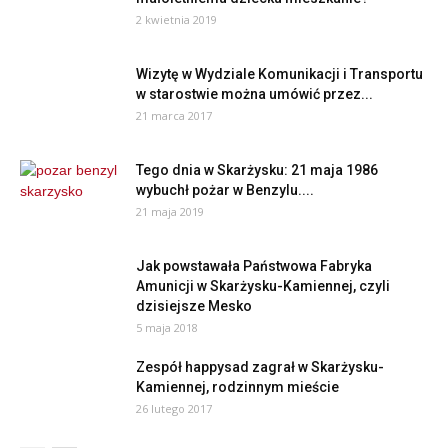
2 kwietnia 2019
Wizytę w Wydziale Komunikacji i Transportu
w starostwie można umówić przez...
21 marca 2017
Tego dnia w Skarżysku: 21 maja 1986
wybuchł pożar w Benzylu....
21 maja 2019
Jak powstawała Państwowa Fabryka
Amunicji w Skarżysku-Kamiennej, czyli
dzisiejsze Mesko
5 maja 2018
Zespół happysad zagrał w Skarżysku-
Kamiennej, rodzinnym mieście
26 lutego 2017