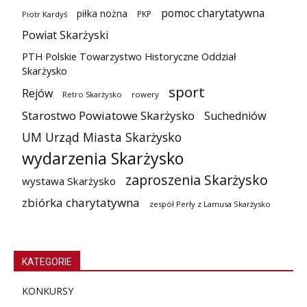
pomoc charytatywna
piłka nożna
PKP
Piotr Kardyś
Powiat Skarżyski
PTH Polskie Towarzystwo Historyczne Oddział
Skarżysko
sport
Rejów
Retro Skarżysko
rowery
Starostwo Powiatowe Skarżysko
Suchedniów
UM Urząd Miasta Skarżysko
wydarzenia Skarżysko
zaproszenia Skarżysko
wystawa Skarżysko
zbiórka charytatywna
zespół Perły z Lamusa Skarżysko
KATEGORIE
KONKURSY