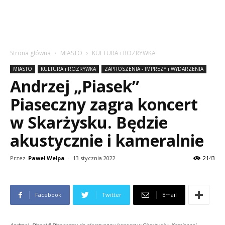
Strona główna
MIASTO
KULTURA i ROZRYWKA
MIASTO
KULTURA i ROZRYWKA
ZAPROSZENIA - IMPREZY i WYDARZENIA
Andrzej „Piasek”
Piaseczny zagra koncert
w Skarżysku. Będzie
akustycznie i kameralnie
Przez
Paweł Wełpa
-
13 stycznia 2022
2143
Facebook
Twitter
Email