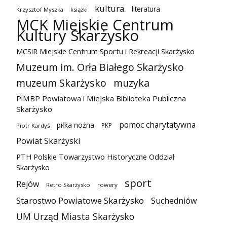
kultura
literatura
Krzysztof Myszka
książki
MCK Miejskie Centrum
Kultury Skarżysko
MCSiR Miejskie Centrum Sportu i Rekreacji Skarżysko
Muzeum im. Orła Białego Skarżysko
muzeum Skarżysko
muzyka
PiMBP Powiatowa i Miejska Biblioteka Publiczna
Skarżysko
pomoc charytatywna
piłka nożna
PKP
Piotr Kardyś
Powiat Skarżyski
PTH Polskie Towarzystwo Historyczne Oddział
Skarżysko
sport
Rejów
Retro Skarżysko
rowery
Starostwo Powiatowe Skarżysko
Suchedniów
UM Urząd Miasta Skarżysko