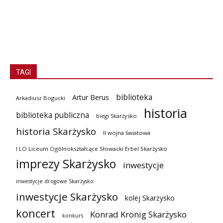
TAGI
biblioteka
Artur Berus
Arkadiusz Bogucki
historia
biblioteka publiczna
biegi Skarżysko
historia Skarżysko
II wojna światowa
I LO Liceum Ogólnokształcące Słowacki Erbel Skarżysko
imprezy Skarżysko
inwestycje
inwestycje drogowe Skarżysko
inwestycje Skarżysko
kolej Skarżysko
koncert
Konrad Krönig Skarżysko
konkurs