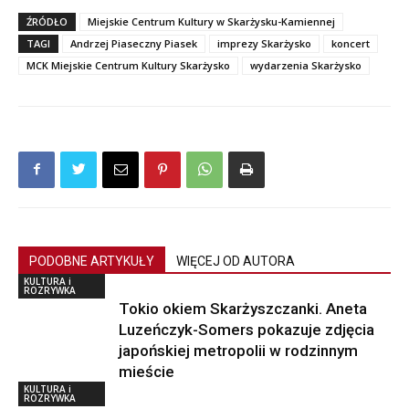
ŹRÓDŁO
Miejskie Centrum Kultury w Skarżysku-Kamiennej
TAGI
Andrzej Piaseczny Piasek
imprezy Skarżysko
koncert
MCK Miejskie Centrum Kultury Skarżysko
wydarzenia Skarżysko
PODOBNE ARTYKUŁY
WIĘCEJ OD AUTORA
KULTURA i
ROZRYWKA
Tokio okiem Skarżyszczanki. Aneta
Luzeńczyk-Somers pokazuje zdjęcia
japońskiej metropolii w rodzinnym
mieście
KULTURA i
ROZRYWKA