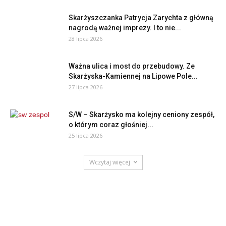
Skarżyszczanka Patrycja Zarychta z główną
nagrodą ważnej imprezy. I to nie...
28 lipca 2026
Ważna ulica i most do przebudowy. Ze
Skarżyska-Kamiennej na Lipowe Pole...
27 lipca 2026
S/W – Skarżysko ma kolejny ceniony zespół,
o którym coraz głośniej...
25 lipca 2026
Wczytaj więcej