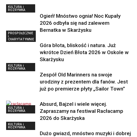
KULTURA i
ROZRYWKA
Ogień! Mnóstwo ognia! Noc Kupały
2026 odbyła się nad zalewem
Bernatka w Skarżysku
PROSPOŁECZNIE
i
CHARYTATYWNIE
Góra błota, bliskość i natura. Już
wkrótce Dzień Błota 2026 w Oskole w
Skarżysku
KULTURA i
ROZRYWKA
Zespół Old Marinners na swoje
urodziny z prezentem dla fanów. Jest
już po premierze płyty „Sailor Town”
Absurd, Bajzel i wiele więcej.
KULTURA i
Zapraszamy na festiwal Racłacamp
ROZRYWKA
2026 do Skarżyska
KULTURA i
ROZRYWKA
Dużo gwiazd, mnóstwo muzyki i dobrej