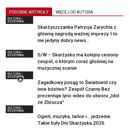
PODOBNE ARTYKUŁY
WIĘCEJ OD AUTORA
KULTURA i
ROZRYWKA
Skarżyszczanka Patrycja Zarychta z
główną nagrodą ważnej imprezy. I to
nie jedyny dobry news…
KULTURA i
S/W – Skarżysko ma kolejny ceniony
ROZRYWKA
zespół, o którym coraz głośniej na
muzycznej scenie
KULTURA i
ROZRYWKA
Zagadkowy posąg to Światowid czy
inne bóstwo? Zespół Czarny Bez
prezentuje lyric video do utworu „Idol
ze Zbrucza”
KULTURA i
ROZRYWKA
Ogień, muzyka, tańce i… jedzenie.
Takie były Dni Skarżyska 2026