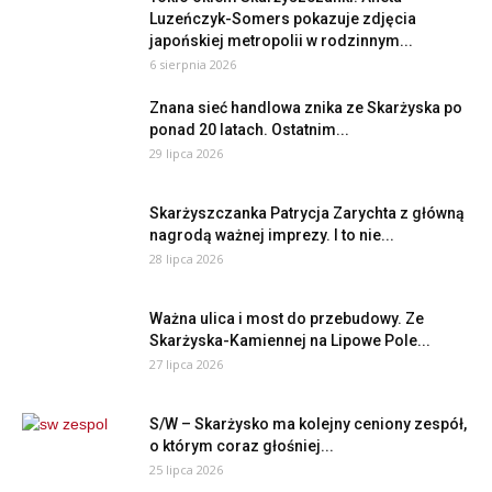
Luzeńczyk-Somers pokazuje zdjęcia
japońskiej metropolii w rodzinnym...
6 sierpnia 2026
Znana sieć handlowa znika ze Skarżyska po
ponad 20 latach. Ostatnim...
29 lipca 2026
Skarżyszczanka Patrycja Zarychta z główną
nagrodą ważnej imprezy. I to nie...
28 lipca 2026
Ważna ulica i most do przebudowy. Ze
Skarżyska-Kamiennej na Lipowe Pole...
27 lipca 2026
S/W – Skarżysko ma kolejny ceniony zespół,
o którym coraz głośniej...
25 lipca 2026