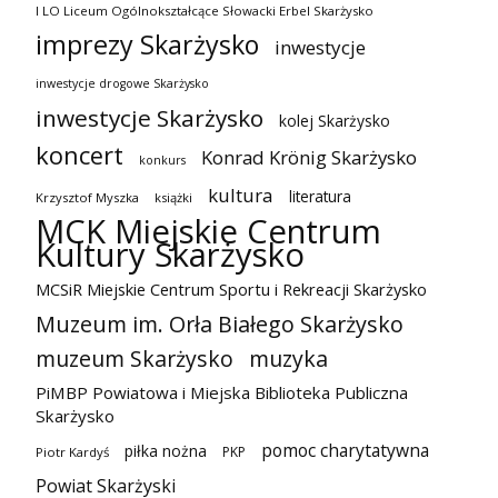
I LO Liceum Ogólnokształcące Słowacki Erbel Skarżysko
imprezy Skarżysko
inwestycje
inwestycje drogowe Skarżysko
inwestycje Skarżysko
kolej Skarżysko
koncert
Konrad Krönig Skarżysko
konkurs
kultura
literatura
Krzysztof Myszka
książki
MCK Miejskie Centrum
Kultury Skarżysko
MCSiR Miejskie Centrum Sportu i Rekreacji Skarżysko
Muzeum im. Orła Białego Skarżysko
muzeum Skarżysko
muzyka
PiMBP Powiatowa i Miejska Biblioteka Publiczna
Skarżysko
pomoc charytatywna
piłka nożna
PKP
Piotr Kardyś
Powiat Skarżyski