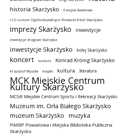
historia Skarżysko
II wojna światowa
I LO Liceum Ogólnokształcące Słowacki Erbel Skarżysko
imprezy Skarżysko
inwestycje
inwestycje drogowe Skarżysko
inwestycje Skarżysko
kolej Skarżysko
koncert
Konrad Krönig Skarżysko
konkurs
kultura
literatura
Krzysztof Myszka
książki
MCK Miejskie Centrum
Kultury Skarżysko
MCSiR Miejskie Centrum Sportu i Rekreacji Skarżysko
Muzeum im. Orła Białego Skarżysko
muzeum Skarżysko
muzyka
PiMBP Powiatowa i Miejska Biblioteka Publiczna
Skarżysko