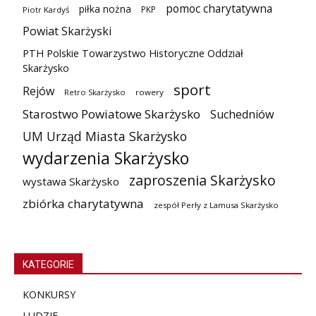
pomoc charytatywna
piłka nożna
PKP
Piotr Kardyś
Powiat Skarżyski
PTH Polskie Towarzystwo Historyczne Oddział
Skarżysko
sport
Rejów
Retro Skarżysko
rowery
Starostwo Powiatowe Skarżysko
Suchedniów
UM Urząd Miasta Skarżysko
wydarzenia Skarżysko
zaproszenia Skarżysko
wystawa Skarżysko
zbiórka charytatywna
zespół Perły z Lamusa Skarżysko
KATEGORIE
KONKURSY
LUDZIE