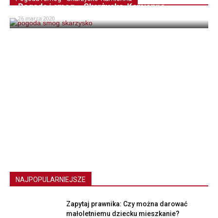
Pogoda i smog – Skarżysko-Kamienna
26 marca 2020
NAJPOPULARNIEJSZE
Zapytaj prawnika: Czy można darować
małoletniemu dziecku mieszkanie?