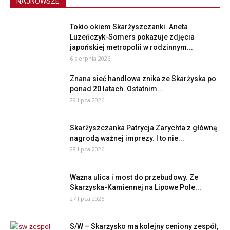
NAJNOWSZE
Tokio okiem Skarżyszczanki. Aneta
Luzeńczyk-Somers pokazuje zdjęcia
japońskiej metropolii w rodzinnym...
6 sierpnia 2026
Znana sieć handlowa znika ze Skarżyska po
ponad 20 latach. Ostatnim...
29 lipca 2026
Skarżyszczanka Patrycja Zarychta z główną
nagrodą ważnej imprezy. I to nie...
28 lipca 2026
Ważna ulica i most do przebudowy. Ze
Skarżyska-Kamiennej na Lipowe Pole...
27 lipca 2026
S/W – Skarżysko ma kolejny ceniony zespół,