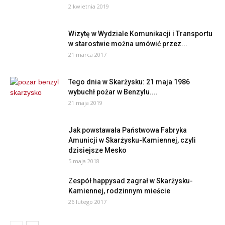
2 kwietnia 2019
Wizytę w Wydziale Komunikacji i Transportu
w starostwie można umówić przez...
21 marca 2017
Tego dnia w Skarżysku: 21 maja 1986
wybuchł pożar w Benzylu....
21 maja 2019
Jak powstawała Państwowa Fabryka
Amunicji w Skarżysku-Kamiennej, czyli
dzisiejsze Mesko
5 maja 2018
Zespół happysad zagrał w Skarżysku-
Kamiennej, rodzinnym mieście
26 lutego 2017