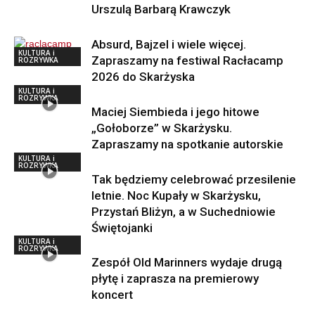
Urszulą Barbarą Krawczyk
Absurd, Bajzel i wiele więcej.
KULTURA i
Zapraszamy na festiwal Racłacamp
ROZRYWKA
2026 do Skarżyska
KULTURA i
ROZRYWKA
Maciej Siembieda i jego hitowe
„Gołoborze” w Skarżysku.
Zapraszamy na spotkanie autorskie
KULTURA i
ROZRYWKA
Tak będziemy celebrować przesilenie
letnie. Noc Kupały w Skarżysku,
Przystań Bliżyn, a w Suchedniowie
Świętojanki
KULTURA i
ROZRYWKA
Zespół Old Marinners wydaje drugą
płytę i zaprasza na premierowy
koncert