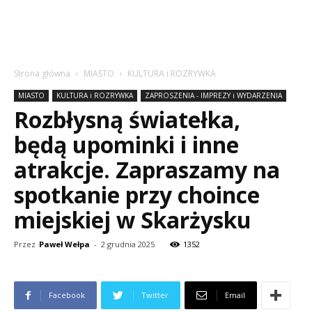
Strona główna
MIASTO
KULTURA i ROZRYWKA
MIASTO
KULTURA i ROZRYWKA
ZAPROSZENIA - IMPREZY i WYDARZENIA
Rozbłysną światełka,
będą upominki i inne
atrakcje. Zapraszamy na
spotkanie przy choince
miejskiej w Skarżysku
Przez
Paweł Wełpa
-
2 grudnia 2025
1352
Facebook
Twitter
Email