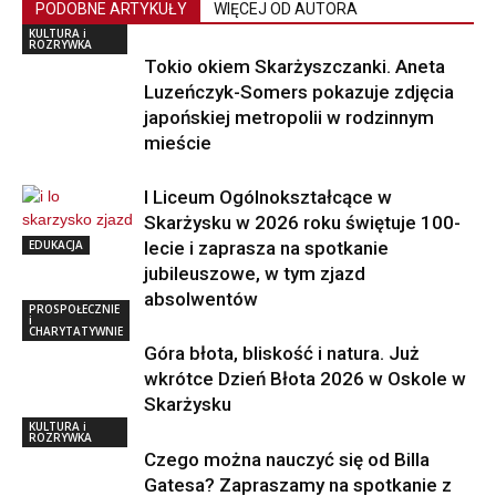
PODOBNE ARTYKUŁY
WIĘCEJ OD AUTORA
KULTURA i
ROZRYWKA
Tokio okiem Skarżyszczanki. Aneta
Luzeńczyk-Somers pokazuje zdjęcia
japońskiej metropolii w rodzinnym
mieście
I Liceum Ogólnokształcące w
Skarżysku w 2026 roku świętuje 100-
EDUKACJA
lecie i zaprasza na spotkanie
jubileuszowe, w tym zjazd
absolwentów
PROSPOŁECZNIE
i
CHARYTATYWNIE
Góra błota, bliskość i natura. Już
wkrótce Dzień Błota 2026 w Oskole w
Skarżysku
KULTURA i
ROZRYWKA
Czego można nauczyć się od Billa
Gatesa? Zapraszamy na spotkanie z