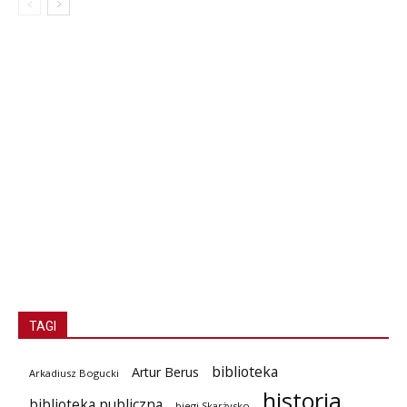
TAGI
biblioteka
Artur Berus
Arkadiusz Bogucki
historia
biblioteka publiczna
biegi Skarżysko