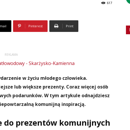
617
mail
Pinterest
Print
REKLAMA
darzenie w życiu młodego człowieka.
iejsze lub większe prezenty. Coraz więcej osób
owych podarunków. W tym artykule odnajdziesz
niepowtarzalną komunijną inspiracją.
e do prezentów komunijnych