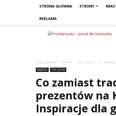
STRONA GŁÓWNA
STRONY
MIAS
REKLAMA
ProSkarżysko
Strona główna
MIASTO
STYL ŻYCIA
Co zamiast 
MIASTO
STYL ŻYCIA
Co zamiast tra
prezentów na 
Inspiracje dla 