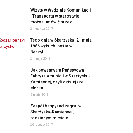
Wizytę w Wydziale Komunikacji
i Transportu w starostwie
można umówić przez...
21 marca 2017
Tego dnia w Skarżysku: 21 maja
1986 wybuchł pożar w
Benzylu....
21 maja 2019
Jak powstawała Państwowa
Fabryka Amunicji w Skarżysku-
Kamiennej, czyli dzisiejsze
Mesko
5 maja 2018
Zespół happysad zagrał w
Skarżysku-Kamiennej,
rodzinnym mieście
26 lutego 2017