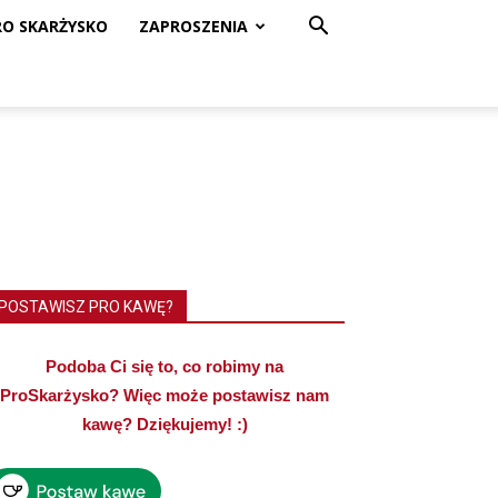
RO SKARŻYSKO
ZAPROSZENIA
POSTAWISZ PRO KAWĘ?
Podoba Ci się to, co robimy na
ProSkarżysko? Więc może postawisz nam
kawę? Dziękujemy! :)