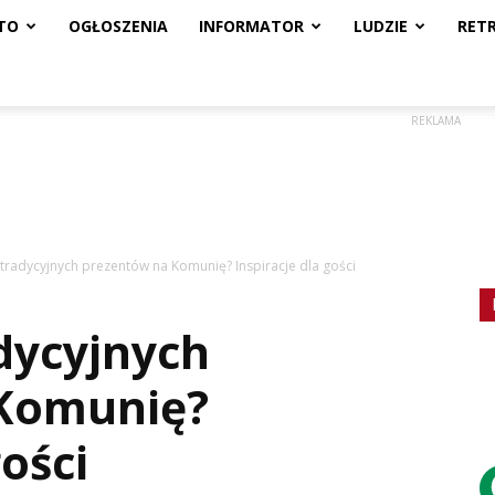
TO
OGŁOSZENIA
INFORMATOR
LUDZIE
RET
REKLAMA
tradycyjnych prezentów na Komunię? Inspiracje dla gości
dycyjnych
Komunię?
gości