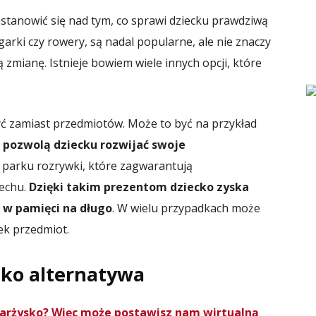
astanowić się nad tym, co sprawi dziecku prawdziwą
garki czy rowery, są nadal popularne, ale nie znaczy
 zmianę. Istnieje bowiem wiele innych opcji, które
ć zamiast przedmiotów. Może to być na przykład
e pozwolą dziecku rozwijać swoje
do parku rozrywki, które zagwarantują
iechu.
Dzięki takim prezentom dziecko zyska
 w pamięci na długo
. W wielu przypadkach może
iek przedmiot.
ako alternatywa
Skarżysko? Więc może postawisz nam wirtualną