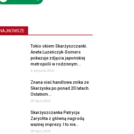
NAJNOWSZE
Tokio okiem Skarżyszczanki.
Aneta Luzeńczyk-Somers
pokazuje zdjęcia japońskiej
metropolii w rodzinnym...
6 sierpnia 2026
Znana sieć handlowa znika ze
Skarżyska po ponad 20 latach.
Ostatnim...
29 lipca 2026
Skarżyszczanka Patrycja
Zarychta z główną nagrodą
ważnej imprezy. I to nie...
28 lipca 2026