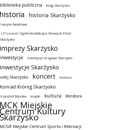
biblioteka publiczna
biegi Skarżysko
historia
historia Skarżysko
II wojna światowa
I LO Liceum Ogólnokształcące Słowacki Erbel
Skarżysko
imprezy Skarżysko
inwestycje
inwestycje drogowe Skarżysko
inwestycje Skarżysko
koncert
kolej Skarżysko
konkurs
Konrad Krönig Skarżysko
kultura
literatura
Krzysztof Myszka
książki
MCK Miejskie
Centrum Kultury
Skarżysko
MCSiR Miejskie Centrum Sportu i Rekreacji