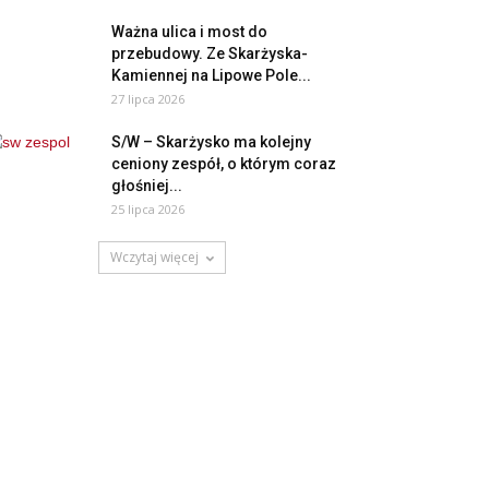
Ważna ulica i most do
przebudowy. Ze Skarżyska-
Kamiennej na Lipowe Pole...
27 lipca 2026
S/W – Skarżysko ma kolejny
ceniony zespół, o którym coraz
głośniej...
25 lipca 2026
Wczytaj więcej