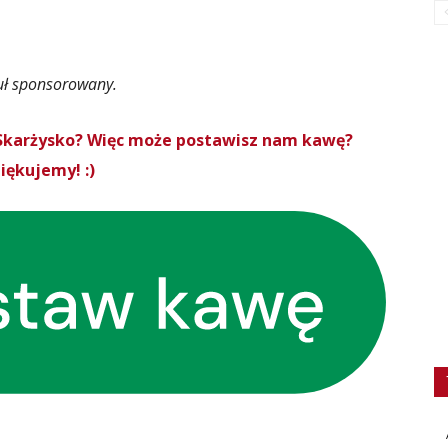
uł sponsorowany.
roSkarżysko? Więc może postawisz nam kawę?
iękujemy! :)