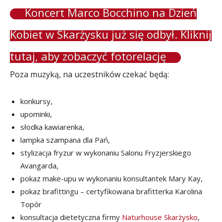
Koncert Marco Bocchino na Dzień
Kobiet w Skarżysku już się odbył. Kliknij
tutaj, aby zobaczyć fotorelację
Poza muzyką, na uczestników czekać będą:
konkursy,
upominki,
słodka kawiarenka,
lampka szampana dla Pań,
stylizacja fryzur w wykonaniu Salonu Fryzjerskiego
Avangarda,
pokaz make-upu w wykonaniu konsultantek Mary Kay,
pokaz brafittingu – certyfikowana brafitterka Karolina
Topór
konsultacja dietetyczna firmy
Naturhouse Skarżysko
,