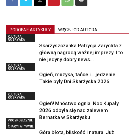
PODOBNE ARTYKUŁY
WIĘCEJ OD AUTORA
KULTURA i
ROZRYWKA
Skarżyszczanka Patrycja Zarychta z
główną nagrodą ważnej imprezy. I to
nie jedyny dobry news…
KULTURA i
ROZRYWKA
Ogień, muzyka, tańce i… jedzenie.
Takie były Dni Skarżyska 2026
KULTURA i
ROZRYWKA
Ogień! Mnóstwo ognia! Noc Kupały
2026 odbyła się nad zalewem
Bernatka w Skarżysku
PROSPOŁECZNIE
i
CHARYTATYWNIE
Góra błota, bliskość i natura. Już