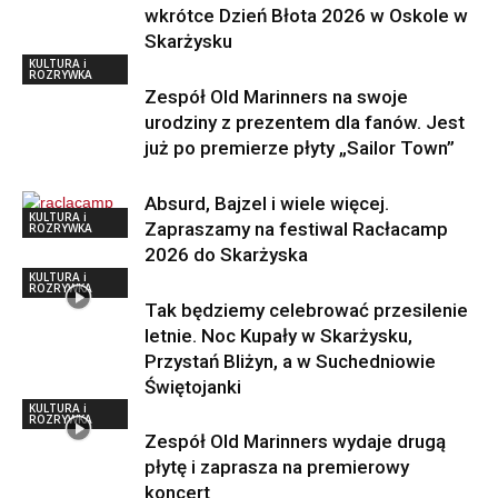
wkrótce Dzień Błota 2026 w Oskole w
Skarżysku
KULTURA i
ROZRYWKA
Zespół Old Marinners na swoje
urodziny z prezentem dla fanów. Jest
już po premierze płyty „Sailor Town”
Absurd, Bajzel i wiele więcej.
KULTURA i
Zapraszamy na festiwal Racłacamp
ROZRYWKA
2026 do Skarżyska
KULTURA i
ROZRYWKA
Tak będziemy celebrować przesilenie
letnie. Noc Kupały w Skarżysku,
Przystań Bliżyn, a w Suchedniowie
Świętojanki
KULTURA i
ROZRYWKA
Zespół Old Marinners wydaje drugą
płytę i zaprasza na premierowy
koncert