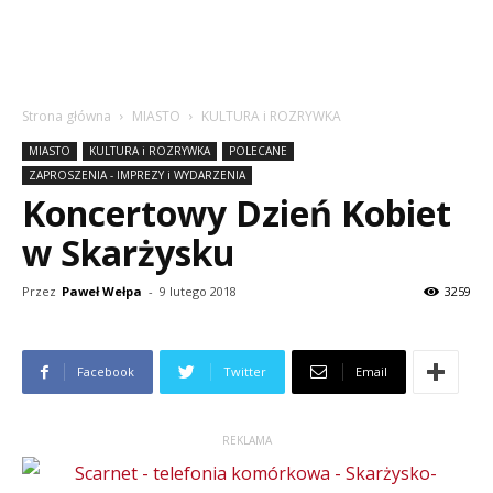
Strona główna
MIASTO
KULTURA i ROZRYWKA
MIASTO
KULTURA i ROZRYWKA
POLECANE
ZAPROSZENIA - IMPREZY i WYDARZENIA
Koncertowy Dzień Kobiet
w Skarżysku
Przez
Paweł Wełpa
-
9 lutego 2018
3259
Facebook
Twitter
Email
REKLAMA