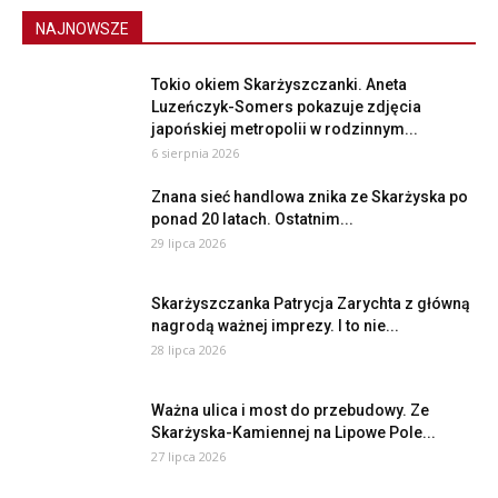
NAJNOWSZE
Tokio okiem Skarżyszczanki. Aneta
Luzeńczyk-Somers pokazuje zdjęcia
japońskiej metropolii w rodzinnym...
6 sierpnia 2026
Znana sieć handlowa znika ze Skarżyska po
ponad 20 latach. Ostatnim...
29 lipca 2026
Skarżyszczanka Patrycja Zarychta z główną
nagrodą ważnej imprezy. I to nie...
28 lipca 2026
Ważna ulica i most do przebudowy. Ze
Skarżyska-Kamiennej na Lipowe Pole...
27 lipca 2026