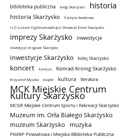
historia
biblioteka publiczna
biegi Skarżysko
historia Skarżysko
II wojna światowa
I LO Liceum Ogólnokształcące Słowacki Erbel Skarżysko
imprezy Skarżysko
inwestycje
inwestycje drogowe Skarżysko
inwestycje Skarżysko
kolej Skarżysko
koncert
Konrad Krönig Skarżysko
konkurs
kultura
literatura
Krzysztof Myszka
książki
MCK Miejskie Centrum
Kultury Skarżysko
MCSiR Miejskie Centrum Sportu i Rekreacji Skarżysko
Muzeum im. Orła Białego Skarżysko
muzeum Skarżysko
muzyka
PiMBP Powiatowa i Miejska Biblioteka Publiczna