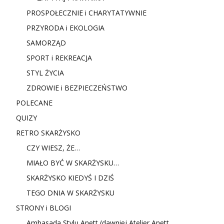
PROSPOŁECZNIE i CHARYTATYWNIE
PRZYRODA i EKOLOGIA
SAMORZĄD
SPORT i REKREACJA
STYL ŻYCIA
ZDROWIE i BEZPIECZEŃSTWO
POLECANE
QUIZY
RETRO SKARŻYSKO
CZY WIESZ, ŻE…
MIAŁO BYĆ W SKARŻYSKU…
SKARŻYSKO KIEDYŚ I DZIŚ
TEGO DNIA W SKARŻYSKU
STRONY i BLOGI
Ambasada Stylu Anett (dawniej Atelier Anett