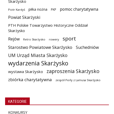
Skarżysko
pomoc charytatywna
piłka nożna
PKP
Piotr Kardyś
Powiat Skarżyski
PTH Polskie Towarzystwo Historyczne Oddział
Skarżysko
sport
Rejów
Retro Skarżysko
rowery
Starostwo Powiatowe Skarżysko
Suchedniów
UM Urząd Miasta Skarżysko
wydarzenia Skarżysko
zaproszenia Skarżysko
wystawa Skarżysko
zbiórka charytatywna
zespół Perły z Lamusa Skarżysko
KATEGORIE
KONKURSY