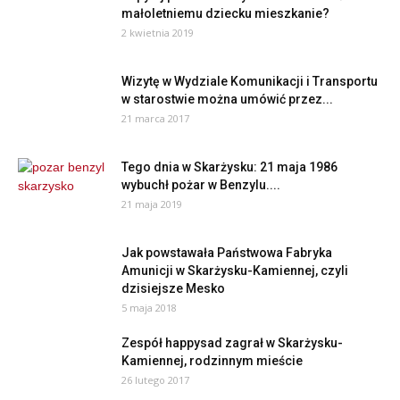
małoletniemu dziecku mieszkanie?
2 kwietnia 2019
Wizytę w Wydziale Komunikacji i Transportu
w starostwie można umówić przez...
21 marca 2017
Tego dnia w Skarżysku: 21 maja 1986
wybuchł pożar w Benzylu....
21 maja 2019
Jak powstawała Państwowa Fabryka
Amunicji w Skarżysku-Kamiennej, czyli
dzisiejsze Mesko
5 maja 2018
Zespół happysad zagrał w Skarżysku-
Kamiennej, rodzinnym mieście
26 lutego 2017