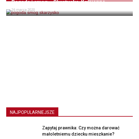
Pogoda i smog – Skarżysko-Kamienna
26 marca 2020
NAJPOPULARNIEJSZE
Zapytaj prawnika: Czy można darować
małoletniemu dziecku mieszkanie?