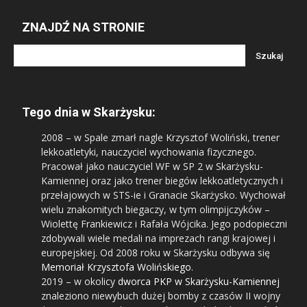
ZNAJDŹ NA STRONIE
Tego dnia w Skarżysku:
2008
– w Spale zmarł nagle Krzysztof Woliński, trener
lekkoatletyki, nauczyciel wychowania fizycznego.
Pracował jako nauczyciel WF w SP 2 w Skarżysku-
Kamiennej oraz jako trener biegów lekkoatletycznych i
przełajowych w STS-ie i Granacie Skarżysko. Wychował
wielu znakomitych biegaczy, w tym olimpijczyków –
Wiolettę Frankiewicz i Rafała Wójcika. Jego podopieczni
zdobywali wiele medali na imprezach rangi krajowej i
europejskiej. Od 2008 roku w Skarżysku odbywa się
Memoriał Krzysztofa Wolińskiego
.
2019
– w okolicy
dworca PKP w Skarżysku-Kamiennej
znaleziono niewybuch dużej bomby z czasów II wojny