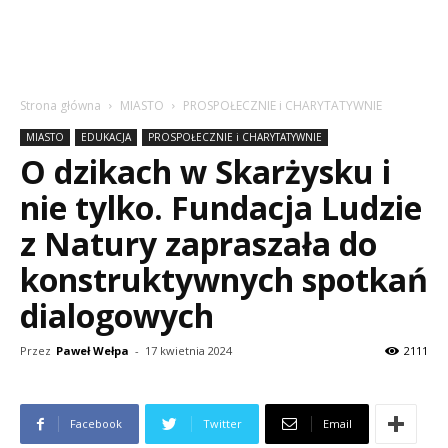
Strona główna
MIASTO
PROSPOŁECZNIE i CHARYTATYWNIE
MIASTO
EDUKACJA
PROSPOŁECZNIE i CHARYTATYWNIE
O dzikach w Skarżysku i
nie tylko. Fundacja Ludzie
z Natury zapraszała do
konstruktywnych spotkań
dialogowych
Przez
Paweł Wełpa
-
17 kwietnia 2024
2111
Facebook
Twitter
Email