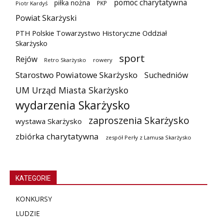
pomoc charytatywna
piłka nożna
PKP
Piotr Kardyś
Powiat Skarżyski
PTH Polskie Towarzystwo Historyczne Oddział
Skarżysko
sport
Rejów
Retro Skarżysko
rowery
Starostwo Powiatowe Skarżysko
Suchedniów
UM Urząd Miasta Skarżysko
wydarzenia Skarżysko
zaproszenia Skarżysko
wystawa Skarżysko
zbiórka charytatywna
zespół Perły z Lamusa Skarżysko
KATEGORIE
KONKURSY
LUDZIE