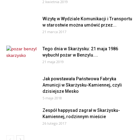
2 kwietnia 2019
Wizytę w Wydziale Komunikacji i Transportu
w starostwie można umówić przez...
21 marca 2017
Tego dnia w Skarżysku: 21 maja 1986
wybuchł pożar w Benzylu....
21 maja 2019
Jak powstawała Państwowa Fabryka
Amunicji w Skarżysku-Kamiennej, czyli
dzisiejsze Mesko
5 maja 2018
Zespół happysad zagrał w Skarżysku-
Kamiennej, rodzinnym mieście
26 lutego 2017