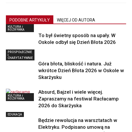
PODOBNE ARTYKUŁY
WIĘCEJ OD AUTORA
KULTURA i
ROZRYWKA
To był świetny sposób na upały. W
Oskole odbył się Dzień Błota 2026
PROSPOŁECZNIE
i
CHARYTATYWNIE
Góra błota, bliskość i natura. Już
wkrótce Dzień Błota 2026 w Oskole w
Skarżysku
Absurd, Bajzel i wiele więcej.
KULTURA i
Zapraszamy na festiwal Racłacamp
ROZRYWKA
2026 do Skarżyska
EDUKACJA
Będzie rewolucja na warsztatach w
Elektryku. Podpisano umową na