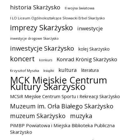
historia Skarżysko
II wojna światowa
I LO Liceum Ogólnokształcące Słowacki Erbel Skarżysko
imprezy Skarżysko
inwestycje
inwestycje drogowe Skarżysko
inwestycje Skarżysko
kolej Skarżysko
koncert
Konrad Krönig Skarżysko
konkurs
kultura
literatura
Krzysztof Myszka
książki
MCK Miejskie Centrum
Kultury Skarżysko
MCSiR Miejskie Centrum Sportu i Rekreacji Skarżysko
Muzeum im. Orła Białego Skarżysko
muzeum Skarżysko
muzyka
PiMBP Powiatowa i Miejska Biblioteka Publiczna
Skarżysko