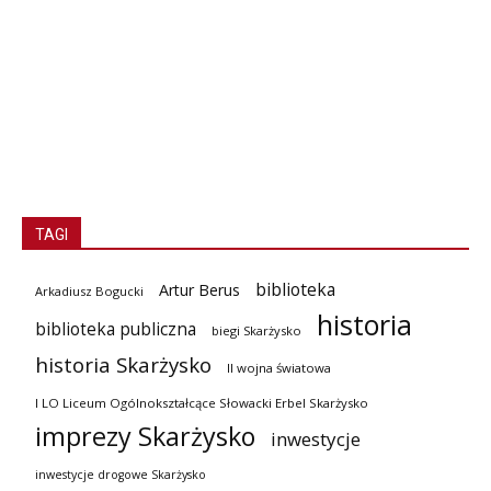
TAGI
biblioteka
Artur Berus
Arkadiusz Bogucki
historia
biblioteka publiczna
biegi Skarżysko
historia Skarżysko
II wojna światowa
I LO Liceum Ogólnokształcące Słowacki Erbel Skarżysko
imprezy Skarżysko
inwestycje
inwestycje drogowe Skarżysko