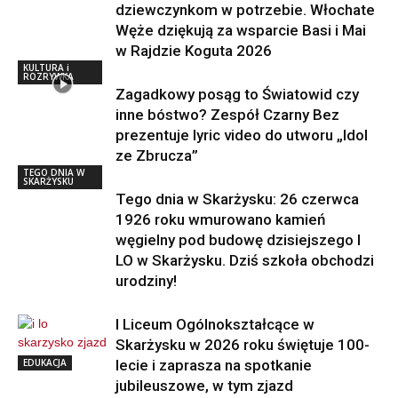
dziewczynkom w potrzebie. Włochate
Węże dziękują za wsparcie Basi i Mai
w Rajdzie Koguta 2026
KULTURA i
ROZRYWKA
Zagadkowy posąg to Światowid czy
inne bóstwo? Zespół Czarny Bez
prezentuje lyric video do utworu „Idol
ze Zbrucza”
TEGO DNIA W
SKARŻYSKU
Tego dnia w Skarżysku: 26 czerwca
1926 roku wmurowano kamień
węgielny pod budowę dzisiejszego I
LO w Skarżysku. Dziś szkoła obchodzi
urodziny!
I Liceum Ogólnokształcące w
Skarżysku w 2026 roku świętuje 100-
EDUKACJA
lecie i zaprasza na spotkanie
jubileuszowe, w tym zjazd