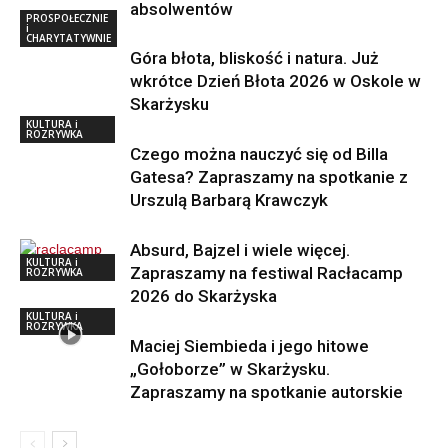
absolwentów
PROSPOŁECZNIE
i
CHARYTATYWNIE
Góra błota, bliskość i natura. Już
wkrótce Dzień Błota 2026 w Oskole w
Skarżysku
KULTURA i
ROZRYWKA
Czego można nauczyć się od Billa
Gatesa? Zapraszamy na spotkanie z
Urszulą Barbarą Krawczyk
Absurd, Bajzel i wiele więcej.
KULTURA i
Zapraszamy na festiwal Racłacamp
ROZRYWKA
2026 do Skarżyska
KULTURA i
ROZRYWKA
Maciej Siembieda i jego hitowe
„Gołoborze” w Skarżysku.
Zapraszamy na spotkanie autorskie