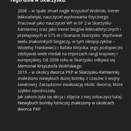
2008
– w Spale zmarł nagle Krzysztof Woliński, trener
lekkoatletyki, nauczyciel wychowania fizycznego.
Pracował jako nauczyciel WF w SP 2 w Skarżysku-
Kamiennej oraz jako trener biegów lekkoatletycznych i
przełajowych w STS-ie i Granacie Skarżysko. Wychował
wielu znakomitych biegaczy, w tym olimpijczyków –
Wiolettę Frankiewicz i Rafała Wójcika. Jego podopieczni
zdobywali wiele medali na imprezach rangi krajowej i
europejskiej. Od 2008 roku w Skarżysku odbywa się
Memoriał Krzysztofa Wolińskiego
.
2019
– w okolicy
dworca PKP w Skarżysku-Kamiennej
znaleziono niewybuch dużej bomby z czasów II wojny
światowej. Zarządzono ewakuację okolic dworca, które
szybko opustoszały.
Jak zakończyła się akcja i zdjęcia z niej zobaczysz tutaj:
Niewybuch bomby lotniczej znaleziony w okolicach
dworca PKP