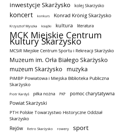
inwestycje Skarżysko
kolej Skarżysko
koncert
Konrad Krönig Skarżysko
konkurs
kultura
literatura
Krzysztof Myszka
książki
MCK Miejskie Centrum
Kultury Skarżysko
MCSiR Miejskie Centrum Sportu i Rekreacji Skarżysko
Muzeum im. Orła Białego Skarżysko
muzeum Skarżysko
muzyka
PiMBP Powiatowa i Miejska Biblioteka Publiczna
Skarżysko
pomoc charytatywna
piłka nożna
PKP
Piotr Kardyś
Powiat Skarżyski
PTH Polskie Towarzystwo Historyczne Oddział
Skarżysko
sport
Rejów
Retro Skarżysko
rowery