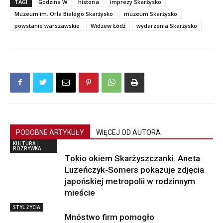
TAGI
Godzina W
historia
imprezy Skarżysko
Muzeum im. Orła Białego Skarżysko
muzeum Skarżysko
powstanie warszawskie
Widzew Łódź
wydarzenia Skarżysko
PODOBNE ARTYKUŁY
WIĘCEJ OD AUTORA
KULTURA i
ROZRYWKA
Tokio okiem Skarżyszczanki. Aneta
Luzeńczyk-Somers pokazuje zdjęcia
japońskiej metropolii w rodzinnym
mieście
STYL ŻYCIA
Mnóstwo firm pomogło