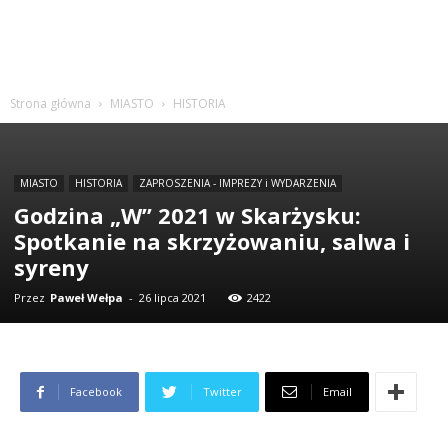
Strona główna
MIASTO
HISTORIA
MIASTO
HISTORIA
ZAPROSZENIA - IMPREZY i WYDARZENIA
Godzina „W” 2021 w Skarżysku:
Spotkanie na skrzyżowaniu, salwa i
syreny
Przez
Paweł Wełpa
-
26 lipca 2021
2422
Facebook
Twitter
Email