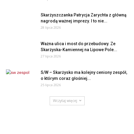
Skarżyszczanka Patrycja Zarychta z główną
nagrodą ważnej imprezy. I to nie...
28 lipca 2026
Ważna ulica i most do przebudowy. Ze
Skarżyska-Kamiennej na Lipowe Pole...
27 lipca 2026
S/W – Skarżysko ma kolejny ceniony zespół,
o którym coraz głośniej...
25 lipca 2026
Wczytaj więcej