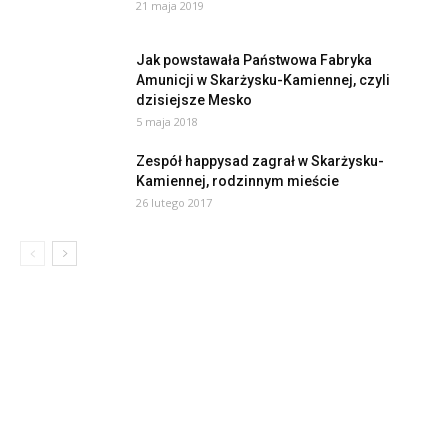
21 maja 2019
Jak powstawała Państwowa Fabryka
Amunicji w Skarżysku-Kamiennej, czyli
dzisiejsze Mesko
5 maja 2018
Zespół happysad zagrał w Skarżysku-
Kamiennej, rodzinnym mieście
26 lutego 2017