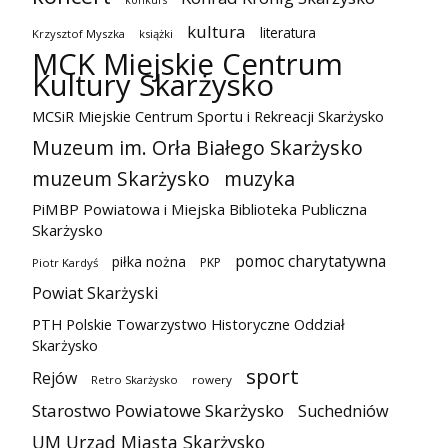
kultura
literatura
Krzysztof Myszka
książki
MCK Miejskie Centrum
Kultury Skarżysko
MCSiR Miejskie Centrum Sportu i Rekreacji Skarżysko
Muzeum im. Orła Białego Skarżysko
muzeum Skarżysko
muzyka
PiMBP Powiatowa i Miejska Biblioteka Publiczna
Skarżysko
pomoc charytatywna
piłka nożna
PKP
Piotr Kardyś
Powiat Skarżyski
PTH Polskie Towarzystwo Historyczne Oddział
Skarżysko
sport
Rejów
Retro Skarżysko
rowery
Starostwo Powiatowe Skarżysko
Suchedniów
UM Urząd Miasta Skarżysko