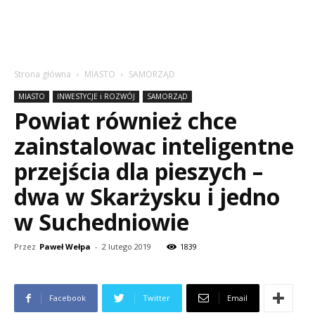
Strona główna
MIASTO
SAMORZĄD
MIASTO
INWESTYCJE i ROZWÓJ
SAMORZĄD
Powiat również chce
zainstalowac inteligentne
przejścia dla pieszych –
dwa w Skarżysku i jedno
w Suchedniowie
Przez
Paweł Wełpa
-
2 lutego 2019
1839
Facebook
Twitter
Email