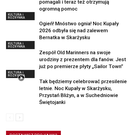
pomagali i teraz też otrzymują
ogromną pomoc
KULTURA i
ROZRYWKA
Ogień! Mnóstwo ognia! Noc Kupały
2026 odbyła się nad zalewem
Bernatka w Skarżysku
KULTURA i
ROZRYWKA
Zespół Old Marinners na swoje
urodziny z prezentem dla fanów. Jest
już po premierze płyty „Sailor Town”
KULTURA i
ROZRYWKA
Tak będziemy celebrować przesilenie
letnie. Noc Kupały w Skarżysku,
Przystań Bliżyn, a w Suchedniowie
Świętojanki