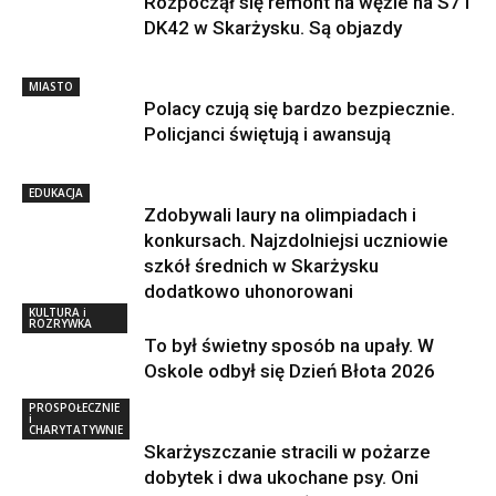
Rozpoczął się remont na węźle na S7 i
DK42 w Skarżysku. Są objazdy
MIASTO
Polacy czują się bardzo bezpiecznie.
Policjanci świętują i awansują
EDUKACJA
Zdobywali laury na olimpiadach i
konkursach. Najzdolniejsi uczniowie
szkół średnich w Skarżysku
dodatkowo uhonorowani
KULTURA i
ROZRYWKA
To był świetny sposób na upały. W
Oskole odbył się Dzień Błota 2026
PROSPOŁECZNIE
i
CHARYTATYWNIE
Skarżyszczanie stracili w pożarze
dobytek i dwa ukochane psy. Oni