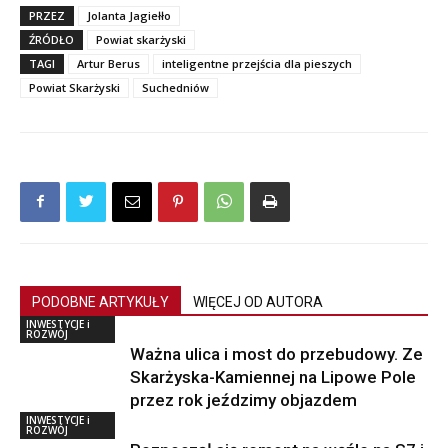
PRZEZ
Jolanta Jagiełło
ŹRÓDŁO
Powiat skarżyski
TAGI
Artur Berus
inteligentne przejścia dla pieszych
Powiat Skarżyski
Suchedniów
PODOBNE ARTYKUŁY
WIĘCEJ OD AUTORA
INWESTYCJE i
ROZWÓJ
Ważna ulica i most do przebudowy. Ze
Skarżyska-Kamiennej na Lipowe Pole
przez rok jeździmy objazdem
INWESTYCJE i
ROZWÓJ