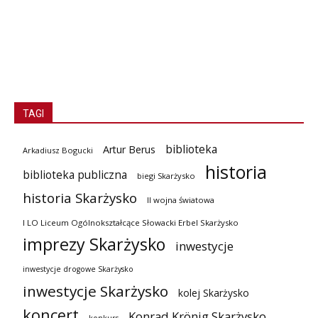
TAGI
biblioteka
Artur Berus
Arkadiusz Bogucki
historia
biblioteka publiczna
biegi Skarżysko
historia Skarżysko
II wojna światowa
I LO Liceum Ogólnokształcące Słowacki Erbel Skarżysko
imprezy Skarżysko
inwestycje
inwestycje drogowe Skarżysko
inwestycje Skarżysko
kolej Skarżysko
koncert
Konrad Krönig Skarżysko
konkurs