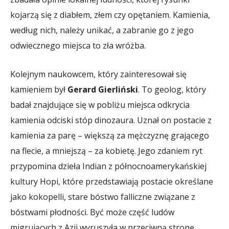
kojarzą się z diabłem, złem czy opętaniem. Kamienia,
według nich, należy unikać, a zabranie go z jego
odwiecznego miejsca to zła wróżba.
Kolejnym naukowcem, który zainteresował się
kamieniem był
Gerard Gierliński
. To geolog, który
badał znajdujące się w pobliżu miejsca odkrycia
kamienia odciski stóp dinozaura. Uznał on postacie z
kamienia za parę – większą za mężczyznę grającego
na flecie, a mniejszą – za kobietę. Jego zdaniem ryt
przypomina dzieła Indian z północnoamerykańskiej
kultury Hopi, które przedstawiają postacie określane
jako kokopelli, stare bóstwo falliczne związane z
bóstwami płodności. Być może część ludów
migrujących z Azji wyruszyła w przeciwną stronę,