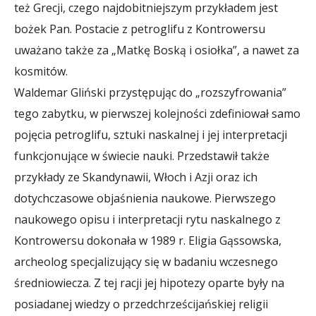
też Grecji, czego najdobitniejszym przykładem jest
bożek Pan. Postacie z petroglifu z Kontrowersu
uważano także za „Matkę Boską i osiołka”, a nawet za
kosmitów.
Waldemar Gliński przystępując do „rozszyfrowania”
tego zabytku, w pierwszej kolejności zdefiniował samo
pojęcia petroglifu, sztuki naskalnej i jej interpretacji
funkcjonujące w świecie nauki. Przedstawił także
przykłady ze Skandynawii, Włoch i Azji oraz ich
dotychczasowe objaśnienia naukowe. Pierwszego
naukowego opisu i interpretacji rytu naskalnego z
Kontrowersu dokonała w 1989 r. Eligia Gąssowska,
archeolog specjalizujący się w badaniu wczesnego
średniowiecza. Z tej racji jej hipotezy oparte były na
posiadanej wiedzy o przedchrześcijańskiej religii