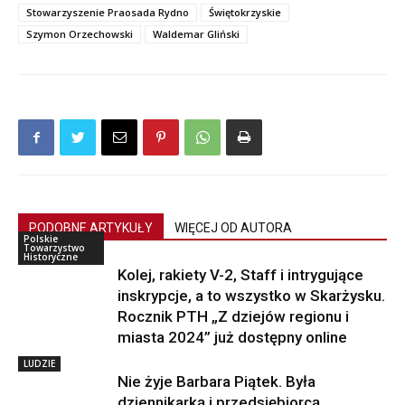
Stowarzyszenie Praosada Rydno
Świętokrzyskie
Szymon Orzechowski
Waldemar Gliński
PODOBNE ARTYKUŁY
WIĘCEJ OD AUTORA
Polskie
Towarzystwo
Historyczne
Kolej, rakiety V-2, Staff i intrygujące
inskrypcje, a to wszystko w Skarżysku.
Rocznik PTH „Z dziejów regionu i
miasta 2024” już dostępny online
LUDZIE
Nie żyje Barbara Piątek. Była
dziennikarką i przedsiębiorcą,