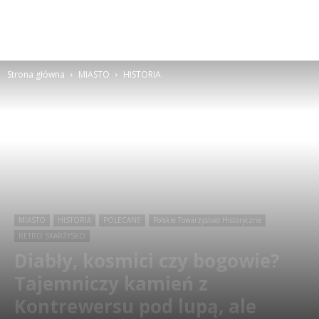
Strona główna
MIASTO
HISTORIA
MIASTO
HISTORIA
POLECANE
Polskie Towarzystwo Historyczne
RETRO SKARŻYSKO
Diabły, kosmici czy bogowie?
Tajemniczy kamień z
Kontrewersu pod lupą, ale