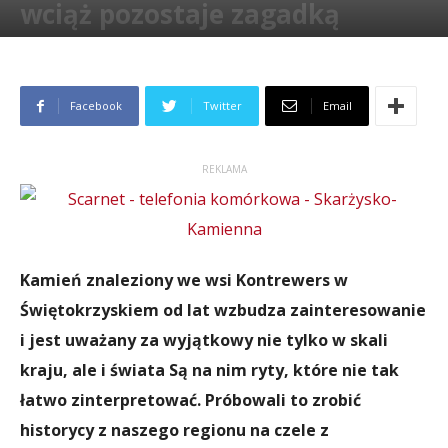
wciąż pozostaje zagadką
Przez
Paweł Wełpa
-
16 stycznia 2024
5847
Facebook
Twitter
Email
REKLAMA
Kamień znaleziony we wsi Kontrewers w
Świętokrzyskiem od lat wzbudza zainteresowanie
i jest uważany za wyjątkowy nie tylko w skali
kraju, ale i świata Są na nim ryty, które nie tak
łatwo zinterpretować. Próbowali to zrobić
historycy z naszego regionu na czele z