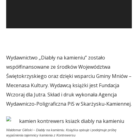
Wydawnictwo „Diabły na kamieniu” zostało
współfinansowane ze środków Województwa
Świętokrzyskiego oraz dzięki wsparciu Gminy Mniów –
Mecenasa Kultury. Wydawcą książki jest Fundacja
Wczoraj dla Jutra. Skład i druk wykonała Agencja
Wydawniczo-Poligraficzna PiS w Skarżysku-Kamiennej.
Waldemar Gliński – Diabły na kamieniu. Książka opisuje i podejmuje próbę
wyjaśnienia tajemnicy kamienia z Kontrewersu