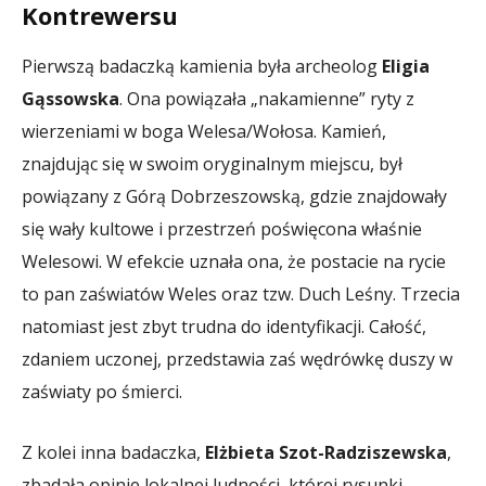
Kontrewersu
Pierwszą badaczką kamienia była archeolog
Eligia
Gąssowska
. Ona powiązała „nakamienne” ryty z
wierzeniami w boga Welesa/Wołosa. Kamień,
znajdując się w swoim oryginalnym miejscu, był
powiązany z Górą Dobrzeszowską, gdzie znajdowały
się wały kultowe i przestrzeń poświęcona właśnie
Welesowi. W efekcie uznała ona, że postacie na rycie
to pan zaświatów Weles oraz tzw. Duch Leśny. Trzecia
natomiast jest zbyt trudna do identyfikacji. Całość,
zdaniem uczonej, przedstawia zaś wędrówkę duszy w
zaświaty po śmierci.
Z kolei inna badaczka,
Elżbieta Szot-Radziszewska
,
zbadała opinie lokalnej ludności, której rysunki