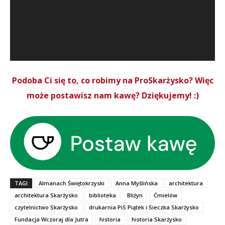
Podoba Ci się to, co robimy na ProSkarżysko? Więc
może postawisz nam kawę? Dziękujemy! :)
TAGI
Almanach Świętokrzyski
Anna Myślińska
architektura
architektura Skarżysko
biblioteka
Bliżyn
Ćmielów
czytelnictwo Skarżysko
drukarnia PiS Piątek i Sieczka Skarżysko
Fundacja Wczoraj dla Jutra
historia
historia Skarżysko