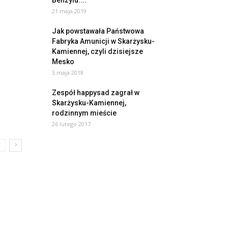
Benzylu....
21 maja 2019
Jak powstawała Państwowa
Fabryka Amunicji w Skarżysku-
Kamiennej, czyli dzisiejsze
Mesko
5 maja 2018
Zespół happysad zagrał w
Skarżysku-Kamiennej,
rodzinnym mieście
26 lutego 2017