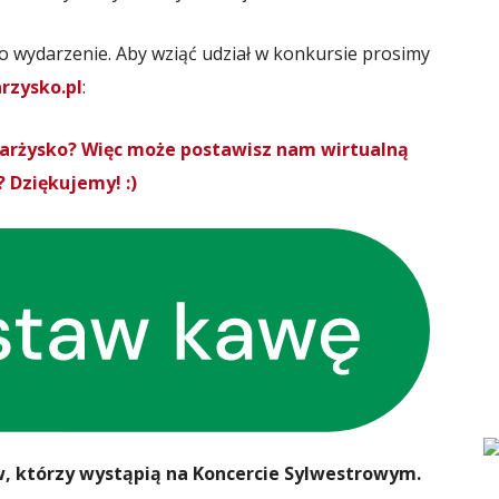
o wydarzenie. Aby wziąć udział w konkursie prosimy
rzysko.pl
:
Skarżysko? Więc może postawisz nam wirtualną
 Dziękujemy! :)
 którzy wystąpią na Koncercie Sylwestrowym.