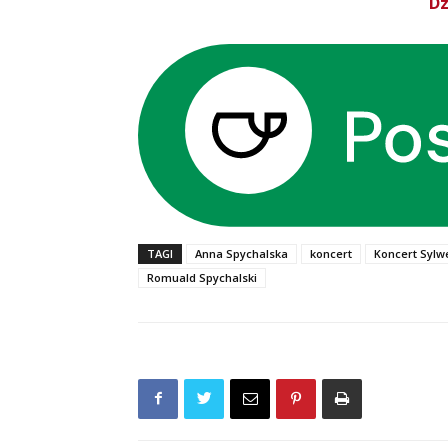
Dz
TAGI
Anna Spychalska
koncert
Koncert Sylw
Romuald Spychalski