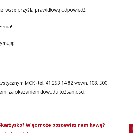
pierwsze przyślą prawidłową odpowiedź.
enia!
zymują:
ystycznym MCK (tel. 41 253 14 82 wewn. 108, 500
tem, za okazaniem dowodu tożsamości.
roSkarżysko? Więc może postawisz nam kawę?