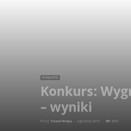
KONKURSY
Konkurs: Wygr
– wyniki
Przez
Paweł Wełpa
-
4 grudnia 2016
3003