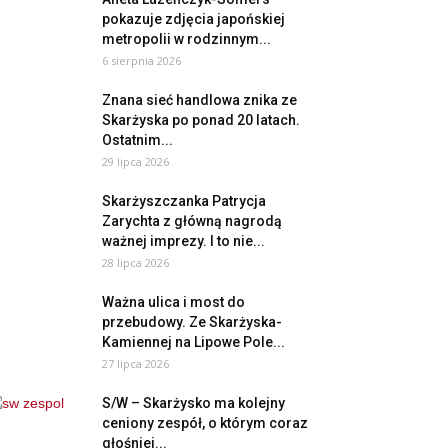
pokazuje zdjęcia japońskiej
metropolii w rodzinnym...
6 sierpnia 2026
Znana sieć handlowa znika ze
Skarżyska po ponad 20 latach.
Ostatnim...
29 lipca 2026
Skarżyszczanka Patrycja
Zarychta z główną nagrodą
ważnej imprezy. I to nie...
28 lipca 2026
Ważna ulica i most do
przebudowy. Ze Skarżyska-
Kamiennej na Lipowe Pole...
27 lipca 2026
S/W – Skarżysko ma kolejny
ceniony zespół, o którym coraz
głośniej...