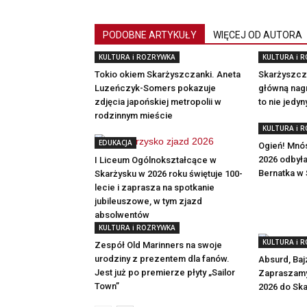
PODOBNE ARTYKUŁY
WIĘCEJ OD AUTORA
KULTURA i ROZRYWKA
KULTURA i 
Tokio okiem Skarżyszczanki. Aneta
Skarżyszcza
Luzeńczyk-Somers pokazuje
główną nagr
zdjęcia japońskiej metropolii w
to nie jedy
rodzinnym mieście
KULTURA i 
EDUKACJA
Ogień! Mnó
2026 odbył
I Liceum Ogólnokształcące w
Bernatka w
Skarżysku w 2026 roku świętuje 100-
lecie i zaprasza na spotkanie
jubileuszowe, w tym zjazd
absolwentów
KULTURA i ROZRYWKA
KULTURA i 
Zespół Old Marinners na swoje
urodziny z prezentem dla fanów.
Absurd, Bajz
Jest już po premierze płyty „Sailor
Zapraszamy
Town”
2026 do Sk