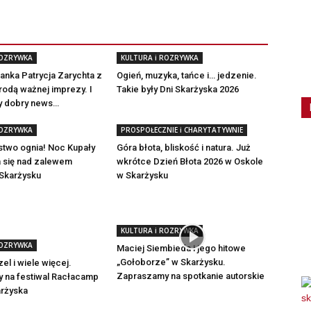
ROZRYWKA
KULTURA i ROZRYWKA
nka Patrycja Zarychta z
Ogień, muzyka, tańce i… jedzenie.
odą ważnej imprezy. I
Takie były Dni Skarżyska 2026
ny dobry news…
ROZRYWKA
PROSPOŁECZNIE i CHARYTATYWNIE
stwo ognia! Noc Kupały
Góra błota, bliskość i natura. Już
a się nad zalewem
wkrótce Dzień Błota 2026 w Oskole
 Skarżysku
w Skarżysku
KULTURA i ROZRYWKA
ROZRYWKA
Maciej Siembieda i jego hitowe
„Gołoborze” w Skarżysku.
el i wiele więcej.
Zapraszamy na spotkanie autorskie
 na festiwal Racłacamp
arżyska