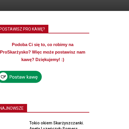
POSTAWISZ PRO KAWĘ?
Podoba Ci się to, co robimy na
ProSkarżysko? Więc może postawisz nam
kawę? Dziękujemy! :)
NAJNOWSZE
Tokio okiem Skarżyszczanki.
Aneta Luzeńczyk-Somers