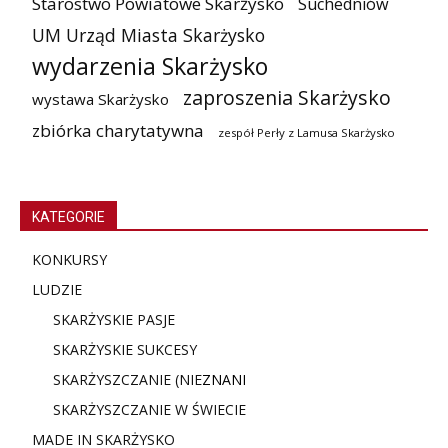
Starostwo Powiatowe Skarżysko
Suchedniów
UM Urząd Miasta Skarżysko
wydarzenia Skarżysko
zaproszenia Skarżysko
wystawa Skarżysko
zbiórka charytatywna
zespół Perły z Lamusa Skarżysko
KATEGORIE
KONKURSY
LUDZIE
SKARŻYSKIE PASJE
SKARŻYSKIE SUKCESY
SKARŻYSZCZANIE (NIE
ZNANI
SKARŻYSZCZANIE W ŚWIECIE
MADE IN SKARŻYSKO