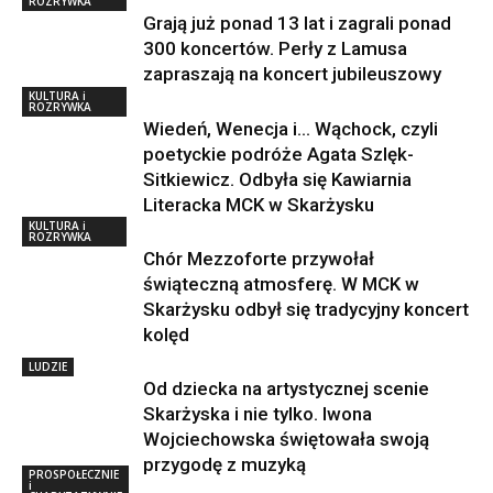
ROZRYWKA
Grają już ponad 13 lat i zagrali ponad
300 koncertów. Perły z Lamusa
zapraszają na koncert jubileuszowy
KULTURA i
ROZRYWKA
Wiedeń, Wenecja i… Wąchock, czyli
poetyckie podróże Agata Szlęk-
Sitkiewicz. Odbyła się Kawiarnia
Literacka MCK w Skarżysku
KULTURA i
ROZRYWKA
Chór Mezzoforte przywołał
świąteczną atmosferę. W MCK w
Skarżysku odbył się tradycyjny koncert
kolęd
LUDZIE
Od dziecka na artystycznej scenie
Skarżyska i nie tylko. Iwona
Wojciechowska świętowała swoją
przygodę z muzyką
PROSPOŁECZNIE
i