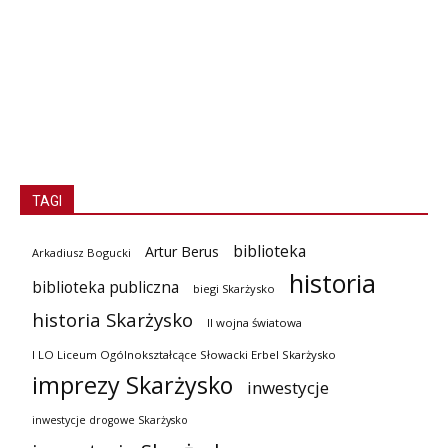
TAGI
biblioteka
Artur Berus
Arkadiusz Bogucki
historia
biblioteka publiczna
biegi Skarżysko
historia Skarżysko
II wojna światowa
I LO Liceum Ogólnokształcące Słowacki Erbel Skarżysko
imprezy Skarżysko
inwestycje
inwestycje drogowe Skarżysko