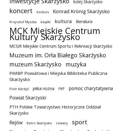
inwestycje Skarżysko
kolej Skarżysko
koncert
Konrad Krönig Skarżysko
konkurs
kultura
literatura
Krzysztof Myszka
książki
MCK Miejskie Centrum
Kultury Skarżysko
MCSiR Miejskie Centrum Sportu i Rekreacji Skarżysko
Muzeum im. Orła Białego Skarżysko
muzeum Skarżysko
muzyka
PiMBP Powiatowa i Miejska Biblioteka Publiczna
Skarżysko
pomoc charytatywna
piłka nożna
PKP
Piotr Kardyś
Powiat Skarżyski
PTH Polskie Towarzystwo Historyczne Oddział
Skarżysko
sport
Rejów
Retro Skarżysko
rowery