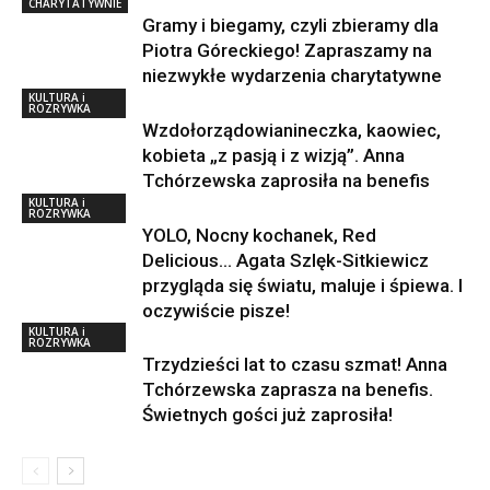
CHARYTATYWNIE
Gramy i biegamy, czyli zbieramy dla
Piotra Góreckiego! Zapraszamy na
niezwykłe wydarzenia charytatywne
KULTURA i
ROZRYWKA
Wzdołorządowianineczka, kaowiec,
kobieta „z pasją i z wizją”. Anna
Tchórzewska zaprosiła na benefis
KULTURA i
ROZRYWKA
YOLO, Nocny kochanek, Red
Delicious… Agata Szlęk-Sitkiewicz
przygląda się światu, maluje i śpiewa. I
oczywiście pisze!
KULTURA i
ROZRYWKA
Trzydzieści lat to czasu szmat! Anna
Tchórzewska zaprasza na benefis.
Świetnych gości już zaprosiła!