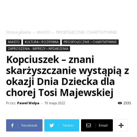
Strona główna
MIASTO
PROSPOŁECZNIE i CHARYTATYWNIE
MIASTO
KULTURA i ROZRYWKA
PROSPOŁECZNIE i CHARYTATYWNIE
ZAPROSZENIA - IMPREZY i WYDARZENIA
Kopciuszek – znani
skarżyszczanie wystąpią z
okazji Dnia Dziecka dla
chorej Tosi Majewskiej
Przez
Paweł Wełpa
-
19 maja 2022
2335
Facebook
Twitter
Email