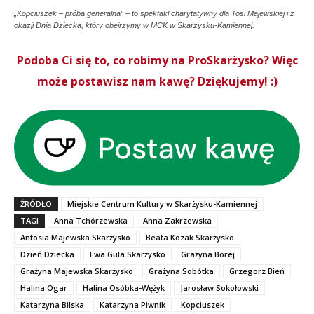
„Kopciuszek – próba generalna” – to spektakl charytatywny dla Tosi Majewskiej i z
okazji Dnia Dziecka, który obejrzymy w MCK w Skarżysku-Kamiennej.
Podoba Ci się to, co robimy na ProSkarżysko? Więc
może postawisz nam kawę? Dziękujemy! :)
ŹRÓDŁO
Miejskie Centrum Kultury w Skarżysku-Kamiennej
TAGI
Anna Tchórzewska
Anna Zakrzewska
Antosia Majewska Skarżysko
Beata Kozak Skarżysko
Dzień Dziecka
Ewa Gula Skarżysko
Grażyna Borej
Grażyna Majewska Skarżysko
Grażyna Sobótka
Grzegorz Bień
Halina Ogar
Halina Osóbka-Wężyk
Jarosław Sokołowski
Katarzyna Bilska
Katarzyna Piwnik
Kopciuszek