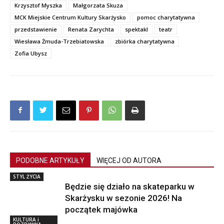
Krzysztof Myszka
Małgorzata Skuza
MCK Miejskie Centrum Kultury Skarżysko
pomoc charytatywna
przedstawienie
Renata Zarychta
spektakl
teatr
Wiesława Żmuda-Trzebiatowska
zbiórka charytatywna
Zofia Ubysz
PODOBNE ARTYKUŁY
WIĘCEJ OD AUTORA
STYL ŻYCIA
Będzie się działo na skateparku w
Skarżysku w sezonie 2026! Na
początek majówka
KULTURA i