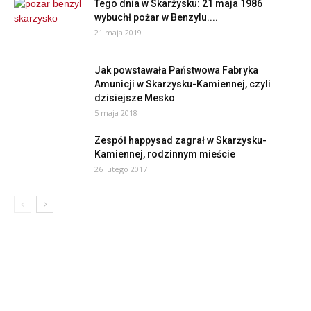
Tego dnia w Skarżysku: 21 maja 1986
wybuchł pożar w Benzylu....
21 maja 2019
Jak powstawała Państwowa Fabryka
Amunicji w Skarżysku-Kamiennej, czyli
dzisiejsze Mesko
5 maja 2018
Zespół happysad zagrał w Skarżysku-
Kamiennej, rodzinnym mieście
26 lutego 2017