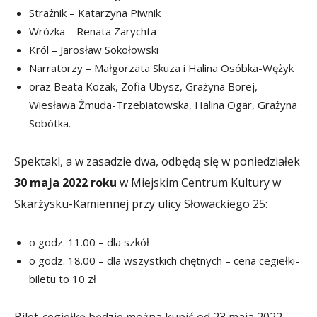
Strażnik – Katarzyna Piwnik
Wróżka – Renata Zarychta
Król – Jarosław Sokołowski
Narratorzy – Małgorzata Skuza i Halina Osóbka-Wężyk
oraz Beata Kozak, Zofia Ubysz, Grażyna Borej,
Wiesława Żmuda-Trzebiatowska, Halina Ogar, Grażyna
Sobótka.
Spektakl, a w zasadzie dwa, odbędą się w poniedziałek
30 maja 2022 roku
w Miejskim Centrum Kultury w
Skarżysku-Kamiennej przy ulicy Słowackiego 25:
o godz. 11.00 – dla szkół
o godz. 18.00 – dla wszystkich chętnych – cena cegiełki-
biletu to 10 zł
Bilet-cegiełkę będzie można kupić od 23 maja 2022