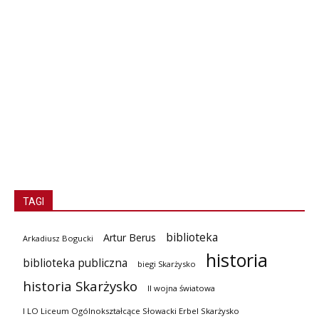
TAGI
biblioteka
Artur Berus
Arkadiusz Bogucki
historia
biblioteka publiczna
biegi Skarżysko
historia Skarżysko
II wojna światowa
I LO Liceum Ogólnokształcące Słowacki Erbel Skarżysko