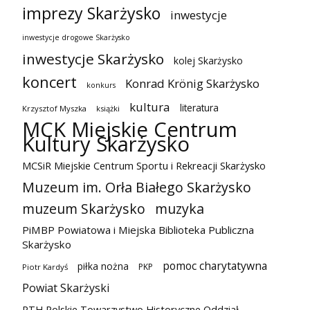
imprezy Skarżysko
inwestycje
inwestycje drogowe Skarżysko
inwestycje Skarżysko
kolej Skarżysko
koncert
Konrad Krönig Skarżysko
konkurs
kultura
literatura
Krzysztof Myszka
książki
MCK Miejskie Centrum
Kultury Skarżysko
MCSiR Miejskie Centrum Sportu i Rekreacji Skarżysko
Muzeum im. Orła Białego Skarżysko
muzeum Skarżysko
muzyka
PiMBP Powiatowa i Miejska Biblioteka Publiczna
Skarżysko
pomoc charytatywna
piłka nożna
PKP
Piotr Kardyś
Powiat Skarżyski
PTH Polskie Towarzystwo Historyczne Oddział