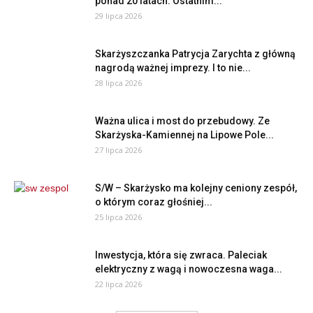
ponad 20 latach. Ostatnim...
29 lipca 2026
Skarżyszczanka Patrycja Zarychta z główną
nagrodą ważnej imprezy. I to nie...
28 lipca 2026
Ważna ulica i most do przebudowy. Ze
Skarżyska-Kamiennej na Lipowe Pole...
27 lipca 2026
S/W – Skarżysko ma kolejny ceniony zespół,
o którym coraz głośniej...
25 lipca 2026
Inwestycja, która się zwraca. Paleciak
elektryczny z wagą i nowoczesna waga...
22 lipca 2026