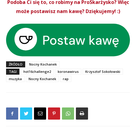
Podoba Ci się to, co robimy na ProSkarżysko? Więc
może postawisz nam kawę? Dziękujemy! :)
ŹRÓDŁO
Nocny Kochanek
TAGI
hot16challenge2
koronawirus
Krzysztof Sokołowski
muzyka
Nocny Kochanek
rap