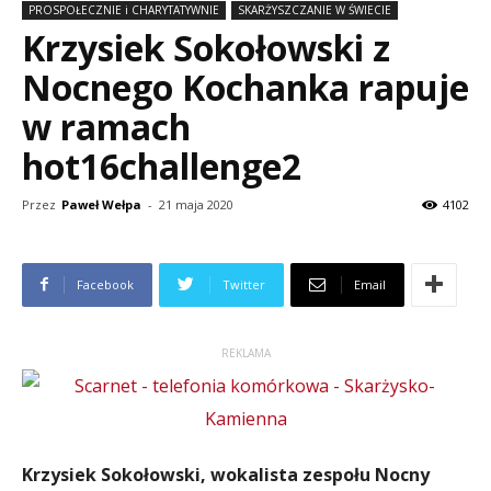
PROSPOŁECZNIE i CHARYTATYWNIE
SKARŻYSZCZANIE W ŚWIECIE
Krzysiek Sokołowski z
Nocnego Kochanka rapuje
w ramach
hot16challenge2
Przez
Paweł Wełpa
-
21 maja 2020
4102
Facebook
Twitter
Email
REKLAMA
Krzysiek Sokołowski, wokalista zespołu Nocny