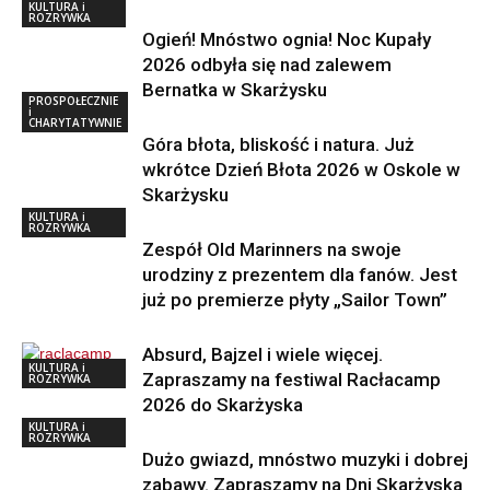
KULTURA i
ROZRYWKA
Ogień! Mnóstwo ognia! Noc Kupały
2026 odbyła się nad zalewem
Bernatka w Skarżysku
PROSPOŁECZNIE
i
CHARYTATYWNIE
Góra błota, bliskość i natura. Już
wkrótce Dzień Błota 2026 w Oskole w
Skarżysku
KULTURA i
ROZRYWKA
Zespół Old Marinners na swoje
urodziny z prezentem dla fanów. Jest
już po premierze płyty „Sailor Town”
Absurd, Bajzel i wiele więcej.
KULTURA i
Zapraszamy na festiwal Racłacamp
ROZRYWKA
2026 do Skarżyska
KULTURA i
ROZRYWKA
Dużo gwiazd, mnóstwo muzyki i dobrej
zabawy. Zapraszamy na Dni Skarżyska