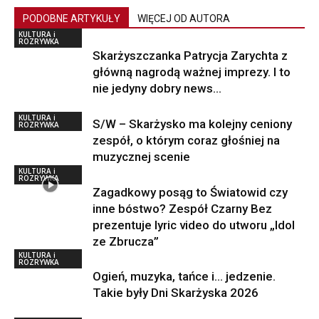
PODOBNE ARTYKUŁY
WIĘCEJ OD AUTORA
KULTURA i
ROZRYWKA
Skarżyszczanka Patrycja Zarychta z
główną nagrodą ważnej imprezy. I to
nie jedyny dobry news…
KULTURA i
S/W – Skarżysko ma kolejny ceniony
ROZRYWKA
zespół, o którym coraz głośniej na
muzycznej scenie
KULTURA i
ROZRYWKA
Zagadkowy posąg to Światowid czy
inne bóstwo? Zespół Czarny Bez
prezentuje lyric video do utworu „Idol
ze Zbrucza”
KULTURA i
ROZRYWKA
Ogień, muzyka, tańce i… jedzenie.
Takie były Dni Skarżyska 2026