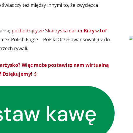
 świadczy też między innymi to, że zwycięzca
szansę
pochodzący ze Skarżyska darter
Krzysztof
mek Polish Eagle – Polski Orzeł awansował już do
rzech rywali.
Skarżysko? Więc może postawisz nam wirtualną
 Dziękujemy! :)