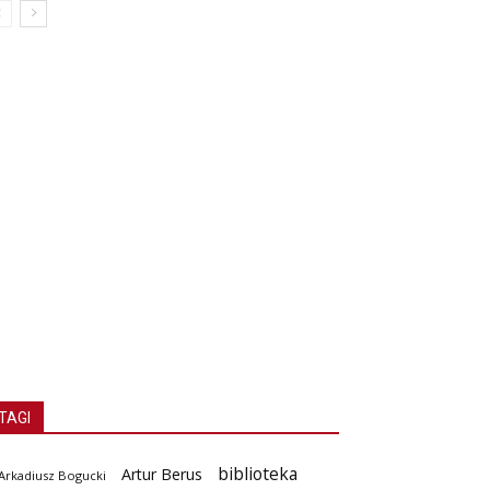
TAGI
biblioteka
Artur Berus
Arkadiusz Bogucki