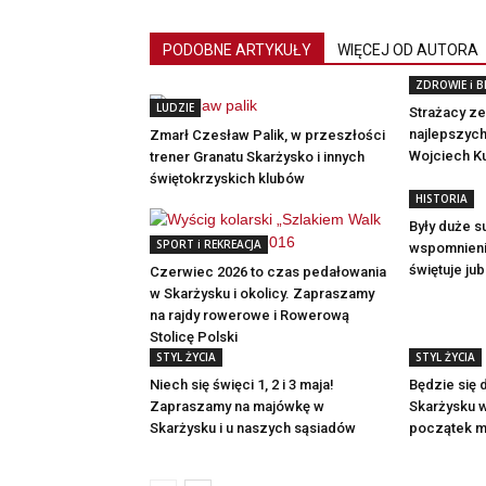
PODOBNE ARTYKUŁY
WIĘCEJ OD AUTORA
ZDROWIE i 
LUDZIE
Strażacy z
najlepszych
Zmarł Czesław Palik, w przeszłości
Wojciech K
trener Granatu Skarżysko i innych
świętokrzyskich klubów
HISTORIA
Były duże s
SPORT i REKREACJA
wspomnienia
świętuje jub
Czerwiec 2026 to czas pedałowania
w Skarżysku i okolicy. Zapraszamy
na rajdy rowerowe i Rowerową
Stolicę Polski
STYL ŻYCIA
STYL ŻYCIA
Niech się święci 1, 2 i 3 maja!
Będzie się 
Zapraszamy na majówkę w
Skarżysku w
Skarżysku i u naszych sąsiadów
początek 