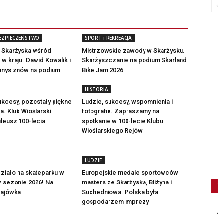
BEZPIECZEŃSTWO
SPORT i REKREACJA
e Skarżyska wśród
Mistrzowskie zawody w Skarżysku.
 w kraju. Dawid Kowalik i
Skarżyszczanie na podium Skarland
unys znów na podium
Bike Jam 2026
HISTORIA
ukcesy, pozostały piękne
Ludzie, sukcesy, wspomnienia i
. Klub Wioślarski
fotografie. Zapraszamy na
ileusz 100-lecia
spotkanie w 100-lecie Klubu
Wioślarskiego Rejów
LUDZIE
działo na skateparku w
Europejskie medale sportowców
 sezonie 2026! Na
masters ze Skarżyska, Bliżyna i
majówka
Suchedniowa. Polska była
gospodarzem imprezy