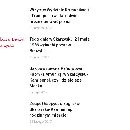
Wizytę w Wydziale Komunikacji
i Transportu w starostwie
można umówić przez...
21 marca 2017
Tego dnia w Skarżysku: 21 maja
1986 wybuchł pożar w
Benzylu....
21 maja 2019
Jak powstawała Państwowa
Fabryka Amunicji w Skarżysku-
Kamiennej, czyli dzisiejsze
Mesko
5 maja 2018
Zespół happysad zagrał w
Skarżysku-Kamiennej,
rodzinnym mieście
26 lutego 2017