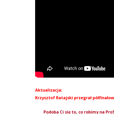
Aktualizacja:
Krzysztof Ratajski przegrał półfinałow
Podoba Ci się to, co robimy na P