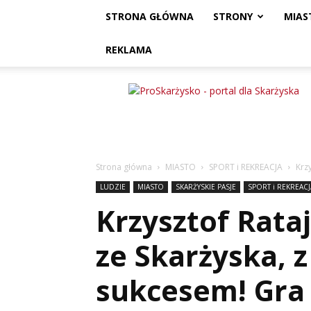
STRONA GŁÓWNA
STRONY
MIAS
REKLAMA
ProSkarżysko
Strona główna
MIASTO
SPORT i REKREACJA
Krz
LUDZIE
MIASTO
SKARŻYSKIE PASJE
SPORT i REKREACJ
Krzysztof Rata
ze Skarżyska, 
sukcesem! Gra 