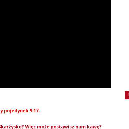
y pojedynek 9:17.
roSkarżysko? Więc może postawisz nam kawę?