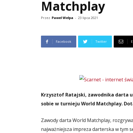
Matchplay
Przez
Paweł Wełpa
-
23 lipca 2021
Facebook
Twitter
E
Krzysztof Ratajski, zawodnika darta 
sobie w turnieju World Matchplay. Dotar
Zawody darta World Matchplay, rozgrywan
najważniejsza impreza darterska w tym sez