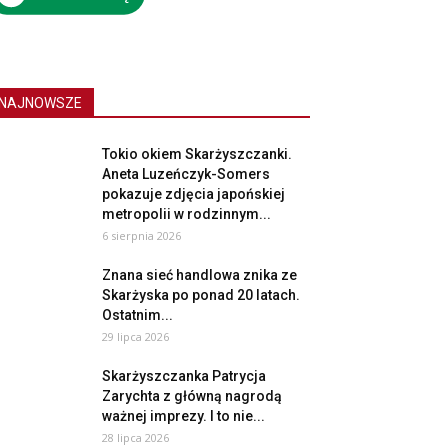
NAJNOWSZE
Tokio okiem Skarżyszczanki.
Aneta Luzeńczyk-Somers
pokazuje zdjęcia japońskiej
metropolii w rodzinnym...
6 sierpnia 2026
Znana sieć handlowa znika ze
Skarżyska po ponad 20 latach.
Ostatnim...
29 lipca 2026
Skarżyszczanka Patrycja
Zarychta z główną nagrodą
ważnej imprezy. I to nie...
28 lipca 2026