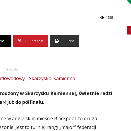
1985
mail
Pinterest
Print
REKLAMA
urodzony w Skarżysku-Kamiennej, świetnie radzi
ł już do półfinału.
e w angielskim mieście Blackpool, to druga
onie. Jest to turniej rangi „major” federacji