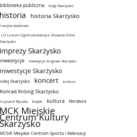
biblioteka publiczna
biegi Skarżysko
historia
historia Skarżysko
II wojna światowa
I LO Liceum Ogólnokształcące Słowacki Erbel
Skarżysko
imprezy Skarżysko
inwestycje
inwestycje drogowe Skarżysko
inwestycje Skarżysko
koncert
kolej Skarżysko
konkurs
Konrad Krönig Skarżysko
kultura
literatura
Krzysztof Myszka
książki
MCK Miejskie
Centrum Kultury
Skarżysko
MCSiR Miejskie Centrum Sportu i Rekreacji