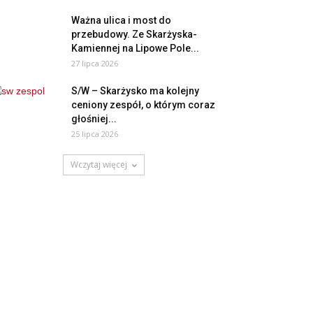
Ważna ulica i most do
przebudowy. Ze Skarżyska-
Kamiennej na Lipowe Pole...
27 lipca 2026
S/W – Skarżysko ma kolejny
ceniony zespół, o którym coraz
głośniej...
25 lipca 2026
Wczytaj więcej