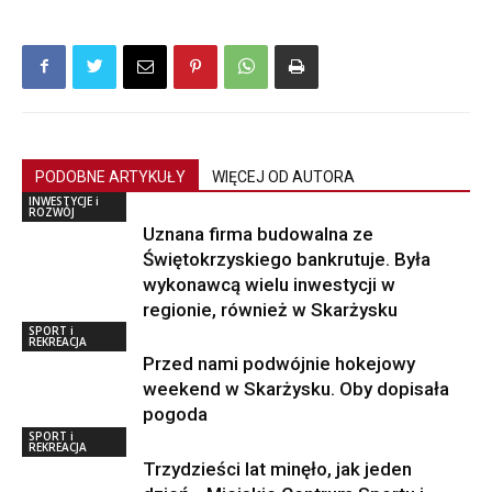
PODOBNE ARTYKUŁY
WIĘCEJ OD AUTORA
INWESTYCJE i
ROZWÓJ
Uznana firma budowalna ze
Świętokrzyskiego bankrutuje. Była
wykonawcą wielu inwestycji w
regionie, również w Skarżysku
SPORT i
REKREACJA
Przed nami podwójnie hokejowy
weekend w Skarżysku. Oby dopisała
pogoda
SPORT i
REKREACJA
Trzydzieści lat minęło, jak jeden