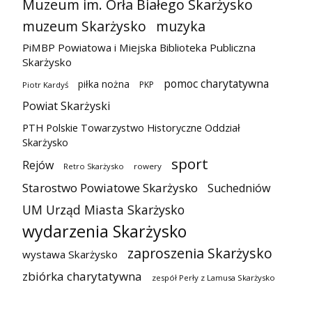
Muzeum im. Orła Białego Skarżysko
muzeum Skarżysko
muzyka
PiMBP Powiatowa i Miejska Biblioteka Publiczna
Skarżysko
pomoc charytatywna
piłka nożna
PKP
Piotr Kardyś
Powiat Skarżyski
PTH Polskie Towarzystwo Historyczne Oddział
Skarżysko
sport
Rejów
Retro Skarżysko
rowery
Starostwo Powiatowe Skarżysko
Suchedniów
UM Urząd Miasta Skarżysko
wydarzenia Skarżysko
zaproszenia Skarżysko
wystawa Skarżysko
zbiórka charytatywna
zespół Perły z Lamusa Skarżysko