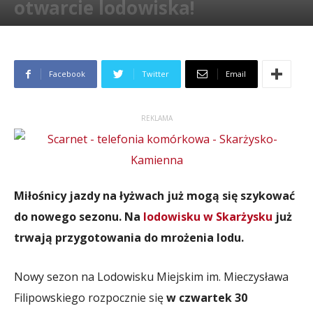
otwarcie lodowiska!
Przez
Paweł Wełpa
-
22 listopada 2017
5578
Facebook
Twitter
Email
REKLAMA
Miłośnicy jazdy na łyżwach już mogą się szykować
do nowego sezonu. Na
lodowisku w Skarżysku
już
trwają przygotowania do mrożenia lodu.
Nowy sezon na Lodowisku Miejskim im. Mieczysława
Filipowskiego rozpocznie się
w czwartek 30