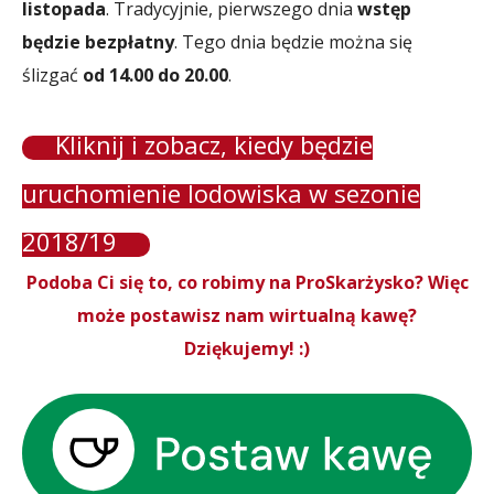
listopada
. Tradycyjnie, pierwszego dnia
wstęp
będzie bezpłatny
. Tego dnia będzie można się
ślizgać
od 14.00 do 20.00
.
Kliknij i zobacz, kiedy będzie
uruchomienie lodowiska w sezonie
2018/19
Podoba Ci się to, co robimy na ProSkarżysko? Więc
może postawisz nam wirtualną kawę?
Dziękujemy! :)