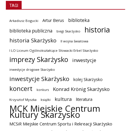
TAGI
biblioteka
Artur Berus
Arkadiusz Bogucki
historia
biblioteka publiczna
biegi Skarżysko
historia Skarżysko
II wojna światowa
I LO Liceum Ogólnokształcące Słowacki Erbel Skarżysko
imprezy Skarżysko
inwestycje
inwestycje drogowe Skarżysko
inwestycje Skarżysko
kolej Skarżysko
koncert
Konrad Krönig Skarżysko
konkurs
kultura
literatura
Krzysztof Myszka
książki
MCK Miejskie Centrum
Kultury Skarżysko
MCSiR Miejskie Centrum Sportu i Rekreacji Skarżysko