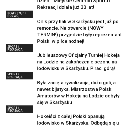
dzień… Miejskie Centrum Sportu i
Rekreacji działa już 30 lat!
INWESTYCJE i
ROZWÓJ
Orlik przy hali w Skarżysku jest już po
remoncie. Na otwarcie (NOWY
TERMIN!) przyjedzie były reprezentant
Polski w piłce nożnej!
SPORT i
REKREACJA
Jubileuszowy Oficjalny Turniej Hokeja
na Lodzie na zakończenie sezonu na
lodowisku w Skarżysku. Piraci górą!
SPORT i
REKREACJA
Była zacięta rywalizacja, dużo goli, a
nawet bijatyka. Mistrzostwa Polski
Amatorów w Hokeju na Lodzie odbyły
się w Skarżysku
SPORT i
REKREACJA
Hokeiści z całej Polski opanują
lodowisko w Skarżysku. Odbędą się u