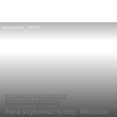
Strona główna
MIASTO
MIASTO
POLECANE
SPORT i REKREACJA
ZAPROSZENIA - IMPREZY i WYDARZENIA
Pora szykować łyżwy. Wkrótce