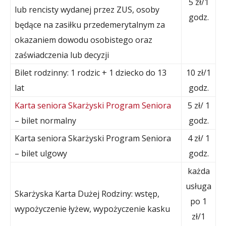
5 zł/1
lub rencisty wydanej przez ZUS, osoby
godz.
będące na zasiłku przedemerytalnym za
okazaniem dowodu osobistego oraz
zaświadczenia lub decyzji
Bilet rodzinny: 1 rodzic + 1 dziecko do 13
10 zł/1
lat
godz.
Karta seniora Skarżyski Program Seniora
5 zł/ 1
– bilet normalny
godz.
Karta seniora Skarżyski Program Seniora
4 zł/ 1
– bilet ulgowy
godz.
każda
usługa
Skarżyska Karta Dużej Rodziny: wstęp,
po 1
wypożyczenie łyżew, wypożyczenie kasku
zł/1