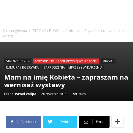
Strona główna
STRONY i BLOGI
Ambasada Stylu Anett (dawniej Atelier
Anett)
STRONY i BLOGI
Ambasada Stylu Anett (dawniej Atelier Anett)
MIASTO
KULTURA i ROZRYWKA
ZAPROSZENIA - IMPREZY i WYDARZENIA
Mam na imię Kobieta – zapraszam na
wernisaż wystawy
Przez
Paweł Wełpa
-
26 stycznia 2018
4068
Facebook
Twitter
Email