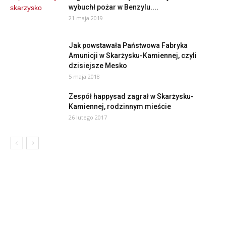
wybuchł pożar w Benzylu....
21 maja 2019
Jak powstawała Państwowa Fabryka
Amunicji w Skarżysku-Kamiennej, czyli
dzisiejsze Mesko
5 maja 2018
Zespół happysad zagrał w Skarżysku-
Kamiennej, rodzinnym mieście
26 lutego 2017