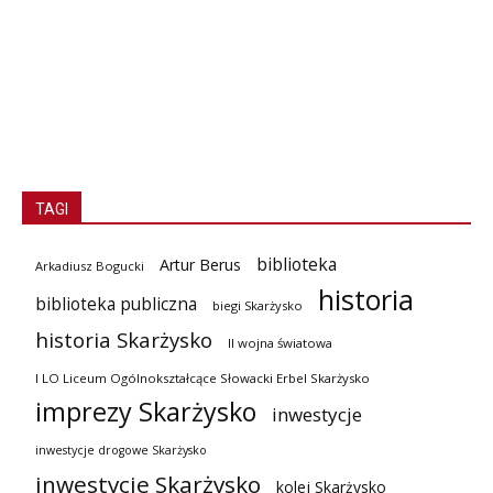
TAGI
biblioteka
Artur Berus
Arkadiusz Bogucki
historia
biblioteka publiczna
biegi Skarżysko
historia Skarżysko
II wojna światowa
I LO Liceum Ogólnokształcące Słowacki Erbel Skarżysko
imprezy Skarżysko
inwestycje
inwestycje drogowe Skarżysko
inwestycje Skarżysko
kolej Skarżysko