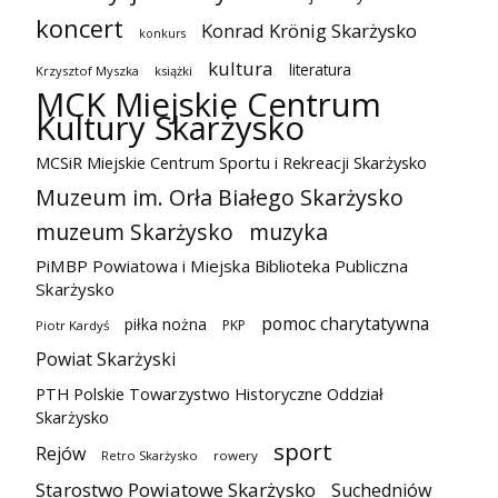
koncert
Konrad Krönig Skarżysko
konkurs
kultura
literatura
Krzysztof Myszka
książki
MCK Miejskie Centrum
Kultury Skarżysko
MCSiR Miejskie Centrum Sportu i Rekreacji Skarżysko
Muzeum im. Orła Białego Skarżysko
muzeum Skarżysko
muzyka
PiMBP Powiatowa i Miejska Biblioteka Publiczna
Skarżysko
pomoc charytatywna
piłka nożna
PKP
Piotr Kardyś
Powiat Skarżyski
PTH Polskie Towarzystwo Historyczne Oddział
Skarżysko
sport
Rejów
Retro Skarżysko
rowery
Starostwo Powiatowe Skarżysko
Suchedniów