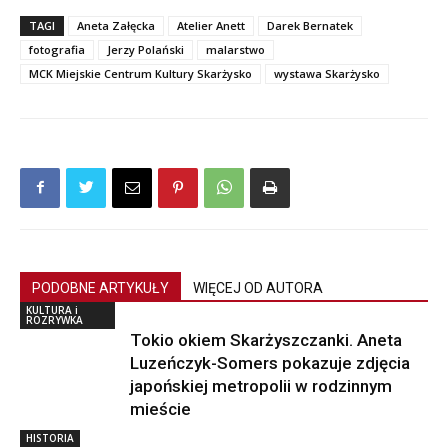
TAGI
Aneta Załęcka
Atelier Anett
Darek Bernatek
fotografia
Jerzy Polański
malarstwo
MCK Miejskie Centrum Kultury Skarżysko
wystawa Skarżysko
PODOBNE ARTYKUŁY
WIĘCEJ OD AUTORA
KULTURA i
ROZRYWKA
Tokio okiem Skarżyszczanki. Aneta
Luzeńczyk-Somers pokazuje zdjęcia
japońskiej metropolii w rodzinnym
mieście
HISTORIA