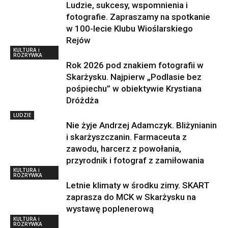
Ludzie, sukcesy, wspomnienia i
fotografie. Zapraszamy na spotkanie
w 100-lecie Klubu Wioślarskiego
Rejów
KULTURA i
ROZRYWKA
Rok 2026 pod znakiem fotografii w
Skarżysku. Najpierw „Podlasie bez
pośpiechu” w obiektywie Krystiana
Dróżdża
LUDZIE
Nie żyje Andrzej Adamczyk. Bliżynianin
i skarżyszczanin. Farmaceuta z
zawodu, harcerz z powołania,
przyrodnik i fotograf z zamiłowania
KULTURA i
ROZRYWKA
Letnie klimaty w środku zimy. SKART
zaprasza do MCK w Skarżysku na
wystawę poplenerową
KULTURA i
ROZRYWKA