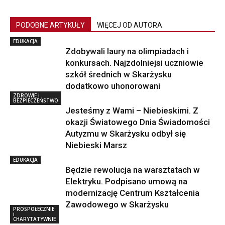
PODOBNE ARTYKUŁY
WIĘCEJ OD AUTORA
EDUKACJA
Zdobywali laury na olimpiadach i
konkursach. Najzdolniejsi uczniowie
szkół średnich w Skarżysku
dodatkowo uhonorowani
ZDROWIE i
BEZPIECZEŃSTWO
Jesteśmy z Wami – Niebieskimi. Z
okazji Światowego Dnia Świadomości
Autyzmu w Skarżysku odbył się
Niebieski Marsz
EDUKACJA
Będzie rewolucja na warsztatach w
Elektryku. Podpisano umową na
modernizację Centrum Kształcenia
Zawodowego w Skarżysku
PROSPOŁECZNIE
i
CHARYTATYWNIE