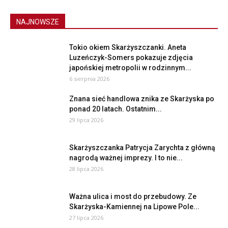
NAJNOWSZE
Tokio okiem Skarżyszczanki. Aneta
Luzeńczyk-Somers pokazuje zdjęcia
japońskiej metropolii w rodzinnym...
6 sierpnia 2026
Znana sieć handlowa znika ze Skarżyska po
ponad 20 latach. Ostatnim...
29 lipca 2026
Skarżyszczanka Patrycja Zarychta z główną
nagrodą ważnej imprezy. I to nie...
28 lipca 2026
Ważna ulica i most do przebudowy. Ze
Skarżyska-Kamiennej na Lipowe Pole...
27 lipca 2026