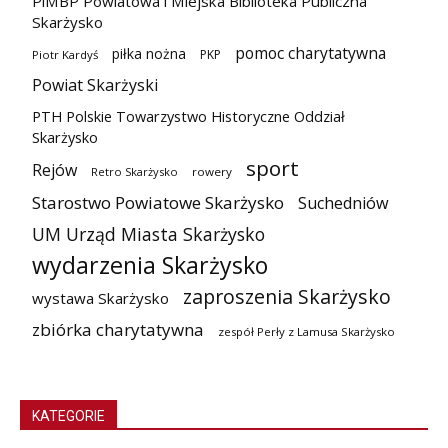
PiMBP Powiatowa i Miejska Biblioteka Publiczna
Skarżysko
pomoc charytatywna
piłka nożna
PKP
Piotr Kardyś
Powiat Skarżyski
PTH Polskie Towarzystwo Historyczne Oddział
Skarżysko
sport
Rejów
Retro Skarżysko
rowery
Starostwo Powiatowe Skarżysko
Suchedniów
UM Urząd Miasta Skarżysko
wydarzenia Skarżysko
zaproszenia Skarżysko
wystawa Skarżysko
zbiórka charytatywna
zespół Perły z Lamusa Skarżysko
KATEGORIE