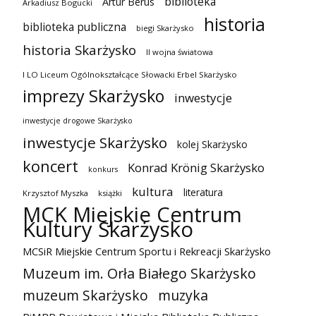
biblioteka
Artur Berus
Arkadiusz Bogucki
historia
biblioteka publiczna
biegi Skarżysko
historia Skarżysko
II wojna światowa
I LO Liceum Ogólnokształcące Słowacki Erbel Skarżysko
imprezy Skarżysko
inwestycje
inwestycje drogowe Skarżysko
inwestycje Skarżysko
kolej Skarżysko
koncert
Konrad Krönig Skarżysko
konkurs
kultura
literatura
Krzysztof Myszka
książki
MCK Miejskie Centrum
Kultury Skarżysko
MCSiR Miejskie Centrum Sportu i Rekreacji Skarżysko
Muzeum im. Orła Białego Skarżysko
muzeum Skarżysko
muzyka