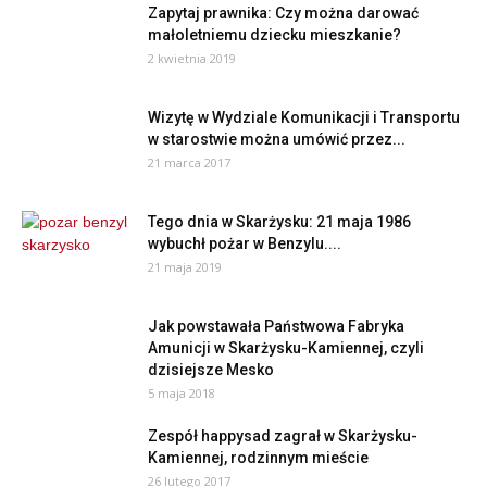
Zapytaj prawnika: Czy można darować
małoletniemu dziecku mieszkanie?
2 kwietnia 2019
Wizytę w Wydziale Komunikacji i Transportu
w starostwie można umówić przez...
21 marca 2017
Tego dnia w Skarżysku: 21 maja 1986
wybuchł pożar w Benzylu....
21 maja 2019
Jak powstawała Państwowa Fabryka
Amunicji w Skarżysku-Kamiennej, czyli
dzisiejsze Mesko
5 maja 2018
Zespół happysad zagrał w Skarżysku-
Kamiennej, rodzinnym mieście
26 lutego 2017