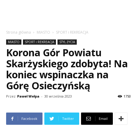
Strona główna
MIASTO
SPORT i REKREACJA
MIASTO
SPORT i REKREACJA
STYL ŻYCIA
Korona Gór Powiatu
Skarżyskiego zdobyta! Na
koniec wspinaczka na
Górę Osieczyńską
Przez
Paweł Wełpa
-
30 września 2023
1750
Facebook
Twitter
Email