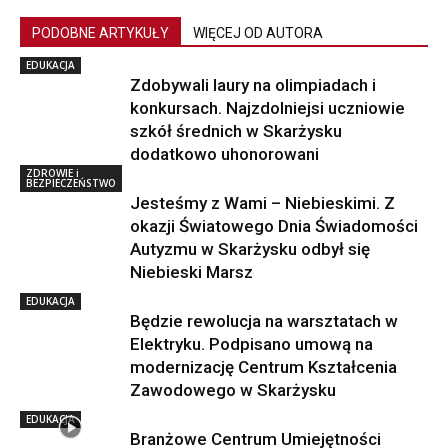
PODOBNE ARTYKUŁY
WIĘCEJ OD AUTORA
EDUKACJA
Zdobywali laury na olimpiadach i
konkursach. Najzdolniejsi uczniowie
szkół średnich w Skarżysku
dodatkowo uhonorowani
ZDROWIE i
BEZPIECZEŃSTWO
Jesteśmy z Wami – Niebieskimi. Z
okazji Światowego Dnia Świadomości
Autyzmu w Skarżysku odbył się
Niebieski Marsz
EDUKACJA
Będzie rewolucja na warsztatach w
Elektryku. Podpisano umową na
modernizację Centrum Kształcenia
Zawodowego w Skarżysku
EDUKACJA
Branżowe Centrum Umiejętności