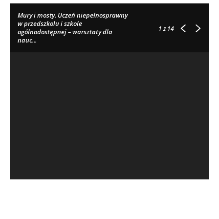
Mury i mosty. Uczeń niepełnosprawny
w przedszkolu i szkole
1
z 14
ogólnodostępnej – warsztaty dla
nauc...