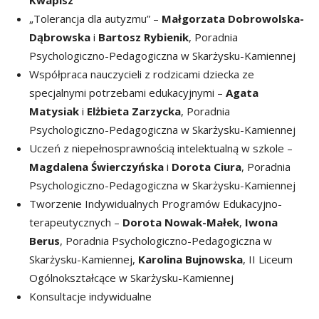
„Tolerancja dla autyzmu” –
Małgorzata Dobrowolska-
Dąbrowska
i
Bartosz Rybienik
, Poradnia
Psychologiczno-Pedagogiczna w Skarżysku-Kamiennej
Współpraca nauczycieli z rodzicami dziecka ze
specjalnymi potrzebami edukacyjnymi –
Agata
Matysiak
i
Elżbieta Zarzycka
, Poradnia
Psychologiczno-Pedagogiczna w Skarżysku-Kamiennej
Uczeń z niepełnosprawnością intelektualną w szkole –
Magdalena Świerczyńska
i
Dorota Ciura
, Poradnia
Psychologiczno-Pedagogiczna w Skarżysku-Kamiennej
Tworzenie Indywidualnych Programów Edukacyjno-
terapeutycznych –
Dorota Nowak-Małek
,
Iwona
Berus
, Poradnia Psychologiczno-Pedagogiczna w
Skarżysku-Kamiennej,
Karolina Bujnowska
, II Liceum
Ogólnokształcące w Skarżysku-Kamiennej
Konsultacje indywidualne