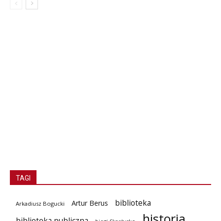
TAGI
biblioteka
Artur Berus
Arkadiusz Bogucki
historia
biblioteka publiczna