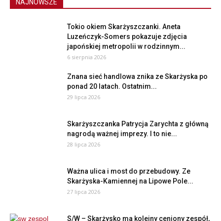
NAJNOWSZE
Tokio okiem Skarżyszczanki. Aneta
Luzeńczyk-Somers pokazuje zdjęcia
japońskiej metropolii w rodzinnym...
6 sierpnia 2026
Znana sieć handlowa znika ze Skarżyska po
ponad 20 latach. Ostatnim...
29 lipca 2026
Skarżyszczanka Patrycja Zarychta z główną
nagrodą ważnej imprezy. I to nie...
28 lipca 2026
Ważna ulica i most do przebudowy. Ze
Skarżyska-Kamiennej na Lipowe Pole...
27 lipca 2026
S/W – Skarżysko ma kolejny ceniony zespół,