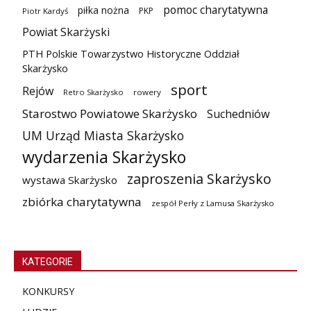
pomoc charytatywna
piłka nożna
PKP
Piotr Kardyś
Powiat Skarżyski
PTH Polskie Towarzystwo Historyczne Oddział
Skarżysko
sport
Rejów
Retro Skarżysko
rowery
Starostwo Powiatowe Skarżysko
Suchedniów
UM Urząd Miasta Skarżysko
wydarzenia Skarżysko
zaproszenia Skarżysko
wystawa Skarżysko
zbiórka charytatywna
zespół Perły z Lamusa Skarżysko
KATEGORIE
KONKURSY