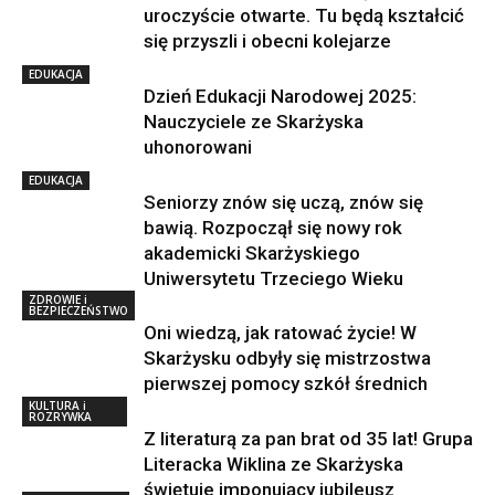
uroczyście otwarte. Tu będą kształcić
się przyszli i obecni kolejarze
EDUKACJA
Dzień Edukacji Narodowej 2025:
Nauczyciele ze Skarżyska
uhonorowani
EDUKACJA
Seniorzy znów się uczą, znów się
bawią. Rozpoczął się nowy rok
akademicki Skarżyskiego
Uniwersytetu Trzeciego Wieku
ZDROWIE i
BEZPIECZEŃSTWO
Oni wiedzą, jak ratować życie! W
Skarżysku odbyły się mistrzostwa
pierwszej pomocy szkół średnich
KULTURA i
ROZRYWKA
Z literaturą za pan brat od 35 lat! Grupa
Literacka Wiklina ze Skarżyska
świętuje imponujący jubileusz