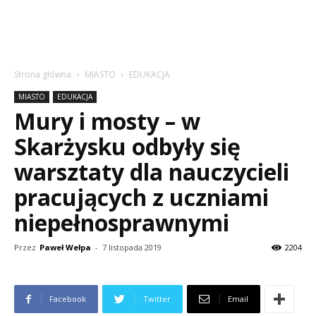
Strona główna
MIASTO
EDUKACJA
MIASTO
EDUKACJA
Mury i mosty – w
Skarżysku odbyły się
warsztaty dla nauczycieli
pracujących z uczniami
niepełnosprawnymi
Przez
Paweł Wełpa
-
7 listopada 2019
2204
Facebook
Twitter
Email