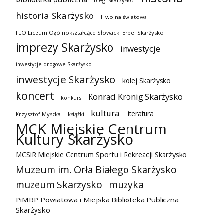
biegi Skarżysko
historia Skarżysko
II wojna światowa
I LO Liceum Ogólnokształcące Słowacki Erbel Skarżysko
imprezy Skarżysko
inwestycje
inwestycje drogowe Skarżysko
inwestycje Skarżysko
kolej Skarżysko
koncert
Konrad Krönig Skarżysko
konkurs
kultura
literatura
Krzysztof Myszka
książki
MCK Miejskie Centrum
Kultury Skarżysko
MCSiR Miejskie Centrum Sportu i Rekreacji Skarżysko
Muzeum im. Orła Białego Skarżysko
muzeum Skarżysko
muzyka
PiMBP Powiatowa i Miejska Biblioteka Publiczna
Skarżysko