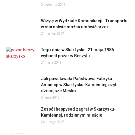
2 kwietnia 2019
Wizytę w Wydziale Komunikacji i Transportu
w starostwie można umówić przez...
21 marca 2017
Tego dnia w Skarżysku: 21 maja 1986
wybuchł pożar w Benzylu....
21 maja 2019
Jak powstawała Państwowa Fabryka
Amunicji w Skarżysku-Kamiennej, czyli
dzisiejsze Mesko
5 maja 2018
Zespół happysad zagrał w Skarżysku-
Kamiennej, rodzinnym mieście
26 lutego 2017