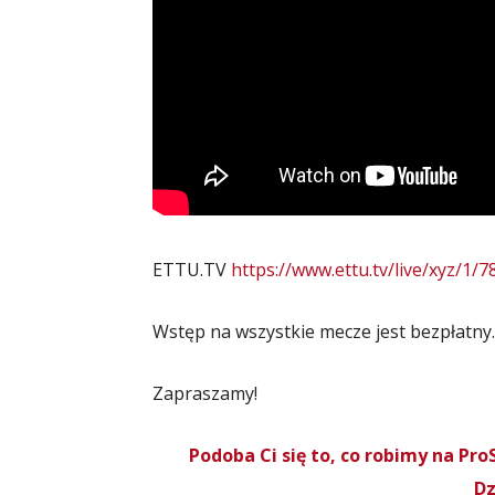
ETTU.TV
https://www.ettu.tv/live/xyz/1/7
Wstęp na wszystkie mecze jest bezpłatny.
Zapraszamy!
Podoba Ci się to, co robimy na P
Dz