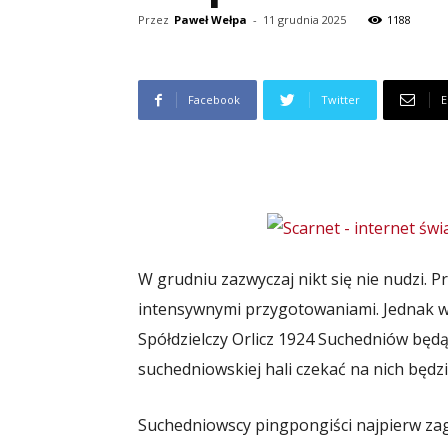
Przez
Paweł Wełpa
-
11 grudnia 2025
1188
Facebook
Twitter
E
W grudniu zazwyczaj nikt się nie nudzi. 
intensywnymi przygotowaniami. Jednak w
Spółdzielczy Orlicz 1924 Suchedniów będą
suchedniowskiej hali czekać na nich będzie
Suchedniowscy pingpongiści najpierw za