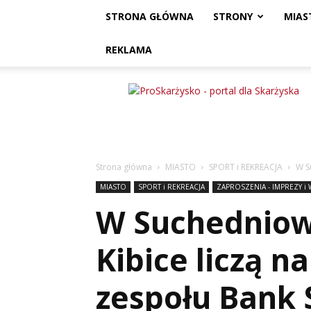
STRONA GŁÓWNA
STRONY
MIAS
REKLAMA
ProSkarżysko
Strona główna
MIASTO
SPORT i REKREACJA
W S
MIASTO
SPORT i REKREACJA
ZAPROSZENIA - IMPREZY i
W Suchedniowi
Kibice liczą n
zespołu Bank S