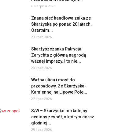
6 sierpnia 2026
Znana sieć handlowa znika ze
Skarżyska po ponad 20 latach.
Ostatnim...
29 lipca 2026
Skarżyszczanka Patrycja
Zarychta z główną nagrodą
ważnej imprezy. I to nie...
28 lipca 2026
Ważna ulica i most do
przebudowy. Ze Skarżyska-
Kamiennej na Lipowe Pole...
27 lipca 2026
S/W – Skarżysko ma kolejny
ceniony zespół, o którym coraz
głośniej...
25 lipca 2026