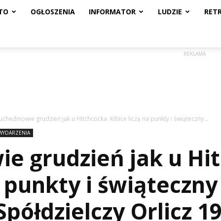
TO
OGŁOSZENIA
INFORMATOR
LUDZIE
RET
REKLAMA
uchedniowie grudzień jak u Hitchcocka. Kibice liczą na punkty i świąteczny...
 WYDARZENIA
e grudzień jak u Hi
a punkty i świąteczn
półdzielczy Orlicz 1