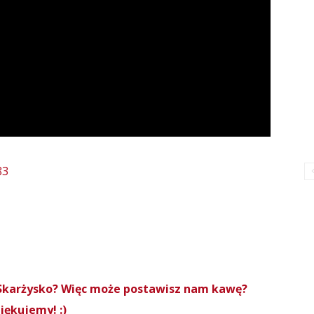
83
roSkarżysko? Więc może postawisz nam kawę?
iękujemy! :)