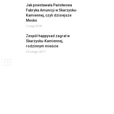
Jak powstawała Państwowa
Fabryka Amunicji w Skarżysku-
Kamiennej, czyli dzisiejsze
Mesko
5 maja 2018
Zespół happysad zagrał w
Skarżysku-Kamiennej,
rodzinnym mieście
26 lutego 2017