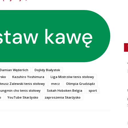
Damian Węderlich
Dojlidy Białystok
ysko
Kazuhiro Yoshimura
Liga Mistrzów tenis stołowy
teusz Zalewski tenis stołowy
mecz
Olimpia Grudziądz
ungmin cho tenis stołowy
Sokah Hoboken Belgia
sport
o
YouTube Skarżysko
zaproszenia Skarżysko