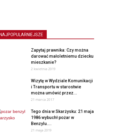
NAJPOPULARNIEJSZE
Zapytaj prawnika: Czy można
darować małoletniemu dziecku
mieszkanie?
2 kwietnia 2019
Wizytę w Wydziale Komunikacji
i Transportu w starostwie
można umówić przez...
21 marca 2017
Tego dnia w Skarżysku: 21 maja
1986 wybuchł pożar w
Benzylu....
21 maja 2019