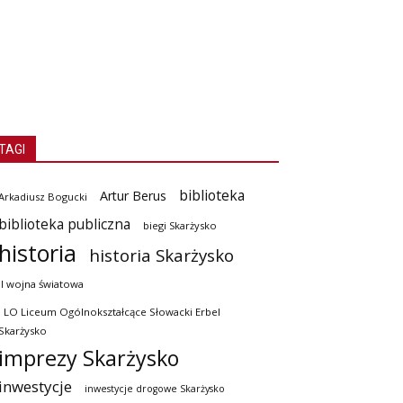
TAGI
biblioteka
Artur Berus
Arkadiusz Bogucki
biblioteka publiczna
biegi Skarżysko
historia
historia Skarżysko
II wojna światowa
I LO Liceum Ogólnokształcące Słowacki Erbel
Skarżysko
imprezy Skarżysko
inwestycje
inwestycje drogowe Skarżysko