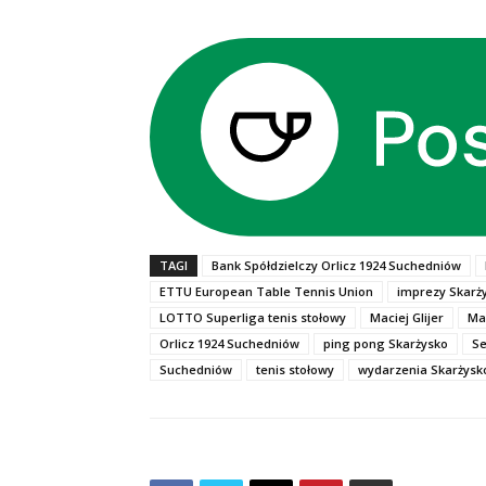
TAGI
Bank Spółdzielczy Orlicz 1924 Suchedniów
ETTU European Table Tennis Union
imprezy Skarż
LOTTO Superliga tenis stołowy
Maciej Glijer
Ma
Orlicz 1924 Suchedniów
ping pong Skarżysko
Se
Suchedniów
tenis stołowy
wydarzenia Skarżysk