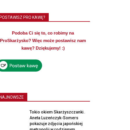
POSTAWISZ PRO KAWĘ?
Podoba Ci się to, co robimy na
ProSkarżysko? Więc może postawisz nam
kawę? Dziękujemy! :)
NAJNOWSZE
Tokio okiem Skarżyszczanki.
Aneta Luzeńczyk-Somers
pokazuje zdjęcia japońskiej
metropolii w rodzinnym...