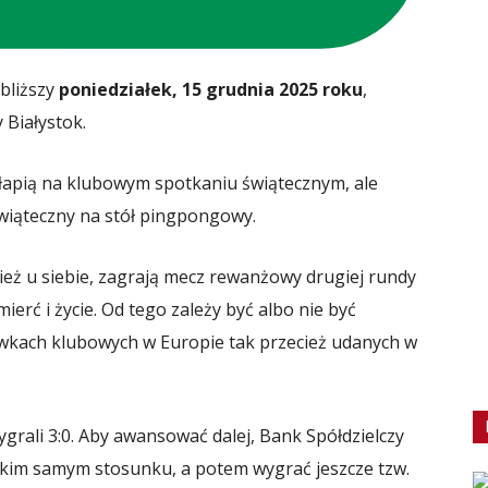
jbliższy
poniedziałek, 15 grudnia 2025 roku
,
 Białystok.
łapią na klubowym spotkaniu świątecznym, ale
świąteczny na stół pingpongowy.
ież u siebie, zagrają mecz rewanżowy drugiej rundy
ierć i życie. Od tego zależy być albo nie być
wkach klubowych w Europie tak przecież udanych w
rali 3:0. Aby awansować dalej, Bank Spółdzielczy
akim samym stosunku, a potem wygrać jeszcze tzw.