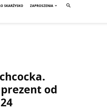
RO SKARŻYSKO
ZAPROSZENIA
tchcocka.
y prezent od
924