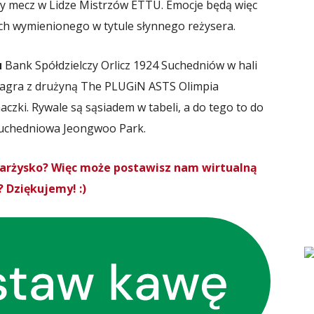
wy mecz w Lidze Mistrzów ETTU. Emocje będą więc
mach wymienionego w tytule słynnego reżysera.
u
Bank Spółdzielczy Orlicz 1924 Suchedniów w hali
 zagra z drużyną The PLUGiN ASTS Olimpia
czki. Rywale są sąsiadem w tabeli, a do tego to do
 Suchedniowa Jeongwoo Park.
Skarżysko? Więc może postawisz nam wirtualną
 Dziękujemy! :)