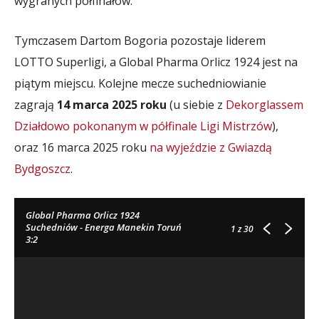
wygranych półfinałów.
Tymczasem Dartom Bogoria pozostaje liderem
LOTTO Superligi, a Global Pharma Orlicz 1924 jest na
piątym miejscu. Kolejne mecze suchedniowianie
zagrają
14 marca 2025 roku
(u siebie z
Dekorglassem
Działdowo pokonanym w półfinale Ligi Mistrzów
),
oraz 16 marca 2025 roku
na wyjeździe z Gwiazdą
Bydgoszcz
.
Global Pharma Orlicz 1924
Suchedniów - Energa Manekin Toruń
1
z 30
3:2