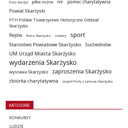
pomoc charytatywna
piłka nożna
PKP
Piotr Kardyś
Powiat Skarżyski
PTH Polskie Towarzystwo Historyczne Oddział
Skarżysko
sport
Rejów
Retro Skarżysko
rowery
Starostwo Powiatowe Skarżysko
Suchedniów
UM Urząd Miasta Skarżysko
wydarzenia Skarżysko
zaproszenia Skarżysko
wystawa Skarżysko
zbiórka charytatywna
zespół Perły z Lamusa Skarżysko
KATEGORIE
KONKURSY
LUDZIE