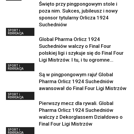
Święto przy pingpongowym stole i
poza nim. Sukces, jubileusz i nowy
sponsor tytularny Orlicza 1924
Suchedniów
SPORT i
REKREACJA
Global Pharma Orlicz 1924
Suchedniów walczy o Final Four
polskiej ligi i szykuje się do Final Four
Ligi Mistrzów. I tu, i tu ogromne...
SPORT i
REKREACJA
Są w pingpongowym raju! Global
Pharma Orlicz 1924 Suchedniów
awansował do Final Four Ligi Mistrzów
SPORT i
REKREACJA
Pierwszy mecz dla rywali. Global
Pharma Orlicz 1924 Suchedniów
walczy z Dekorglassem Działdowo o
Final Four Ligi Mistrzów
SPORT i
REKREACJA