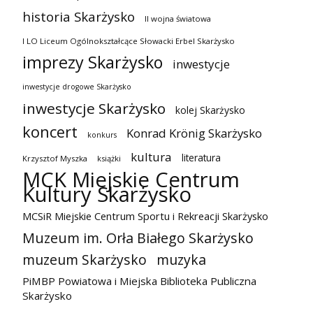
historia Skarżysko
II wojna światowa
I LO Liceum Ogólnokształcące Słowacki Erbel Skarżysko
imprezy Skarżysko
inwestycje
inwestycje drogowe Skarżysko
inwestycje Skarżysko
kolej Skarżysko
koncert
Konrad Krönig Skarżysko
konkurs
kultura
literatura
Krzysztof Myszka
książki
MCK Miejskie Centrum
Kultury Skarżysko
MCSiR Miejskie Centrum Sportu i Rekreacji Skarżysko
Muzeum im. Orła Białego Skarżysko
muzeum Skarżysko
muzyka
PiMBP Powiatowa i Miejska Biblioteka Publiczna
Skarżysko