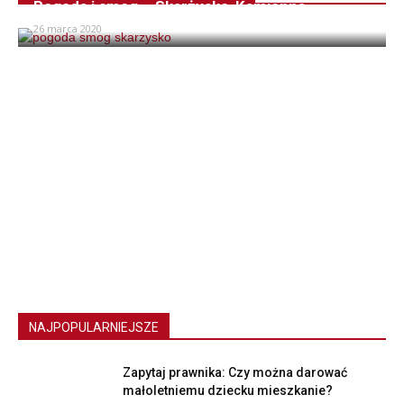
Pogoda i smog – Skarżysko-Kamienna
26 marca 2020
NAJPOPULARNIEJSZE
Zapytaj prawnika: Czy można darować
małoletniemu dziecku mieszkanie?