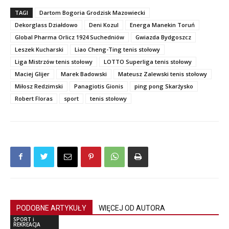
TAGI
Dartom Bogoria Grodzisk Mazowiecki
Dekorglass Działdowo
Deni Kozul
Energa Manekin Toruń
Global Pharma Orlicz 1924 Suchedniów
Gwiazda Bydgoszcz
Leszek Kucharski
Liao Cheng-Ting tenis stołowy
Liga Mistrzów tenis stołowy
LOTTO Superliga tenis stołowy
Maciej Glijer
Marek Badowski
Mateusz Zalewski tenis stołowy
Miłosz Redzimski
Panagiotis Gionis
ping pong Skarżysko
Robert Floras
sport
tenis stołowy
PODOBNE ARTYKUŁY
WIĘCEJ OD AUTORA
SPORT i
REKREACJA