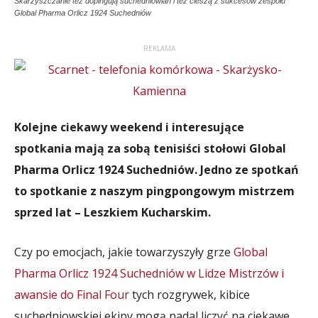
Skarżyszczanie też dopingują suchedniowian i też cieszą z sukcesów zespołu
Global Pharma Orlicz 1924 Suchedniów
REKLAMA
Kolejne ciekawy weekend i interesujące
spotkania mają za sobą tenisiści stołowi Global
Pharma Orlicz 1924 Suchedniów. Jedno ze spotkań
to spotkanie z naszym pingpongowym mistrzem
sprzed lat – Leszkiem Kucharskim.
Czy po emocjach, jakie towarzyszyły grze
Global
Pharma Orlicz 1924 Suchedniów w Lidze Mistrzów i
awansie do Final Four
tych rozgrywek, kibice
suchedniowskiej ekipy mogą nadal liczyć na ciekawe