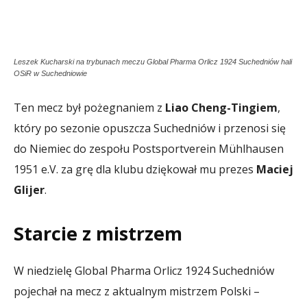
Leszek Kucharski na trybunach meczu Global Pharma Orlicz 1924 Suchedniów hali
OSiR w Suchedniowie
Ten mecz był pożegnaniem z
Liao Cheng-Tingiem
,
który po sezonie opuszcza Suchedniów i przenosi się
do Niemiec do zespołu Postsportverein Mühlhausen
1951 e.V. za grę dla klubu dziękował mu prezes
Maciej
Glijer
.
Starcie z mistrzem
W niedzielę Global Pharma Orlicz 1924 Suchedniów
pojechał na mecz z aktualnym mistrzem Polski –