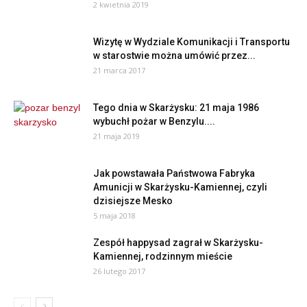
2 kwietnia 2019
Wizytę w Wydziale Komunikacji i Transportu
w starostwie można umówić przez...
21 marca 2017
Tego dnia w Skarżysku: 21 maja 1986
wybuchł pożar w Benzylu....
21 maja 2019
Jak powstawała Państwowa Fabryka
Amunicji w Skarżysku-Kamiennej, czyli
dzisiejsze Mesko
5 maja 2018
Zespół happysad zagrał w Skarżysku-
Kamiennej, rodzinnym mieście
26 lutego 2017