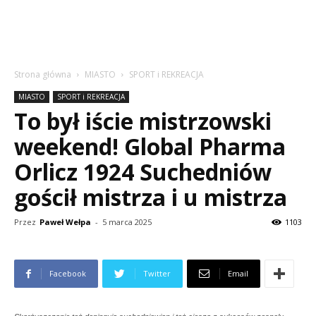
Strona główna
MIASTO
SPORT i REKREACJA
MIASTO
SPORT i REKREACJA
To był iście mistrzowski
weekend! Global Pharma
Orlicz 1924 Suchedniów
gościł mistrza i u mistrza
Przez
Paweł Wełpa
-
5 marca 2025
1103
Facebook
Twitter
Email