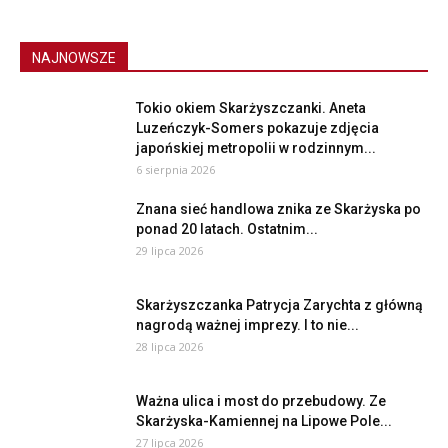
NAJNOWSZE
Tokio okiem Skarżyszczanki. Aneta
Luzeńczyk-Somers pokazuje zdjęcia
japońskiej metropolii w rodzinnym...
6 sierpnia 2026
Znana sieć handlowa znika ze Skarżyska po
ponad 20 latach. Ostatnim...
29 lipca 2026
Skarżyszczanka Patrycja Zarychta z główną
nagrodą ważnej imprezy. I to nie...
28 lipca 2026
Ważna ulica i most do przebudowy. Ze
Skarżyska-Kamiennej na Lipowe Pole...
27 lipca 2026