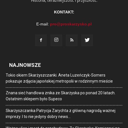
Historia, teraźniejszość i przyszłość.
KONTAKT:
E-mail:
pro@proskarzysko.pl
NAJNOWSZE
Tokio okiem Skarżyszczanki. Aneta Luzeńczyk-Somers
pokazuje zdjęcia japońskiej metropolii w rodzinnym mieście
Znana sieć handlowa znika ze Skarżyska po ponad 20 latach.
Ostatnim sklepem było Supeco
Skarżyszczanka Patrycja Zarychta z główną nagrodą ważnej
imprezy. I to nie jedyny dobry news…