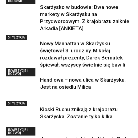
BUDOWIE
Skarżysko w budowie: Dwa nowe
markety w Skarżysku na
Przydworcowym. Z krajobrazu zniknie
Arkadia [ANKIETA]
STYL ŻYCIA
Nowy Manhattan w Skarżysku
świętował 3. urodziny. Mikołaj
rozdawał prezenty, Darek Bernatek
śpiewał, wszyscy świetnie się bawili
INWESTYCJE i
ROZWÓJ
Handlowa – nowa ulica w Skarżysku.
Jest na osiedlu Milica
STYL ŻYCIA
Kioski Ruchu znikają z krajobrazu
Skarżyska! Zostanie tylko kilka
INWESTYCJE i
ROZWÓJ