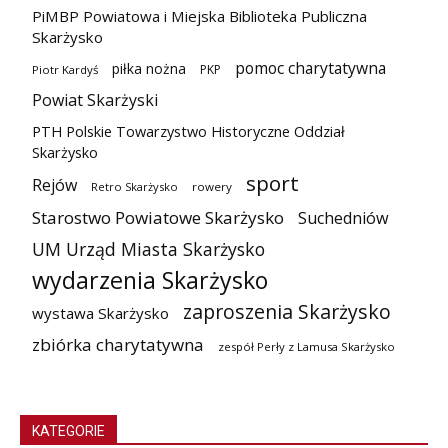
PiMBP Powiatowa i Miejska Biblioteka Publiczna
Skarżysko
pomoc charytatywna
piłka nożna
PKP
Piotr Kardyś
Powiat Skarżyski
PTH Polskie Towarzystwo Historyczne Oddział
Skarżysko
sport
Rejów
Retro Skarżysko
rowery
Starostwo Powiatowe Skarżysko
Suchedniów
UM Urząd Miasta Skarżysko
wydarzenia Skarżysko
zaproszenia Skarżysko
wystawa Skarżysko
zbiórka charytatywna
zespół Perły z Lamusa Skarżysko
KATEGORIE