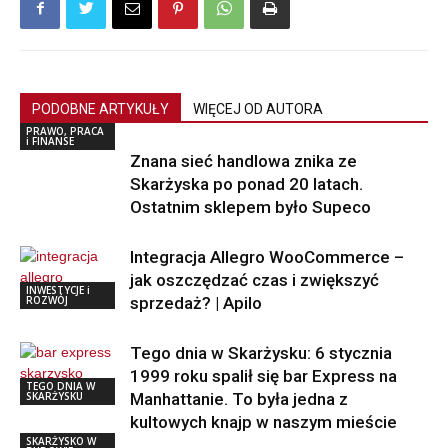
PODOBNE ARTYKUŁY
WIĘCEJ OD AUTORA
PRAWO, PRACA
i FINANSE
Znana sieć handlowa znika ze
Skarżyska po ponad 20 latach.
Ostatnim sklepem było Supeco
Integracja Allegro WooCommerce –
jak oszczędzać czas i zwiększyć
INWESTYCJE i
ROZWÓJ
sprzedaż? | Apilo
Tego dnia w Skarżysku: 6 stycznia
1999 roku spalił się bar Express na
TEGO DNIA W
SKARŻYSKU
Manhattanie. To była jedna z
kultowych knajp w naszym mieście
SKARŻYSKO W