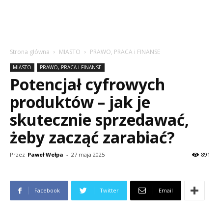
Strona główna
MIASTO
PRAWO, PRACA i FINANSE
MIASTO
PRAWO, PRACA i FINANSE
Potencjał cyfrowych
produktów – jak je
skutecznie sprzedawać,
żeby zacząć zarabiać?
Przez
Paweł Wełpa
-
27 maja 2025
891
Facebook
Twitter
Email