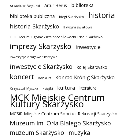
biblioteka
Artur Berus
Arkadiusz Bogucki
historia
biblioteka publiczna
biegi Skarżysko
historia Skarżysko
II wojna światowa
I LO Liceum Ogólnokształcące Słowacki Erbel Skarżysko
imprezy Skarżysko
inwestycje
inwestycje drogowe Skarżysko
inwestycje Skarżysko
kolej Skarżysko
koncert
Konrad Krönig Skarżysko
konkurs
kultura
literatura
Krzysztof Myszka
książki
MCK Miejskie Centrum
Kultury Skarżysko
MCSiR Miejskie Centrum Sportu i Rekreacji Skarżysko
Muzeum im. Orła Białego Skarżysko
muzeum Skarżysko
muzyka