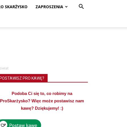
RO SKARŻYSKO
ZAPROSZENIA
powiat
POSTAWISZ PRO KAWĘ?
Podoba Ci się to, co robimy na
ProSkarżysko? Więc może postawisz nam
kawę? Dziękujemy! :)