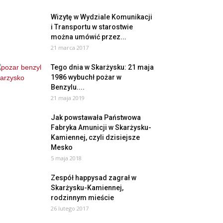
Wizytę w Wydziale Komunikacji
i Transportu w starostwie
można umówić przez...
21 marca 2017
Tego dnia w Skarżysku: 21 maja
1986 wybuchł pożar w
Benzylu....
21 maja 2019
Jak powstawała Państwowa
Fabryka Amunicji w Skarżysku-
Kamiennej, czyli dzisiejsze
Mesko
5 maja 2018
Zespół happysad zagrał w
Skarżysku-Kamiennej,
rodzinnym mieście
26 lutego 2017