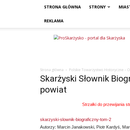
STRONA GŁÓWNA
STRONY
MIAS
REKLAMA
ProSkarżysko
Strona główna
Polskie Towarzystwo Historyczne – 
Skarżyski Słownik Biogr
powiat
Strzałki do przewijania st
skarzyski-slownik-biograficzny-tom-2
Autorzy: Marcin Janakowski, Piotr Kardyś, Ma