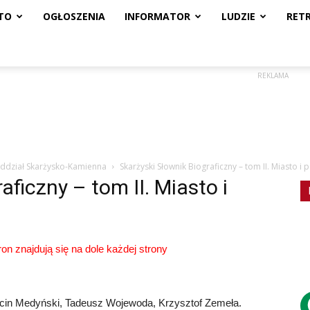
TO
OGŁOSZENIA
INFORMATOR
LUDZIE
RET
REKLAMA
Oddział Skarżysko-Kamienna
Skarżyski Słownik Biograficzny – tom II. Miasto i 
aficzny – tom II. Miasto i
ron znajdują się na dole każdej strony
rcin Medyński, Tadeusz Wojewoda, Krzysztof Zemeła.