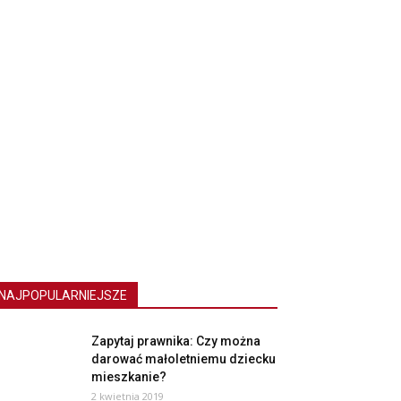
NAJPOPULARNIEJSZE
Zapytaj prawnika: Czy można
darować małoletniemu dziecku
mieszkanie?
2 kwietnia 2019