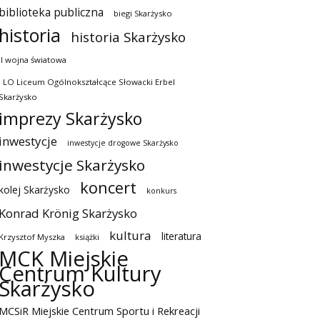
biblioteka publiczna
biegi Skarżysko
historia
historia Skarżysko
II wojna światowa
I LO Liceum Ogólnokształcące Słowacki Erbel
Skarżysko
imprezy Skarżysko
inwestycje
inwestycje drogowe Skarżysko
inwestycje Skarżysko
koncert
kolej Skarżysko
konkurs
Konrad Krönig Skarżysko
kultura
literatura
Krzysztof Myszka
książki
MCK Miejskie
Centrum Kultury
Skarżysko
MCSiR Miejskie Centrum Sportu i Rekreacji