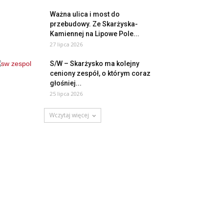
Ważna ulica i most do
przebudowy. Ze Skarżyska-
Kamiennej na Lipowe Pole...
27 lipca 2026
S/W – Skarżysko ma kolejny
ceniony zespół, o którym coraz
głośniej...
25 lipca 2026
Wczytaj więcej