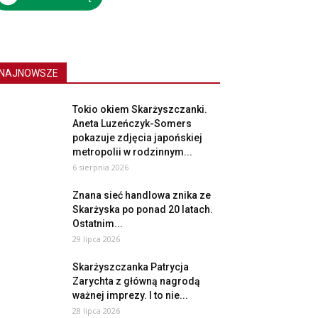
NAJNOWSZE
Tokio okiem Skarżyszczanki.
Aneta Luzeńczyk-Somers
pokazuje zdjęcia japońskiej
metropolii w rodzinnym...
6 sierpnia 2026
Znana sieć handlowa znika ze
Skarżyska po ponad 20 latach.
Ostatnim...
29 lipca 2026
Skarżyszczanka Patrycja
Zarychta z główną nagrodą
ważnej imprezy. I to nie...
28 lipca 2026