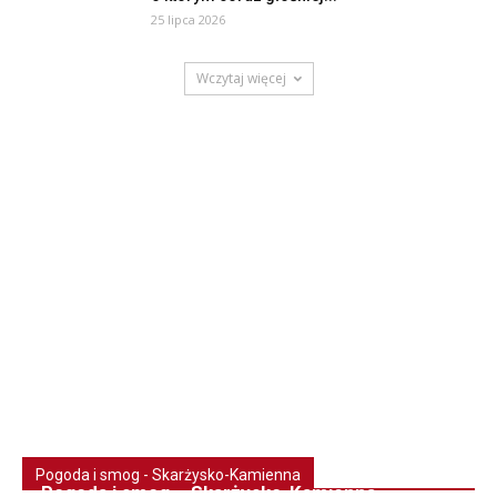
25 lipca 2026
Wczytaj więcej
Pogoda i smog - Skarżysko-Kamienna
Pogoda i smog – Skarżysko-Kamienna