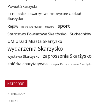
Powiat Skarżyski
PTH Polskie Towarzystwo Historyczne Oddział
Skarżysko
sport
Rejów
Retro Skarżysko
rowery
Starostwo Powiatowe Skarżysko
Suchedniów
UM Urząd Miasta Skarżysko
wydarzenia Skarżysko
zaproszenia Skarżysko
wystawa Skarżysko
zbiórka charytatywna
zespół Perły z Lamusa Skarżysko
KATEGORIE
KONKURSY
LUDZIE