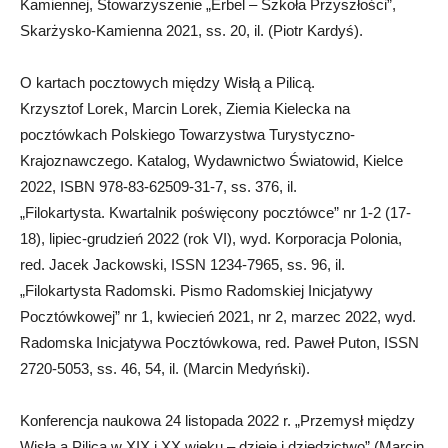
Kamiennej, Stowarzyszenie „Erbel – Szkoła Przyszłości”,
Skarżysko-Kamienna 2021, ss. 20, il. (Piotr Kardyś).
O kartach pocztowych między Wisłą a Pilicą.
Krzysztof Lorek, Marcin Lorek, Ziemia Kielecka na
pocztówkach Polskiego Towarzystwa Turystyczno-
Krajoznawczego. Katalog, Wydawnictwo Światowid, Kielce
2022, ISBN 978-83-62509-31-7, ss. 376, il.
„Filokartysta. Kwartalnik poświęcony pocztówce” nr 1-2 (17-
18), lipiec-grudzień 2022 (rok VI), wyd. Korporacja Polonia,
red. Jacek Jackowski, ISSN 1234-7965, ss. 96, il.
„Filokartysta Radomski. Pismo Radomskiej Inicjatywy
Pocztówkowej” nr 1, kwiecień 2021, nr 2, marzec 2022, wyd.
Radomska Inicjatywa Pocztówkowa, red. Paweł Puton, ISSN
2720-5053, ss. 46, 54, il. (Marcin Medyński).
Konferencja naukowa 24 listopada 2022 r. „Przemysł między
Wisłą a Pilicą w XIX i XX wieku – dzieje i dziedzictwo” (Marcin