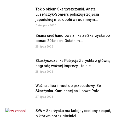
Tokio okiem Skarżyszczanki. Aneta
Luzeńczyk-Somers pokazuje zdjęcia
japońskiej metropolii w rodzinnym...
6 sierpnia 2026
Znana sieć handlowa znika ze Skarżyska po
ponad 20 latach. Ostatnim...
29 lipca 2026
Skarżyszczanka Patrycja Zarychta z główną
nagrodą ważnej imprezy. I to nie...
28 lipca 2026
Ważna ulica i most do przebudowy. Ze
Skarżyska-Kamiennej na Lipowe Pole...
27 lipca 2026
S/W – Skarżysko ma kolejny ceniony zespół,
o którym coraz głośniej...