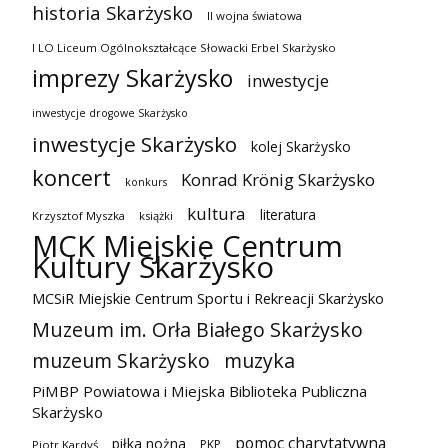
historia Skarżysko
II wojna światowa
I LO Liceum Ogólnokształcące Słowacki Erbel Skarżysko
imprezy Skarżysko
inwestycje
inwestycje drogowe Skarżysko
inwestycje Skarżysko
kolej Skarżysko
koncert
Konrad Krönig Skarżysko
konkurs
kultura
literatura
Krzysztof Myszka
książki
MCK Miejskie Centrum
Kultury Skarżysko
MCSiR Miejskie Centrum Sportu i Rekreacji Skarżysko
Muzeum im. Orła Białego Skarżysko
muzeum Skarżysko
muzyka
PiMBP Powiatowa i Miejska Biblioteka Publiczna
Skarżysko
pomoc charytatywna
piłka nożna
PKP
Piotr Kardyś