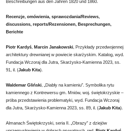
Beschreibungen aus den Jahren 1820 und 1860.
Recenzje, omówienia, sprawozdania/Reviews,
discussions, reports/Rezensionen, Besprechungen,
Berichte
Piotr Kardyś
,
Marcin Janakowski
, Przykłady przedwojennej
architektury drewnianej w powiecie skarżyskim. Katalog, wyd.
Fundacja Wczoraj dla Jutra, Skarżysko-Kamienna 2023, ss.
91, il. (
Jakub Kita
).
Waldemar Gliński
, „Diabły na kamieniu”. Symbolika rytu
kamiennego z Kontrewersu gm. Mniów, woj. świętokrzyskie –
próba przedstawienia problematyki, wyd. Fundacja Wczoraj
dla Jutra, Skarżysko-Kamienna 2023, ss. 89, il. (
Jakub Kita
).
Almanach Świętokrzyski, seria II. „Obrazy” z dziejów
uprzemysłowienia w dobrach prywatnych, red.
Piotr Kardyś
,