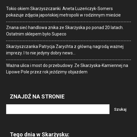
Tokio okiem Skarżyszczanki. Aneta Luzeńczyk-Somers
pokazuje zdjęcia japońskiej metropolii w rodzinnym mieście
Znana sieć handlowa znika ze Skarżyska po ponad 20 latach.
Ostatnim sklepem było Supeco
Skarżyszczanka Patrycja Zarychta z główną nagrodą ważnej
imprezy. I to nie jedyny dobry news…
Ważna ulica i most do przebudowy. Ze Skarżyska-Kamiennej na
Lipowe Pole przez rok jeździmy objazdem
ZNAJDŹ NA STRONIE
Tego dnia w Skarżysku: