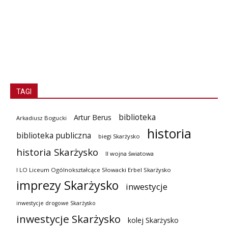
TAGI
biblioteka
Artur Berus
Arkadiusz Bogucki
historia
biblioteka publiczna
biegi Skarżysko
historia Skarżysko
II wojna światowa
I LO Liceum Ogólnokształcące Słowacki Erbel Skarżysko
imprezy Skarżysko
inwestycje
inwestycje drogowe Skarżysko
inwestycje Skarżysko
kolej Skarżysko