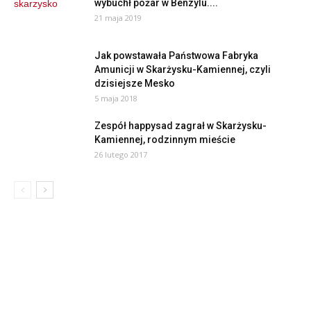
wybuchł pożar w Benzylu....
21 maja 2019
Jak powstawała Państwowa Fabryka
Amunicji w Skarżysku-Kamiennej, czyli
dzisiejsze Mesko
5 maja 2018
Zespół happysad zagrał w Skarżysku-
Kamiennej, rodzinnym mieście
26 lutego 2017