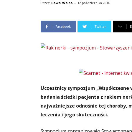
Przez
Paweł Wełpa
-
12 października 2016
Facebook
Twitter
E
Uczestnicy sympozjum „Współczesne w
badania ścieżki pacjenta z rakiem nerk
najważniejsze odnośnie tej choroby, 
leczenia i jego skuteczności.
Sympozjum zorganizowało Stowarzyszenie