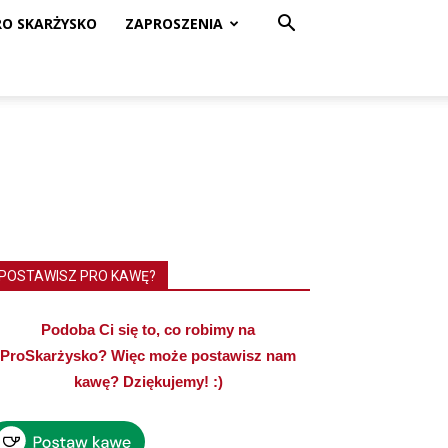
RO SKARŻYSKO
ZAPROSZENIA
POSTAWISZ PRO KAWĘ?
Podoba Ci się to, co robimy na
ProSkarżysko? Więc może postawisz nam
kawę? Dziękujemy! :)