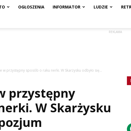
TO
OGŁOSZENIA
INFORMATOR
LUDZIE
RET
REKLAMA
 w przystępny sposób o raku nerki. W Skarżysku odbyło się...
w przystępny
nerki. W Skarżysku
mpozjum