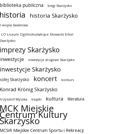
biblioteka publiczna
biegi Skarżysko
historia
historia Skarżysko
II wojna światowa
I LO Liceum Ogólnokształcące Słowacki Erbel
Skarżysko
imprezy Skarżysko
inwestycje
inwestycje drogowe Skarżysko
inwestycje Skarżysko
koncert
kolej Skarżysko
konkurs
Konrad Krönig Skarżysko
kultura
literatura
Krzysztof Myszka
książki
MCK Miejskie
Centrum Kultury
Skarżysko
MCSiR Miejskie Centrum Sportu i Rekreacji