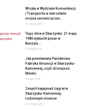
Wizytę w Wydziale Komunikacji
i Transportu w starostwie
można umówić przez...
21 marca 2017
Tego dnia w Skarżysku: 21 maja
1986 wybuchł pożar w
Benzylu....
21 maja 2019
Jak powstawała Państwowa
Fabryka Amunicji w Skarżysku-
Kamiennej, czyli dzisiejsze
Mesko
5 maja 2018
Zespół happysad zagrał w
Skarżysku-Kamiennej,
rodzinnym mieście
26 lutego 2017