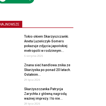
NAJNOWSZE
Tokio okiem Skarżyszczanki.
Aneta Luzeńczyk-Somers
pokazuje zdjęcia japońskiej
metropolii w rodzinnym...
6 sierpnia 2026
Znana sieć handlowa znika ze
Skarżyska po ponad 20 latach.
Ostatnim...
29 lipca 2026
Skarżyszczanka Patrycja
Zarychta z główną nagrodą
ważnej imprezy. I to nie...
28 lipca 2026