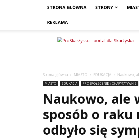
STRONA GŁÓWNA
STRONY
MIAS
REKLAMA
ProSkarżysko
Strona główna
MIASTO
EDUKACJA
Naukowo, ale
MIASTO
EDUKACJA
PROSPOŁECZNIE i CHARYTATYWNIE
Naukowo, ale 
sposób o raku 
odbyło się sy