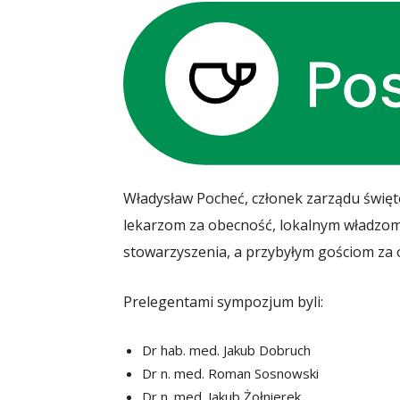
Władysław Pocheć, członek zarządu święt
lekarzom za obecność, lokalnym władzom 
stowarzyszenia, a przybyłym gościom za 
Prelegentami sympozjum byli:
Dr hab. med. Jakub Dobruch
Dr n. med. Roman Sosnowski
Dr n. med. Jakub Żołnierek