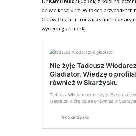
Dr
Kamil Muc
skupił się z kolei na lecz
do wielkości 4 cm. W takich przypadkach t
Omówił też m.in. rodzaj technik operacyj
wycięcia guza nerki.