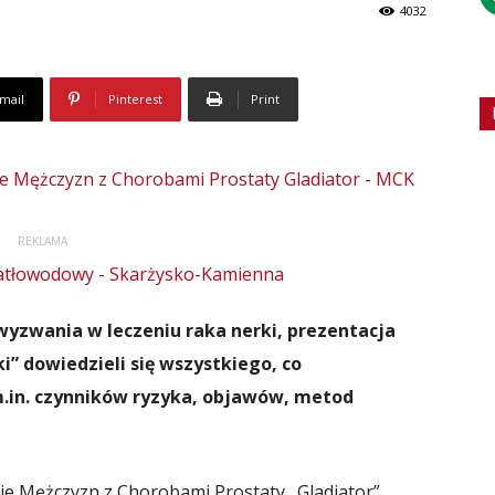
4032
mail
Pinterest
Print
REKLAMA
yzwania w leczeniu raka nerki, prezentacja
i” dowiedzieli się wszystkiego, co
m.in. czynników ryzyka, objawów, metod
 Mężczyzn z Chorobami Prostaty „Gladiator”.