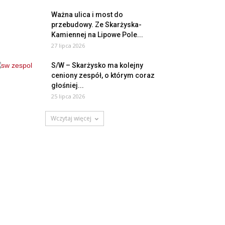
Ważna ulica i most do
przebudowy. Ze Skarżyska-
Kamiennej na Lipowe Pole...
27 lipca 2026
S/W – Skarżysko ma kolejny
ceniony zespół, o którym coraz
głośniej...
25 lipca 2026
Wczytaj więcej