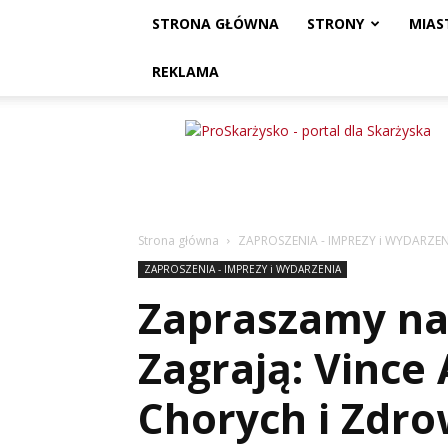
STRONA GŁÓWNA
STRONY
MIAS
REKLAMA
ProSkarżysko
Strona główna
ZAPROSZENIA - IMPREZY i WYDARZEN
ZAPROSZENIA - IMPREZY i WYDARZENIA
Zapraszamy na 
Zagrają: Vince
Chorych i Zdr