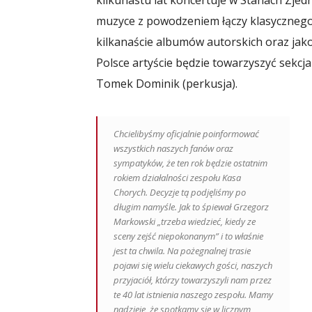
muzyce z powodzeniem łączy klasycznego 
kilkanaście albumów autorskich oraz jako
Polsce artyście będzie towarzyszyć sekcja
Tomek Dominik (perkusja).
Chcielibyśmy oficjalnie poinformować
wszystkich naszych fanów oraz
sympatyków, że ten rok będzie ostatnim
rokiem działalności zespołu Kasa
Chorych. Decyzje tą podjęliśmy po
długim namyśle. Jak to śpiewał Grzegorz
Markowski „trzeba wiedzieć, kiedy ze
sceny zejść niepokonanym” i to właśnie
jest ta chwila. Na pożegnalnej trasie
pojawi się wielu ciekawych gości, naszych
przyjaciół, którzy towarzyszyli nam przez
te 40 lat istnienia naszego zespołu. Mamy
nadzieje, że spotkamy się w licznym