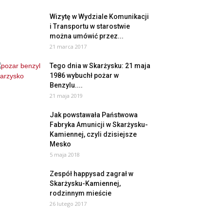
Wizytę w Wydziale Komunikacji
i Transportu w starostwie
można umówić przez...
21 marca 2017
Tego dnia w Skarżysku: 21 maja
1986 wybuchł pożar w
Benzylu....
21 maja 2019
Jak powstawała Państwowa
Fabryka Amunicji w Skarżysku-
Kamiennej, czyli dzisiejsze
Mesko
5 maja 2018
Zespół happysad zagrał w
Skarżysku-Kamiennej,
rodzinnym mieście
26 lutego 2017