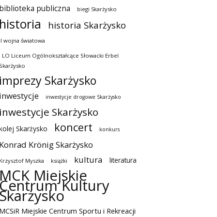
biblioteka publiczna
biegi Skarżysko
historia
historia Skarżysko
II wojna światowa
I LO Liceum Ogólnokształcące Słowacki Erbel
Skarżysko
imprezy Skarżysko
inwestycje
inwestycje drogowe Skarżysko
inwestycje Skarżysko
koncert
kolej Skarżysko
konkurs
Konrad Krönig Skarżysko
kultura
literatura
Krzysztof Myszka
książki
MCK Miejskie
Centrum Kultury
Skarżysko
MCSiR Miejskie Centrum Sportu i Rekreacji