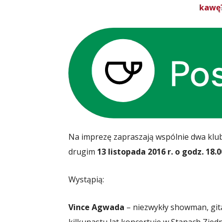
kawę?
Na imprezę zapraszają wspólnie dwa klub
drugim
13 listopada 2016 r. o godz. 18.0
Wystąpią:
Vince Agwada
– niezwykły showman, gita
kilkunastu lat koncertuje w Stanach Zjed