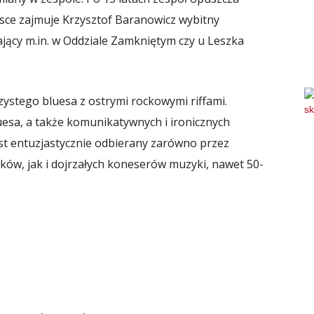
jsce zajmuje Krzysztof Baranowicz wybitny
ający m.in. w Oddziale Zamkniętym czy u Leszka
ystego bluesa z ostrymi rockowymi riffami.
uesa, a także komunikatywnych i ironicznych
est entuzjastycznie odbierany zarówno przez
tków, jak i dojrzałych koneserów muzyki, nawet 50-