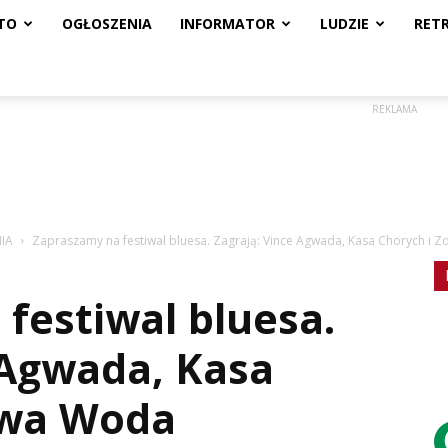
TO
OGŁOSZENIA
INFORMATOR
LUDZIE
RET
REKLAMA
IA
Zapraszamy na festiwal bluesa. Zagrają: Vince Agwada, Kasa Chorych i
festiwal bluesa.
 Agwada, Kasa
owa Woda