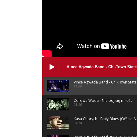
Vince Agwada Band - Chi-Town State
Vince Agwada Band - Chi-Town State
11:38
Zdrowa Woda - Nie bój się miłości
03:46
Kasa Chorych - Biały Blues (Official V
04:18