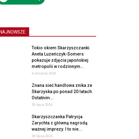
NAJNOWSZE
Tokio okiem Skarżyszczanki.
Aneta Luzeńczyk-Somers
pokazuje zdjęcia japońskiej
metropolii w rodzinnym...
6 sierpnia 2026
Znana sieć handlowa znika ze
Skarżyska po ponad 20 latach.
Ostatnim...
29 lipca 2026
Skarżyszczanka Patrycja
Zarychta z główną nagrodą
ważnej imprezy. I to nie...
28 lipca 2026