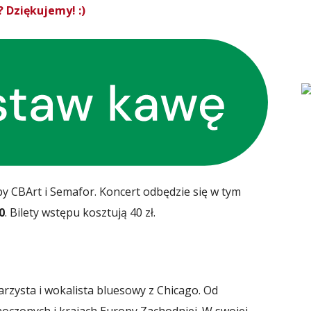
 Dziękujemy! :)
y CBArt i Semafor. Koncert odbędzie się w tym
0
. Bilety wstępu kosztują 40 zł.
rzysta i wokalista bluesowy z Chicago. Od
noczonych i krajach Europy Zachodniej. W swojej