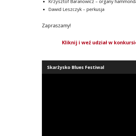
Krzysztof Baranowicz – organy hammonda,
Dawid Leszczyk – perkusja
Zapraszamy!
Kliknij i weź udział w konkurs
Skarżysko Blues Festiwal