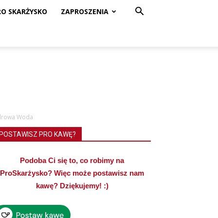
RO SKARŻYSKO
ZAPROSZENIA
 Zdrowa Woda
POSTAWISZ PRO KAWĘ?
Podoba Ci się to, co robimy na
ProSkarżysko? Więc może postawisz nam
kawę? Dziękujemy! :)