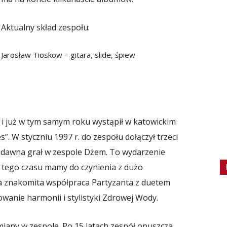
Aktualny skład zespołu:
Jarosław Tioskow – gitara, slide, śpiew
. i już w tym samym roku wystąpił w katowickim
”. W styczniu 1997 r. do zespołu dołączył trzeci
niedawna grał w zespole Dżem. To wydarzenie
d tego czasu mamy do czynienia z dużo
 a znakomita współpraca Partyzanta z duetem
wanie harmonii i stylistyki Zdrowej Wody.
ny w zespole. Po 15 latach zespół opuszcza