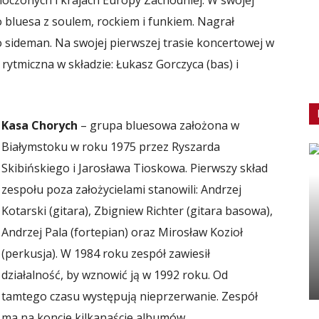
bluesa z soulem, rockiem i funkiem. Nagrał
 sideman. Na swojej pierwszej trasie koncertowej w
 rytmiczna w składzie: Łukasz Gorczyca (bas) i
Kasa Chorych
– grupa bluesowa założona w
Białymstoku w roku 1975 przez Ryszarda
Skibińskiego i Jarosława Tioskowa. Pierwszy skład
zespołu poza założycielami stanowili: Andrzej
Kotarski (gitara), Zbigniew Richter (gitara basowa),
Andrzej Pala (fortepian) oraz Mirosław Kozioł
(perkusja). W 1984 roku zespół zawiesił
działalność, by wznowić ją w 1992 roku. Od
tamtego czasu występują nieprzerwanie. Zespół
ma na koncie kilkanaście albumów.