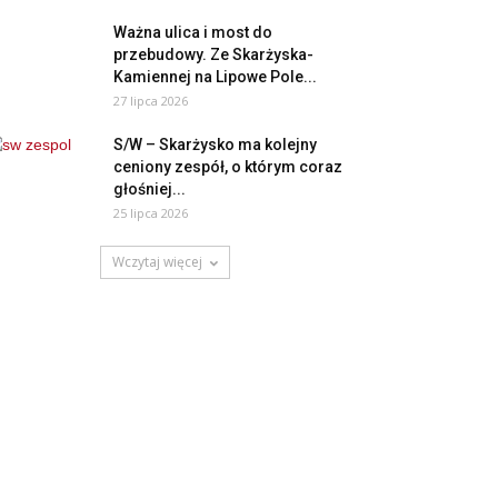
Ważna ulica i most do
przebudowy. Ze Skarżyska-
Kamiennej na Lipowe Pole...
27 lipca 2026
S/W – Skarżysko ma kolejny
ceniony zespół, o którym coraz
głośniej...
25 lipca 2026
Wczytaj więcej