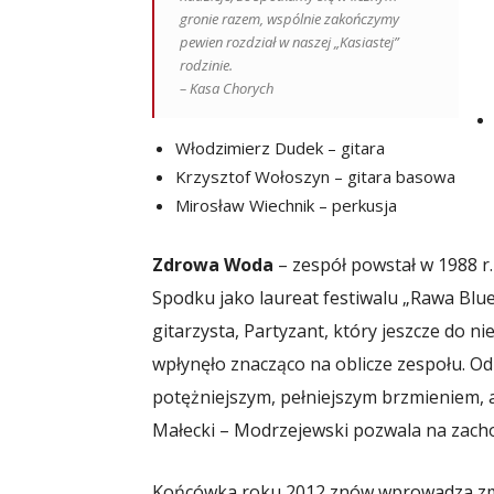
gronie razem, wspólnie zakończymy
pewien rozdział w naszej „Kasiastej”
rodzinie.
– Kasa Chorych
Włodzimierz Dudek – gitara
Krzysztof Wołoszyn – gitara basowa
Mirosław Wiechnik – perkusja
Zdrowa Woda
– zespół powstał w 1988 r
Spodku jako laureat festiwalu „Rawa Blues
gitarzysta, Partyzant, który jeszcze do 
wpłynęło znacząco na oblicze zespołu. O
potężniejszym, pełniejszym brzmieniem,
Małecki – Modrzejewski pozwala na zacho
Końcówka roku 2012 znów wprowadza zmia