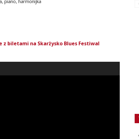
 piano, harmonijka
ie z biletami na Skarżysko Blues Festiwal