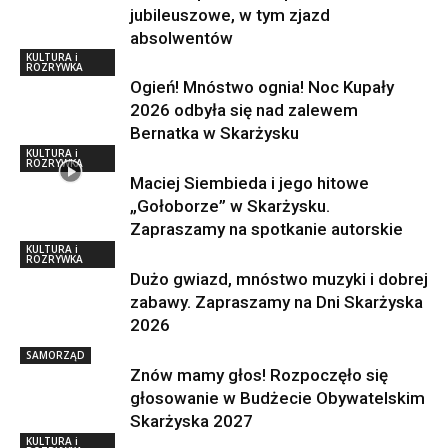
jubileuszowe, w tym zjazd
absolwentów
KULTURA i
ROZRYWKA
Ogień! Mnóstwo ognia! Noc Kupały
2026 odbyła się nad zalewem
Bernatka w Skarżysku
KULTURA i
ROZRYWKA
Maciej Siembieda i jego hitowe
„Gołoborze” w Skarżysku.
Zapraszamy na spotkanie autorskie
KULTURA i
ROZRYWKA
Dużo gwiazd, mnóstwo muzyki i dobrej
zabawy. Zapraszamy na Dni Skarżyska
2026
SAMORZĄD
Znów mamy głos! Rozpoczęło się
głosowanie w Budżecie Obywatelskim
Skarżyska 2027
KULTURA i