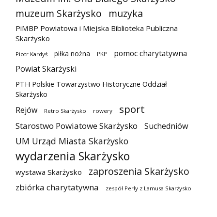
muzeum Skarżysko
muzyka
PiMBP Powiatowa i Miejska Biblioteka Publiczna
Skarżysko
pomoc charytatywna
piłka nożna
PKP
Piotr Kardyś
Powiat Skarżyski
PTH Polskie Towarzystwo Historyczne Oddział
Skarżysko
sport
Rejów
Retro Skarżysko
rowery
Starostwo Powiatowe Skarżysko
Suchedniów
UM Urząd Miasta Skarżysko
wydarzenia Skarżysko
zaproszenia Skarżysko
wystawa Skarżysko
zbiórka charytatywna
zespół Perły z Lamusa Skarżysko