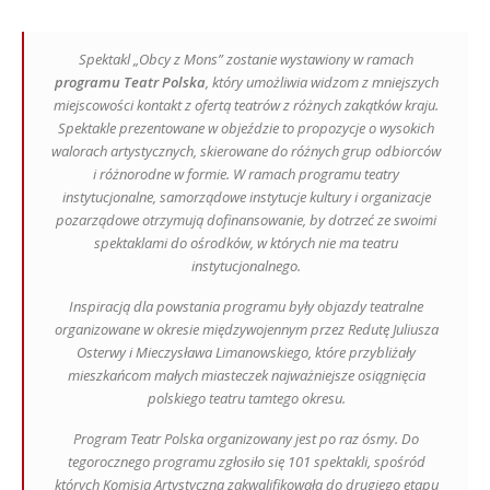
Spektakl „Obcy z Mons” zostanie wystawiony w ramach
programu Teatr Polska
, który umożliwia widzom z mniejszych
miejscowości kontakt z ofertą teatrów z różnych zakątków kraju.
Spektakle prezentowane w objeździe to propozycje o wysokich
walorach artystycznych, skierowane do różnych grup odbiorców
i różnorodne w formie. W ramach programu teatry
instytucjonalne, samorządowe instytucje kultury i organizacje
pozarządowe otrzymują dofinansowanie, by dotrzeć ze swoimi
spektaklami do ośrodków, w których nie ma teatru
instytucjonalnego.
Inspiracją dla powstania programu były objazdy teatralne
organizowane w okresie międzywojennym przez Redutę Juliusza
Osterwy i Mieczysława Limanowskiego, które przybliżały
mieszkańcom małych miasteczek najważniejsze osiągnięcia
polskiego teatru tamtego okresu.
Program Teatr Polska organizowany jest po raz ósmy. Do
tegorocznego programu zgłosiło się 101 spektakli, spośród
których Komisja Artystyczna zakwalifikowała do drugiego etapu