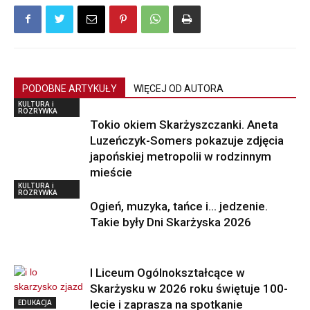
PODOBNE ARTYKUŁY
WIĘCEJ OD AUTORA
KULTURA i
ROZRYWKA
Tokio okiem Skarżyszczanki. Aneta
Luzeńczyk-Somers pokazuje zdjęcia
japońskiej metropolii w rodzinnym
mieście
KULTURA i
ROZRYWKA
Ogień, muzyka, tańce i… jedzenie.
Takie były Dni Skarżyska 2026
I Liceum Ogólnokształcące w
Skarżysku w 2026 roku świętuje 100-
EDUKACJA
lecie i zaprasza na spotkanie