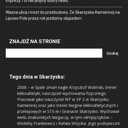
imprezy. I to nie jedyny dobry news…
Ważna ulica i most do przebudowy. Ze Skarżyska-Kamiennej na
Lipowe Pole przez rok jeździmy objazdem
ZNAJDŹ NA STRONIE
Tego dnia w Skarżysku:
2008
– w Spale zmarł nagle Krzysztof Woliński, trener
lekkoatletyki, nauczyciel wychowania fizycznego.
Pracował jako nauczyciel WF w SP 2 w Skarżysku-
Kamiennej oraz jako trener biegów lekkoatletycznych i
przełajowych w STS-ie i Granacie Skarżysko. Wychował
wielu znakomitych biegaczy, w tym olimpijczyków –
Wiolettę Frankiewicz i Rafała Wójcika. Jego podopieczni