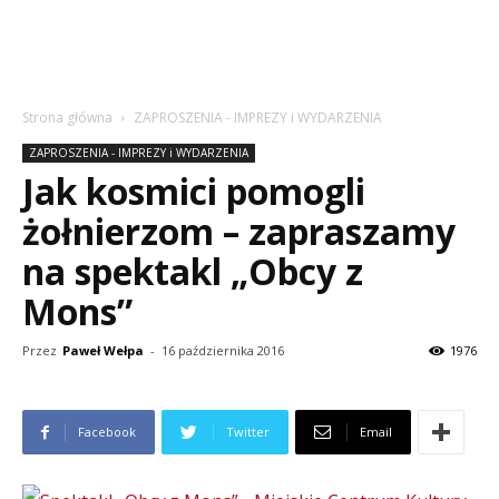
Strona główna
ZAPROSZENIA - IMPREZY i WYDARZENIA
ZAPROSZENIA - IMPREZY i WYDARZENIA
Jak kosmici pomogli
żołnierzom – zapraszamy
na spektakl „Obcy z
Mons”
Przez
Paweł Wełpa
-
16 października 2016
1976
Facebook
Twitter
Email