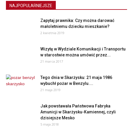
NAJPOPULARNIEJSZE
Zapytaj prawnika: Czy można darować
małoletniemu dziecku mieszkanie?
2 kwietnia 2019
Wizytę w Wydziale Komunikacji i Transportu
w starostwie można umówić przez...
21 marca 2017
Tego dnia w Skarżysku: 21 maja 1986
wybuchł pożar w Benzylu....
21 maja 2019
Jak powstawała Państwowa Fabryka
Amunicji w Skarżysku-Kamiennej, czyli
dzisiejsze Mesko
5 maja 2018