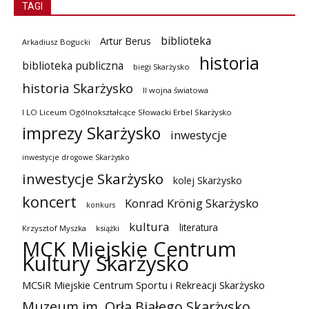
TAGI
biblioteka
Artur Berus
Arkadiusz Bogucki
historia
biblioteka publiczna
biegi Skarżysko
historia Skarżysko
II wojna światowa
I LO Liceum Ogólnokształcące Słowacki Erbel Skarżysko
imprezy Skarżysko
inwestycje
inwestycje drogowe Skarżysko
inwestycje Skarżysko
kolej Skarżysko
koncert
Konrad Krönig Skarżysko
konkurs
kultura
literatura
Krzysztof Myszka
książki
MCK Miejskie Centrum
Kultury Skarżysko
MCSiR Miejskie Centrum Sportu i Rekreacji Skarżysko
Muzeum im. Orła Białego Skarżysko