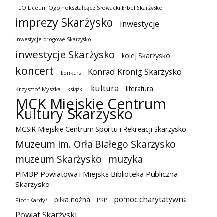
I LO Liceum Ogólnokształcące Słowacki Erbel Skarżysko
imprezy Skarżysko
inwestycje
inwestycje drogowe Skarżysko
inwestycje Skarżysko
kolej Skarżysko
koncert
Konrad Krönig Skarżysko
konkurs
kultura
literatura
Krzysztof Myszka
książki
MCK Miejskie Centrum
Kultury Skarżysko
MCSiR Miejskie Centrum Sportu i Rekreacji Skarżysko
Muzeum im. Orła Białego Skarżysko
muzeum Skarżysko
muzyka
PiMBP Powiatowa i Miejska Biblioteka Publiczna
Skarżysko
pomoc charytatywna
piłka nożna
PKP
Piotr Kardyś
Powiat Skarżyski