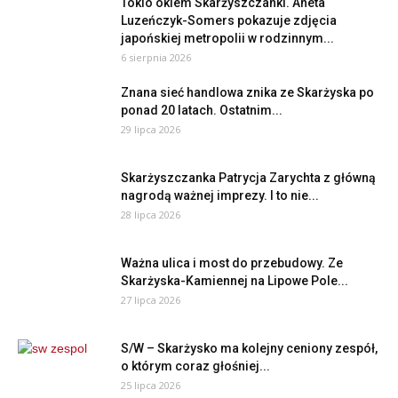
Tokio okiem Skarżyszczanki. Aneta
Luzeńczyk-Somers pokazuje zdjęcia
japońskiej metropolii w rodzinnym...
6 sierpnia 2026
Znana sieć handlowa znika ze Skarżyska po
ponad 20 latach. Ostatnim...
29 lipca 2026
Skarżyszczanka Patrycja Zarychta z główną
nagrodą ważnej imprezy. I to nie...
28 lipca 2026
Ważna ulica i most do przebudowy. Ze
Skarżyska-Kamiennej na Lipowe Pole...
27 lipca 2026
S/W – Skarżysko ma kolejny ceniony zespół,
o którym coraz głośniej...
25 lipca 2026