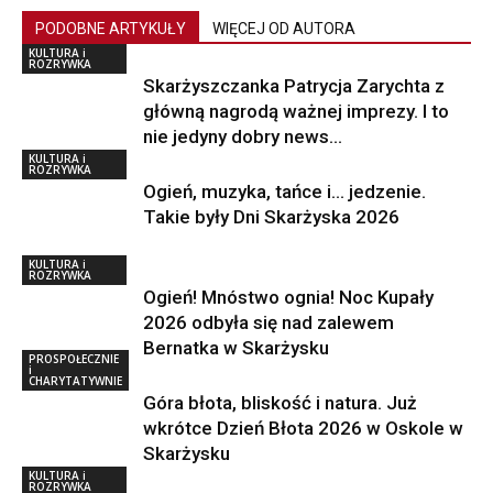
PODOBNE ARTYKUŁY
WIĘCEJ OD AUTORA
KULTURA i
ROZRYWKA
Skarżyszczanka Patrycja Zarychta z
główną nagrodą ważnej imprezy. I to
nie jedyny dobry news…
KULTURA i
ROZRYWKA
Ogień, muzyka, tańce i… jedzenie.
Takie były Dni Skarżyska 2026
KULTURA i
ROZRYWKA
Ogień! Mnóstwo ognia! Noc Kupały
2026 odbyła się nad zalewem
Bernatka w Skarżysku
PROSPOŁECZNIE
i
CHARYTATYWNIE
Góra błota, bliskość i natura. Już
wkrótce Dzień Błota 2026 w Oskole w
Skarżysku
KULTURA i
ROZRYWKA