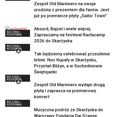
Zespół Old Marinners na swoje
urodziny z prezentem dla fanów. Jest
już po premierze płyty „Sailor Town”
Absurd, Bajzel i wiele więcej.
KULTURA i
Zapraszamy na festiwal Racłacamp
ROZRYWKA
2026 do Skarżyska
KULTURA i
ROZRYWKA
Tak będziemy celebrować przesilenie
letnie. Noc Kupały w Skarżysku,
Przystań Bliżyn, a w Suchedniowie
Świętojanki
KULTURA i
ROZRYWKA
Zespół Old Marinners wydaje drugą
płytę i zaprasza na premierowy
koncert
KULTURA i
ROZRYWKA
Muzyczna podróż ze Skarżyska do
Warszawy. Fundacja Daj Szansę