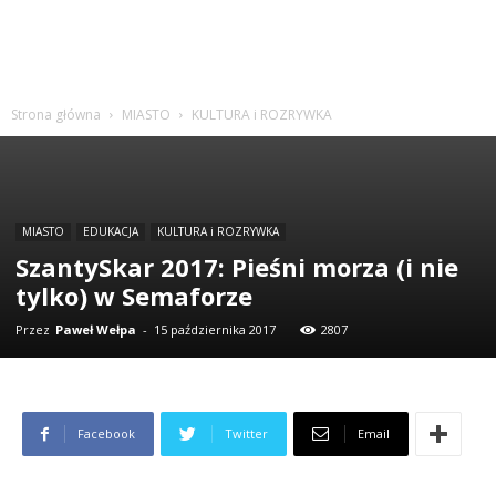
Strona główna
MIASTO
KULTURA i ROZRYWKA
MIASTO
EDUKACJA
KULTURA i ROZRYWKA
SzantySkar 2017: Pieśni morza (i nie
tylko) w Semaforze
Przez
Paweł Wełpa
-
15 października 2017
2807
Facebook
Twitter
Email