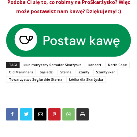
Podoba Ci się to, co robimy na ProSkarżysko? Więc
może postawisz nam kawę? Dziękujemy! :)
TAGI
klub muzyczny Semafor Skarżysko
koncert
North Cape
Old Marinners
Sąsiedzi
Sterna
szanty
SzantySkar
Towarzystwo Żeglarskie Sterna
Łódka dla Skarżyska