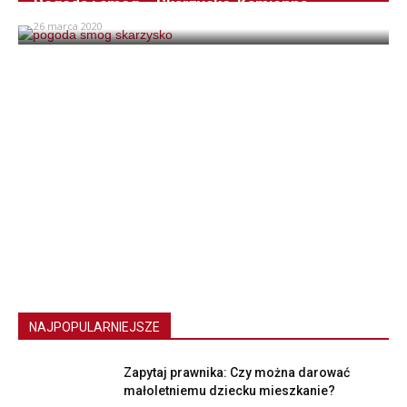
Pogoda i smog – Skarżysko-Kamienna
26 marca 2020
NAJPOPULARNIEJSZE
Zapytaj prawnika: Czy można darować
małoletniemu dziecku mieszkanie?