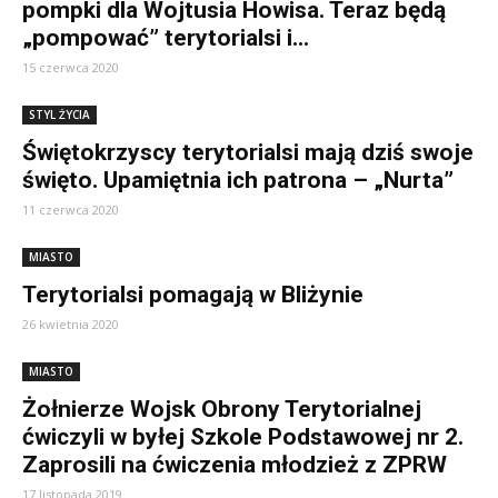
pompki dla Wojtusia Howisa. Teraz będą
„pompować” terytorialsi i...
15 czerwca 2020
STYL ŻYCIA
Świętokrzyscy terytorialsi mają dziś swoje
święto. Upamiętnia ich patrona – „Nurta”
11 czerwca 2020
MIASTO
Terytorialsi pomagają w Bliżynie
26 kwietnia 2020
MIASTO
Żołnierze Wojsk Obrony Terytorialnej
ćwiczyli w byłej Szkole Podstawowej nr 2.
Zaprosili na ćwiczenia młodzież z ZPRW
17 listopada 2019