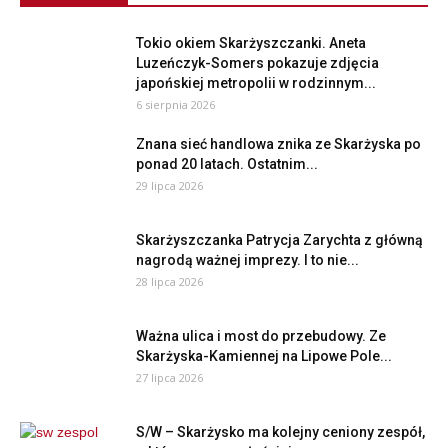
Tokio okiem Skarżyszczanki. Aneta
Luzeńczyk-Somers pokazuje zdjęcia
japońskiej metropolii w rodzinnym...
6 sierpnia 2026
Znana sieć handlowa znika ze Skarżyska po
ponad 20 latach. Ostatnim...
29 lipca 2026
Skarżyszczanka Patrycja Zarychta z główną
nagrodą ważnej imprezy. I to nie...
28 lipca 2026
Ważna ulica i most do przebudowy. Ze
Skarżyska-Kamiennej na Lipowe Pole...
27 lipca 2026
S/W – Skarżysko ma kolejny ceniony zespół,