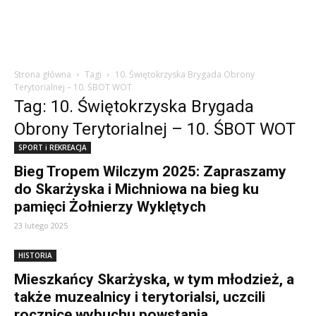
Strona główna
Tagi
10. Świętokrzyska Brygada Obrony
Terytorialnej – 10. ŚBOT WOT
Tag: 10. Świętokrzyska Brygada
Obrony Terytorialnej – 10. ŚBOT WOT
SPORT i REKREACJA
Bieg Tropem Wilczym 2025: Zapraszamy
do Skarżyska i Michniowa na bieg ku
pamięci Żołnierzy Wyklętych
23 lutego 2025
HISTORIA
Mieszkańcy Skarżyska, w tym młodzież, a
także muzealnicy i terytorialsi, uczcili
rocznicę wybuchu powstania