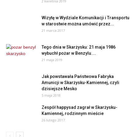
2 kwietnia 2019
Wizytę w Wydziale Komunikacji i Transportu
w starostwie można umówić przez...
21 marca 2017
Tego dnia w Skarżysku: 21 maja 1986
wybuchł pożar w Benzylu....
21 maja 2019
Jak powstawała Państwowa Fabryka
Amunicji w Skarżysku-Kamiennej, czyli
dzisiejsze Mesko
5 maja 2018
Zespół happysad zagrał w Skarżysku-
Kamiennej, rodzinnym mieście
26 lutego 2017