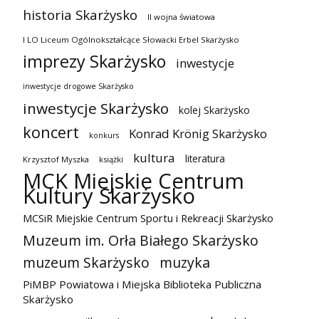
historia Skarżysko
II wojna światowa
I LO Liceum Ogólnokształcące Słowacki Erbel Skarżysko
imprezy Skarżysko
inwestycje
inwestycje drogowe Skarżysko
inwestycje Skarżysko
kolej Skarżysko
koncert
Konrad Krönig Skarżysko
konkurs
kultura
literatura
Krzysztof Myszka
książki
MCK Miejskie Centrum
Kultury Skarżysko
MCSiR Miejskie Centrum Sportu i Rekreacji Skarżysko
Muzeum im. Orła Białego Skarżysko
muzeum Skarżysko
muzyka
PiMBP Powiatowa i Miejska Biblioteka Publiczna
Skarżysko