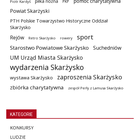
pomoc charytatywna
piłka nożna
PKP
Piotr Kardyś
Powiat Skarżyski
PTH Polskie Towarzystwo Historyczne Oddział
Skarżysko
sport
Rejów
Retro Skarżysko
rowery
Starostwo Powiatowe Skarżysko
Suchedniów
UM Urząd Miasta Skarżysko
wydarzenia Skarżysko
zaproszenia Skarżysko
wystawa Skarżysko
zbiórka charytatywna
zespół Perły z Lamusa Skarżysko
KATEGORIE
KONKURSY
LUDZIE