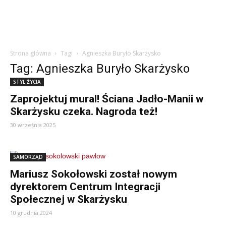
Strona główna
Tagi
Agnieszka Buryło Skarżysko
Tag: Agnieszka Buryło Skarżysko
STYL ŻYCIA
Zaprojektuj mural! Ściana Jadło-Manii w
Skarżysku czeka. Nagroda też!
30 września 2025
SAMORZĄD
Mariusz Sokołowski został nowym
dyrektorem Centrum Integracji
Społecznej w Skarżysku
10 grudnia 2024