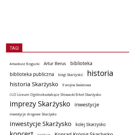
TAGI
biblioteka
Artur Berus
Arkadiusz Bogucki
historia
biblioteka publiczna
biegi Skarżysko
historia Skarżysko
II wojna światowa
I LO Liceum Ogólnokształcące Słowacki Erbel Skarżysko
imprezy Skarżysko
inwestycje
inwestycje drogowe Skarżysko
inwestycje Skarżysko
kolej Skarżysko
koncert
Konrad Krönig Skarżysko