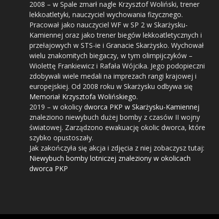
2008
– w Spale zmarł nagle Krzysztof Woliński, trener
lekkoatletyki, nauczyciel wychowania fizycznego.
Pracował jako nauczyciel WF w SP 2 w Skarżysku-
Kamiennej oraz jako trener biegów lekkoatletycznych i
przełajowych w STS-ie i Granacie Skarżysko. Wychował
wielu znakomitych biegaczy, w tym olimpijczyków –
Wiolettę Frankiewicz i Rafała Wójcika. Jego podopieczni
zdobywali wiele medali na imprezach rangi krajowej i
europejskiej. Od 2008 roku w Skarżysku odbywa się
Memoriał Krzysztofa Wolińskiego
.
2019
– w okolicy
dworca PKP w Skarżysku-Kamiennej
znaleziono niewybuch dużej bomby z czasów II wojny
światowej. Zarządzono ewakuację okolic dworca, które
szybko opustoszały.
Jak zakończyła się akcja i zdjęcia z niej zobaczysz tutaj:
Niewybuch bomby lotniczej znaleziony w okolicach
dworca PKP