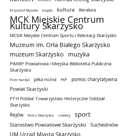
konkurs
kultura
literatura
Krzysztof Myszka
książki
MCK Miejskie Centrum
Kultury Skarżysko
MCSiR Miejskie Centrum Sportu i Rekreacji Skarżysko
Muzeum im. Orła Białego Skarżysko
muzeum Skarżysko
muzyka
PiMBP Powiatowa i Miejska Biblioteka Publiczna
Skarżysko
pomoc charytatywna
piłka nożna
PKP
Piotr Kardyś
Powiat Skarżyski
PTH Polskie Towarzystwo Historyczne Oddział
Skarżysko
sport
Rejów
Retro Skarżysko
rowery
Starostwo Powiatowe Skarżysko
Suchedniów
UM Urząd Miasta Skarżysko