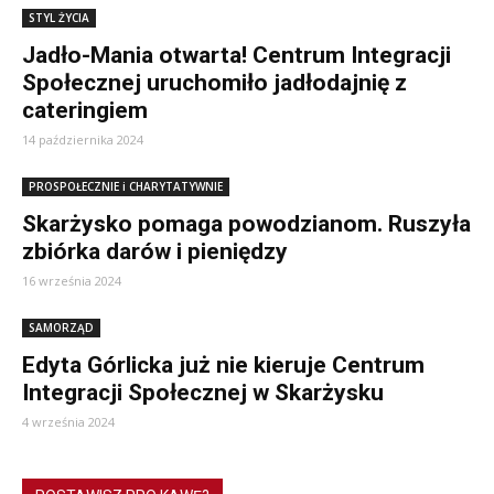
STYL ŻYCIA
Jadło-Mania otwarta! Centrum Integracji
Społecznej uruchomiło jadłodajnię z
cateringiem
14 października 2024
PROSPOŁECZNIE i CHARYTATYWNIE
Skarżysko pomaga powodzianom. Ruszyła
zbiórka darów i pieniędzy
16 września 2024
SAMORZĄD
Edyta Górlicka już nie kieruje Centrum
Integracji Społecznej w Skarżysku
4 września 2024