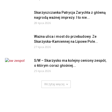
Skarżyszczanka Patrycja Zarychta z główną
nagrodą ważnej imprezy. I to nie...
28 lipca 2026
Ważna ulica i most do przebudowy. Ze
Skarżyska-Kamiennej na Lipowe Pole...
27 lipca 2026
S/W – Skarżysko ma kolejny ceniony zespół,
o którym coraz głośniej...
25 lipca 2026
Wczytaj więcej